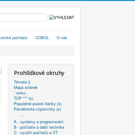
edávání...
torické počítače
COBOL
O nás
Prohlídkové okruhy
Témata ()
Mapa stránek
(štítky)
TOP *** (s)
Populárně psané články (s)
Pamětnické vzpomínky (s)
- - -
A - systémy a programování
B - počítače a další technika
C - využití počítačů a VT