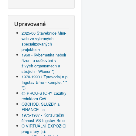
Upravované
2025-06 Stavebnice Mini-
web ve vybraných
specializovaných
projektech
1960 - Kybernetika neboli
řízení a sdělování v
živých organismech a
strojích - Wiener *)
1970-1990 / Zpravodaj n.p.
Ingstav Brno - komplet ***
*))
@ PROG-STORY zážitky
redaktora ČeV
OBCHOD, SLUŽBY a
FINANCE - o
1975-1987 - Konzultační
činnost VS Ingstav Brno
O VIRTUÁLNÍ EXPOZICI
prog-story (s):