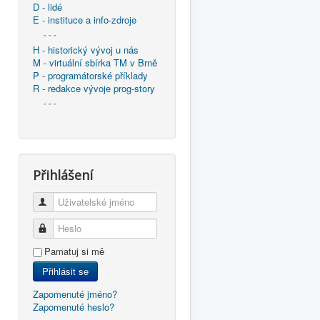
D - lidé
E - instituce a info-zdroje
- - -
H - historický vývoj u nás
M - virtuální sbírka TM v Brně
P - programátorské příklady
R - redakce vývoje prog-story
- - -
Přihlášení
Uživatelské jméno
Heslo
Pamatuj si mě
Přihlásit se
Zapomenuté jméno?
Zapomenuté heslo?