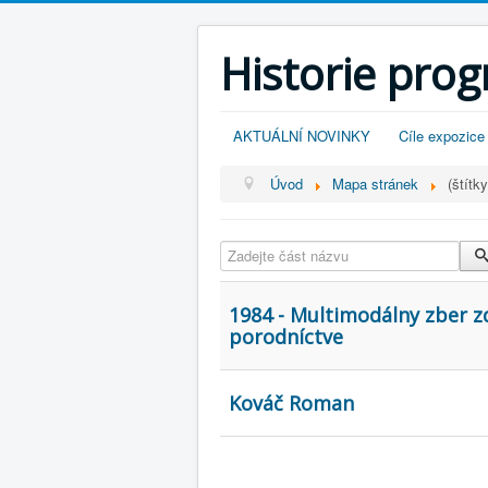
Historie pro
AKTUÁLNÍ NOVINKY
Cíle expozice
Úvod
Mapa stránek
(štítky
Zadejte část názvu
1984 - Multimodálny zber zd
porodníctve
Kováč Roman