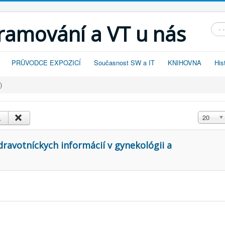
gramování a VT u nás
Vyhl
PRŮVODCE EXPOZICÍ
Současnost SW a IT
KNIHOVNA
His
)
Zobrazit
20
ravotníckych informácií v gynekológii a