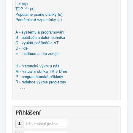
(štítky)
TOP *** (s)
Populárně psané články (s)
Pamětnické vzpomínky (s)
- - -
A - systémy a programování
B - počítače a další technika
C - využití počítačů a VT
D - lidé
E - instituce a info-zdroje
- - -
H - historický vývoj u nás
M - virtuální sbírka TM v Brně
P - programátorské příklady
R - redakce vývoje prog-story
- - -
Přihlášení
Uživatelské jméno