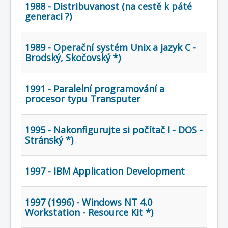
COBOL
1988 - Distribuvanost (na cestě k páté
generaci ?)
O nás
Úvod
Mapa stránek
(štítky)
1989 - Operační systém Unix a jazyk C -
Brodský, Skočovský *)
1991 - Paralelní programování a
procesor typu Transputer
1995 - Nakonfigurujte si počítač I - DOS -
Stránský *)
1997 - IBM Application Development
1997 (1996) - Windows NT 4.0
Workstation - Resource Kit *)