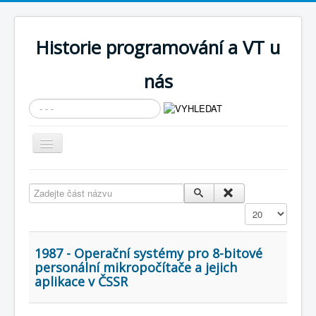
Historie programování a VT u
nás
Vyhledávání...
Přepnout
navigaci
AKTUÁLNÍ NOVINKY
Zadejte část názvu
Cíle expozice
Zobrazit
PRŮVODCE EXPOZICÍ
Současnost SW a IT
1987 - Operační systémy pro 8-bitové
personální mikropočítače a jejich
KNIHOVNA
aplikace v ČSSR
Historické počítače