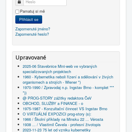
Heslo
Pamatuj si mě
Přihlásit se
Zapomenuté jméno?
Zapomenuté heslo?
Upravované
2025-06 Stavebnice Mini-web ve vybraných
specializovaných projektech
1960 - Kybernetika neboli řízení a sdělování v živých
organismech a strojích - Wiener *)
1970-1990 / Zpravodaj n.p. Ingstav Brno - komplet ***
*))
@ PROG-STORY zážitky redaktora ČeV
OBCHOD, SLUŽBY a FINANCE - o
1975-1987 - Konzultační činnost VS Ingstav Brno
O VIRTUÁLNÍ EXPOZICI prog-story (s):
1966 / Školní příklady na Minsku 22 ... Vérosta
1938 ... / Vlastimil Čevela - profesní životopis
2023-11-23 75 let od vzniku kybernetiky