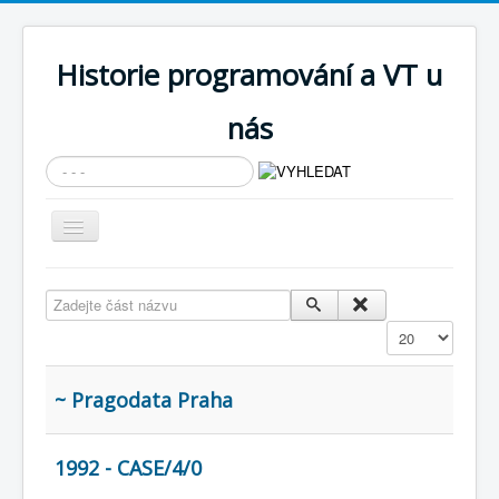
Historie programování a VT u
nás
Vyhledávání...
Přepnout
navigaci
AKTUÁLNÍ NOVINKY
Zadejte část názvu
Cíle expozice
Zobrazit
PRŮVODCE EXPOZICÍ
Současnost SW a IT
~ Pragodata Praha
KNIHOVNA
1992 - CASE/4/0
Historické počítače