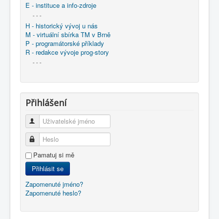
E - instituce a info-zdroje
- - -
H - historický vývoj u nás
M - virtuální sbírka TM v Brně
P - programátorské příklady
R - redakce vývoje prog-story
- - -
Přihlášení
Uživatelské jméno
Heslo
Pamatuj si mě
Přihlásit se
Zapomenuté jméno?
Zapomenuté heslo?