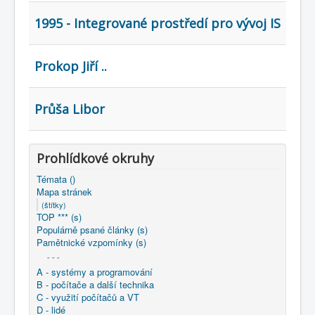
COBOL
1995 - Integrované prostředí pro vývoj IS
O nás
Úvod
Mapa stránek
(štítky)
Prokop Jiří ..
Průša Libor
Prohlídkové okruhy
Témata ()
Mapa stránek
(štítky)
TOP *** (s)
Populárně psané články (s)
Pamětnické vzpomínky (s)
- - -
A - systémy a programování
B - počítače a další technika
C - využití počítačů a VT
D - lidé