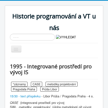
Historie programování a VT u
nás
Vyhledávání...
Přepnout
navigaci
AKTUÁLNÍ NOVINKY
1995 - Integrované prostředí pro
Cíle expozice
vývoj IS
PRŮVODCE EXPOZICÍ
*záznamy
CASE
metodiky projektování
Současnost SW a IT
Pragodata Praha
Průša Libor
KNIHOVNA
15/30 - text příspěvku
- Libor Průša / Pragodata Praha - 4 s.
Historické počítače
CASE
(integrované prostředí pro vývoj
SW),
metodiky_projektování
(úloha metodologií při vývoji