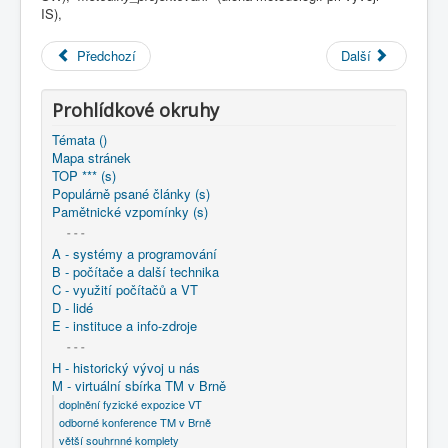
COBOL
IS),
O nás
Předchozí
Další
Úvod
M - virtuální sbírka TM v Brně
větší souhrnné komplety
Prohlídkové okruhy
Programování/Tsw Ostrava
1995-2004
Témata ()
1995 - Tvorba software Ostrava
Mapa stránek
1995 - Integrované prostředí pro vývoj IS
TOP *** (s)
Populárně psané články (s)
Pamětnické vzpomínky (s)
- - -
A - systémy a programování
B - počítače a další technika
C - využití počítačů a VT
D - lidé
E - instituce a info-zdroje
- - -
H - historický vývoj u nás
M - virtuální sbírka TM v Brně
doplnění fyzické expozice VT
odborné konference TM v Brně
větší souhrnné komplety