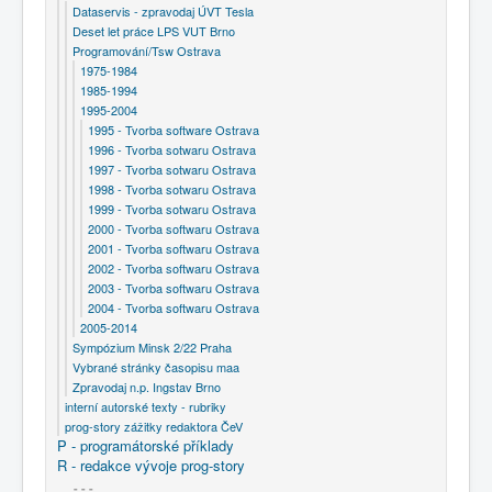
Dataservis - zpravodaj ÚVT Tesla
Deset let práce LPS VUT Brno
Programování/Tsw Ostrava
1975-1984
1985-1994
1995-2004
1995 - Tvorba software Ostrava
1996 - Tvorba sotwaru Ostrava
1997 - Tvorba sotwaru Ostrava
1998 - Tvorba sotwaru Ostrava
1999 - Tvorba sotwaru Ostrava
2000 - Tvorba softwaru Ostrava
2001 - Tvorba softwaru Ostrava
2002 - Tvorba softwaru Ostrava
2003 - Tvorba softwaru Ostrava
2004 - Tvorba softwaru Ostrava
2005-2014
Sympózium Minsk 2/22 Praha
Vybrané stránky časopisu maa
Zpravodaj n.p. Ingstav Brno
interní autorské texty - rubriky
prog-story zážitky redaktora ČeV
P - programátorské příklady
R - redakce vývoje prog-story
- - -