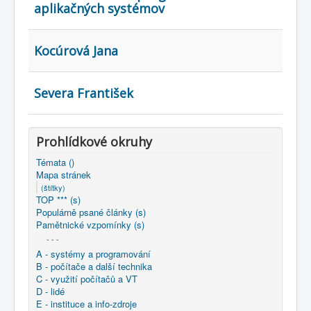
COBOL
aplikačných systémov
O nás
Kocúrová Jana
Úvod
Mapa stránek
(štítky)
Severa František
Prohlídkové okruhy
Témata ()
Mapa stránek
(štítky)
TOP *** (s)
Populárně psané články (s)
Pamětnické vzpomínky (s)
- - -
A - systémy a programování
B - počítače a další technika
C - využití počítačů a VT
D - lidé
E - instituce a info-zdroje