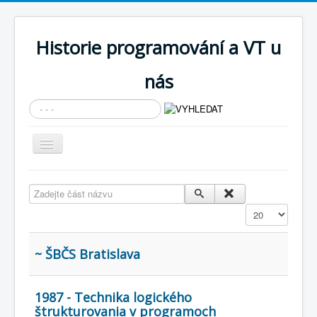
Historie programování a VT u
nás
Vyhledávání...
Přepnout
navigaci
AKTUÁLNÍ NOVINKY
Zadejte část názvu
Cíle expozice
Zobrazit
PRŮVODCE EXPOZICÍ
Současnost SW a IT
~ ŠBČS Bratislava
KNIHOVNA
1987 - Technika logického
Historické počítače
štrukturovania v programoch