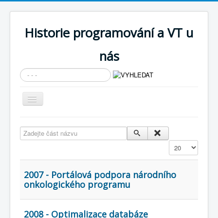
Historie programování a VT u
nás
Vyhledávání...
Přepnout
navigaci
AKTUÁLNÍ NOVINKY
Zadejte část názvu
Cíle expozice
Zobrazit
PRŮVODCE EXPOZICÍ
Současnost SW a IT
2007 - Portálová podpora národního
onkologického programu
KNIHOVNA
Historické počítače
2008 - Optimalizace databáze