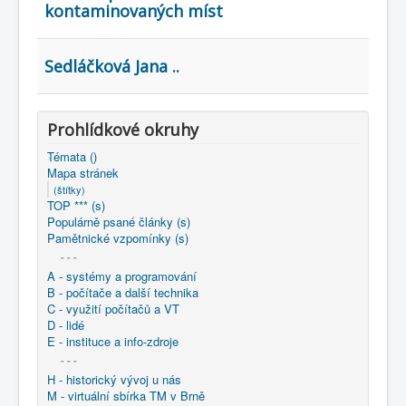
COBOL
kontaminovaných míst
O nás
Sedláčková Jana ..
Úvod
Mapa stránek
(štítky)
Prohlídkové okruhy
Témata ()
Mapa stránek
(štítky)
TOP *** (s)
Populárně psané články (s)
Pamětnické vzpomínky (s)
- - -
A - systémy a programování
B - počítače a další technika
C - využití počítačů a VT
D - lidé
E - instituce a info-zdroje
- - -
H - historický vývoj u nás
M - virtuální sbírka TM v Brně