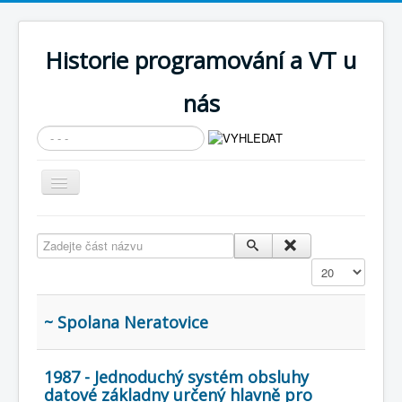
Historie programování a VT u
nás
Vyhledávání...
Přepnout
navigaci
AKTUÁLNÍ NOVINKY
Zadejte část názvu
Cíle expozice
Zobrazit
PRŮVODCE EXPOZICÍ
Současnost SW a IT
~ Spolana Neratovice
KNIHOVNA
1987 - Jednoduchý systém obsluhy
Historické počítače
datové základny určený hlavně pro