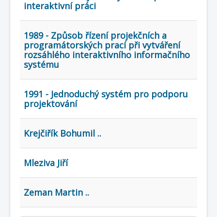
COBOL
interaktivní práci
O nás
1989 - Způsob řízení projekčních a
Úvod
Mapa stránek
(štítky)
programátorských prací při vytváření
rozsáhlého interaktivního informačního
systému
1991 - Jednoduchý systém pro podporu
projektování
Krejčiřík Bohumil ..
Mleziva Jiří
Zeman Martin ..