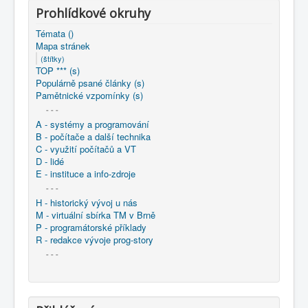
Prohlídkové okruhy
Témata ()
Mapa stránek
(štítky)
TOP *** (s)
Populárně psané články (s)
Pamětnické vzpomínky (s)
- - -
A - systémy a programování
B - počítače a další technika
C - využití počítačů a VT
D - lidé
E - instituce a info-zdroje
- - -
H - historický vývoj u nás
M - virtuální sbírka TM v Brně
P - programátorské příklady
R - redakce vývoje prog-story
- - -