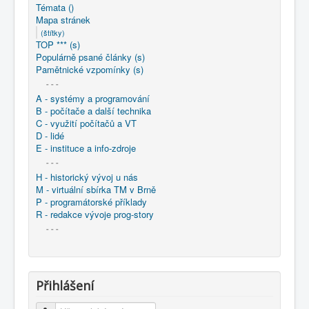
COBOL
Témata ()
Mapa stránek
O nás
(štítky)
TOP *** (s)
Populárně psané články (s)
Úvod
Mapa stránek
(štítky)
Pamětnické vzpomínky (s)
- - -
A - systémy a programování
B - počítače a další technika
C - využití počítačů a VT
D - lidé
E - instituce a info-zdroje
- - -
H - historický vývoj u nás
M - virtuální sbírka TM v Brně
P - programátorské příklady
R - redakce vývoje prog-story
- - -
Přihlášení