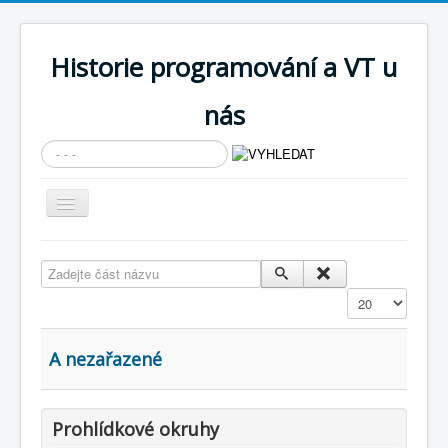
Historie programování a VT u
nás
Vyhledávání...
Přepnout
navigaci
AKTUÁLNÍ NOVINKY
Zadejte část názvu
Cíle expozice
Zobrazit
PRŮVODCE EXPOZICÍ
Současnost SW a IT
A nezařazené
KNIHOVNA
Historické počítače
Prohlídkové okruhy