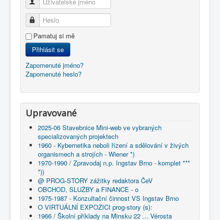
Uživatelské jméno
Heslo
Pamatuj si mě
Přihlásit se
Zapomenuté jméno?
Zapomenuté heslo?
Upravované
2025-06 Stavebnice Mini-web ve vybraných
specializovaných projektech
1960 - Kybernetika neboli řízení a sdělování v živých
organismech a strojích - Wiener *)
1970-1990 / Zpravodaj n.p. Ingstav Brno - komplet ***
*))
@ PROG-STORY zážitky redaktora ČeV
OBCHOD, SLUŽBY a FINANCE - o
1975-1987 - Konzultační činnost VS Ingstav Brno
O VIRTUÁLNÍ EXPOZICI prog-story (s):
1966 / Školní příklady na Minsku 22 ... Vérosta