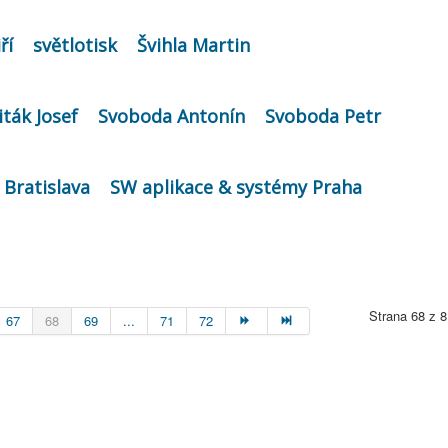
ří
světlotisk
Švihla Martin
iták Josef
Svoboda Antonín
Svoboda Petr
 Bratislava
SW aplikace & systémy Praha
Strana 68 z 8
67
68
69
...
71
72