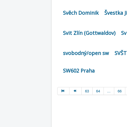
Svěch Dominik
Švestka Ji
Svit Zlín (Gottwaldov)
Sv
svobodný/open sw
SVŠT
SW602 Praha
63
64
...
66