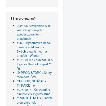
Upravované
2025-06 Stavebnice Mini-
web ve vybraných
specializovaných
projektech
1960 - Kybernetika neboli
řízení a sdělování v
živých organismech a
strojích - Wiener *)
1970-1990 / Zpravodaj n.p.
Ingstav Brno - komplet ***
*))
@ PROG-STORY zážitky
redaktora ČeV
OBCHOD, SLUŽBY a
FINANCE - o
1975-1987 - Konzultační
činnost VS Ingstav Brno
O VIRTUÁLNÍ EXPOZICI
prog-story (s):