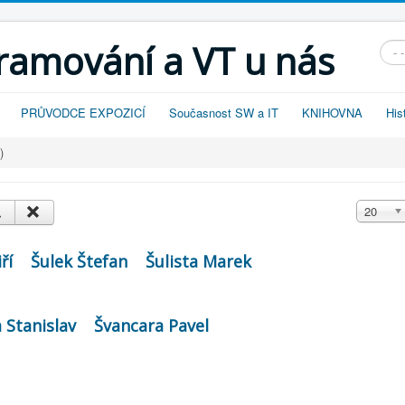
gramování a VT u nás
Vyhl
PRŮVODCE EXPOZICÍ
Současnost SW a IT
KNIHOVNA
His
)
Zobrazit
20
ří
Šulek Štefan
Šulista Marek
Stanislav
Švancara Pavel