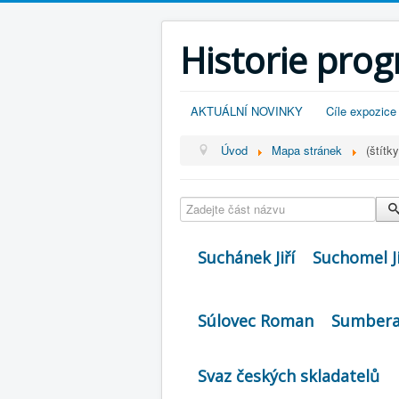
Historie pro
AKTUÁLNÍ NOVINKY
Cíle expozice
Úvod
Mapa stránek
(štítky
Zadejte část názvu
Suchánek Jiří
Suchomel Ji
Súlovec Roman
Sumbera 
Svaz českých skladatelů