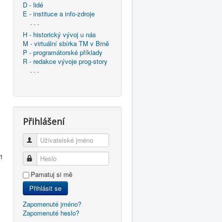
D - lidé
E - instituce a info-zdroje
- - -
H - historický vývoj u nás
M - virtuální sbírka TM v Brně
P - programátorské příklady
R - redakce vývoje prog-story
- - -
Přihlášení
Uživatelské jméno
1
Heslo
Pamatuj si mě
Přihlásit se
Zapomenuté jméno?
Zapomenuté heslo?