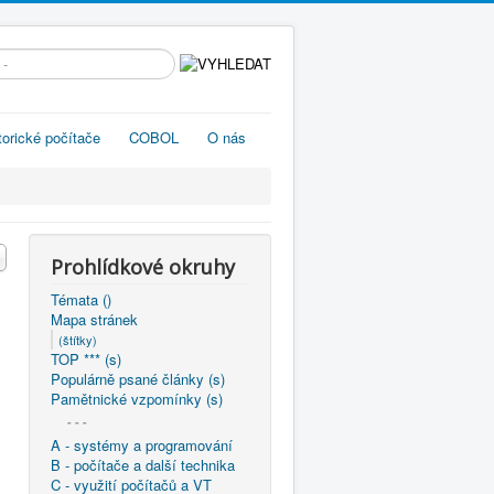
edávání...
torické počítače
COBOL
O nás
Prohlídkové okruhy
Témata ()
Mapa stránek
(štítky)
TOP *** (s)
Populárně psané články (s)
Pamětnické vzpomínky (s)
- - -
A - systémy a programování
B - počítače a další technika
C - využití počítačů a VT