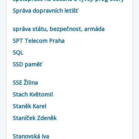
COBOL
Správa dopravních letišť
O nás
Úvod
Mapa stránek
(štítky)
správa státu, bezpečnost, armáda
SPT Telecom Praha
SQL
SSD paměť
SSE Žilina
Stach Květomil
Staněk Karel
Staníček Zdeněk
Stanovská Iva