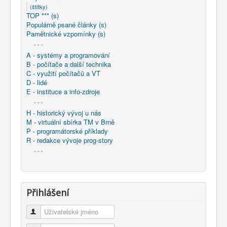
(štítky)
TOP *** (s)
Populárně psané články (s)
Pamětnické vzpomínky (s)
- - -
A - systémy a programování
B - počítače a další technika
C - využití počítačů a VT
D - lidé
E - instituce a info-zdroje
- - -
H - historický vývoj u nás
M - virtuální sbírka TM v Brně
P - programátorské příklady
R - redakce vývoje prog-story
- - -
Přihlášení
Uživatelské jméno