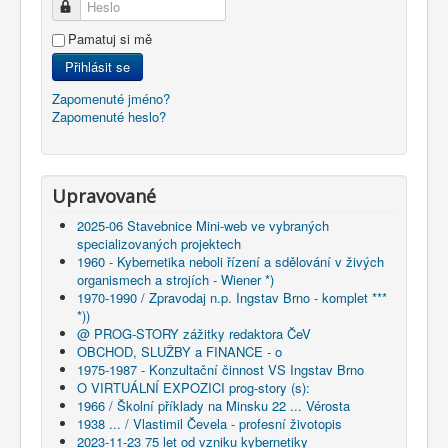
Heslo
Pamatuj si mě
Přihlásit se
Zapomenuté jméno?
Zapomenuté heslo?
Upravované
2025-06 Stavebnice Mini-web ve vybraných
specializovaných projektech
1960 - Kybernetika neboli řízení a sdělování v živých
organismech a strojích - Wiener *)
1970-1990 / Zpravodaj n.p. Ingstav Brno - komplet ***
*))
@ PROG-STORY zážitky redaktora ČeV
OBCHOD, SLUŽBY a FINANCE - o
1975-1987 - Konzultační činnost VS Ingstav Brno
O VIRTUÁLNÍ EXPOZICI prog-story (s):
1966 / Školní příklady na Minsku 22 ... Vérosta
1938 ... / Vlastimil Čevela - profesní životopis
2023-11-23 75 let od vzniku kybernetiky