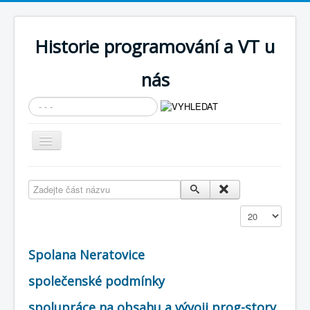
Historie programování a VT u
nás
Vyhledávání...
Přepnout
navigaci
AKTUÁLNÍ NOVINKY
Zadejte část názvu
Cíle expozice
Zobrazit
PRŮVODCE EXPOZICÍ
Současnost SW a IT
Spolana Neratovice
KNIHOVNA
společenské podmínky
Historické počítače
spolupráce na obsahu a vývoji prog-story