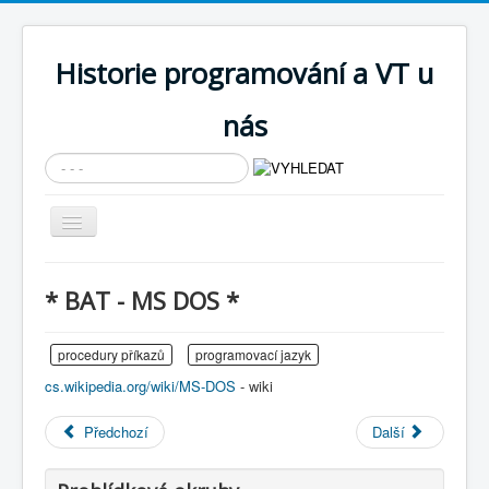
Historie programování a VT u
nás
Vyhledávání...
Přepnout
navigaci
AKTUÁLNÍ NOVINKY
* BAT - MS DOS *
Cíle expozice
PRŮVODCE EXPOZICÍ
procedury příkazů
programovací jazyk
cs.wikipedia.org/wiki/MS-DOS
- wiki
Současnost SW a IT
KNIHOVNA
Předchozí
Další
Historické počítače