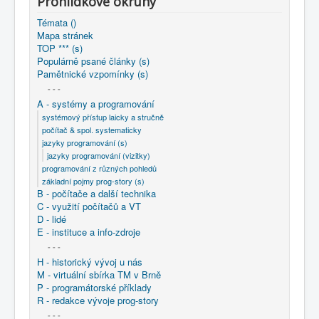
Prohlídkové okruhy
COBOL
Témata ()
O nás
Mapa stránek
TOP *** (s)
Populárně psané články (s)
Úvod
A - systémy a programování
Pamětnické vzpomínky (s)
jazyky programování (s)
jazyky programování (vizitky)
* BAT - MS DOS *
- - -
A - systémy a programování
systémový přístup laicky a stručně
počítač & spol. systematicky
jazyky programování (s)
jazyky programování (vizitky)
programování z různých pohledů
základní pojmy prog-story (s)
B - počítače a další technika
C - využití počítačů a VT
D - lidé
E - instituce a info-zdroje
- - -
H - historický vývoj u nás
M - virtuální sbírka TM v Brně
P - programátorské příklady
R - redakce vývoje prog-story
- - -