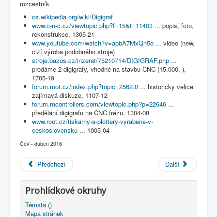
rozcestník
COBOL
cs.wikipedia.org/wiki/Digigraf
O nás
www.c-n-c.cz/viewtopic.php?f=15&t=11403
... popis, foto,
rekonstrukce, 1305-21
Úvod
B - počítače a další technika
www.youtube.com/watch?v=apbA7MxQn5o
... video (new,
tech. prostředky k práci s daty
cizí výroba podobného stroje)
. digigraf - kreslící stroj
stroje.bazos.cz/inzerat/75210714/DIGIGRAF.php
...
prodáme 2 digigrafy, vhodné na stavbu CNC (15.000,-),
1705-19
forum.root.cz/index.php?topic=2562.0
... historicky velice
zajímavá diskuze, 1107-12
forum.mcontrollers.com/viewtopic.php?p=22646
...
předělání digigrafu na CNC frézu, 1304-08
www.root.cz/tiskarny-a-plottery-vyrabene-v-
ceskoslovensku
... 1005-04
ČeV - duben 2016
Předchozí
Další
Prohlídkové okruhy
Témata ()
Mapa stránek