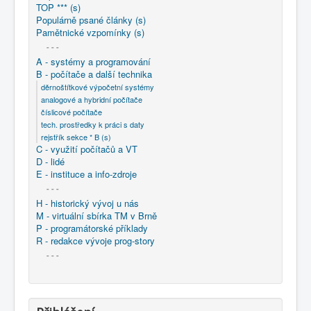
TOP *** (s)
Populárně psané články (s)
Pamětnické vzpomínky (s)
- - -
A - systémy a programování
B - počítače a další technika
děrnoštítkové výpočetní systémy
analogové a hybridní počítače
číslicové počítače
tech. prostředky k práci s daty
rejstřík sekce * B (s)
C - využití počítačů a VT
D - lidé
E - instituce a info-zdroje
- - -
H - historický vývoj u nás
M - virtuální sbírka TM v Brně
P - programátorské příklady
R - redakce vývoje prog-story
- - -