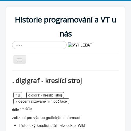
Historie programování a VT u
nás
Vyhledávání...
Přepnout
navigaci
AKTUÁLNÍ NOVINKY
. digigraf - kreslící stroj
Cíle expozice
PRŮVODCE EXPOZICÍ
* B
digigraf - kreslící stroj
~ decentralizované minipočítače
Současnost SW a IT
^^^ štítky
dále
KNIHOVNA
zařízení pro výstup grafických informací
Historické počítače
historický kreslící stůl - viz odkaz Wiki