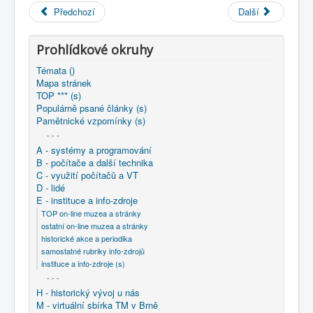
COBOL
Předchozí
Další
O nás
Prohlídkové okruhy
Úvod
E - instituce a info-zdroje
Témata ()
ostatní on-line muzea a stránky
Mapa stránek
cz - Společnost pro projektové řízení ČR (výklad pojmů -
TOP *** (s)
cs/en)
Populárně psané články (s)
Pamětnické vzpomínky (s)
- - -
A - systémy a programování
B - počítače a další technika
C - využití počítačů a VT
D - lidé
E - instituce a info-zdroje
TOP on-line muzea a stránky
ostatní on-line muzea a stránky
historické akce a periodika
samostatné rubriky info-zdrojů
instituce a info-zdroje (s)
- - -
H - historický vývoj u nás
M - virtuální sbírka TM v Brně