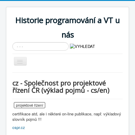
Historie programování a VT u
nás
Vyhledávání...
Přepnout
navigaci
AKTUÁLNÍ NOVINKY
cz - Společnost pro projektové
Cíle expozice
řízení ČR (výklad pojmů - cs/en)
PRŮVODCE EXPOZICÍ
projektové řízení
Současnost SW a IT
certifikace atd, ale i některé on-line publikace, např. výkladový
KNIHOVNA
slovník pojmů !!!
cspr.cz
Historické počítače