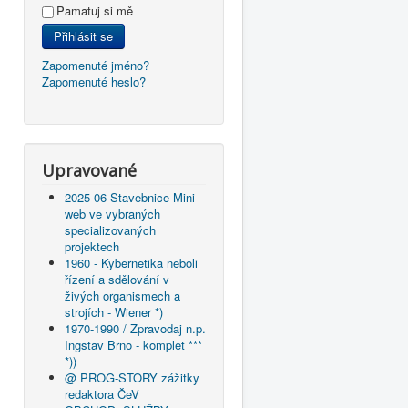
Pamatuj si mě
Přihlásit se
Zapomenuté jméno?
Zapomenuté heslo?
Upravované
2025-06 Stavebnice Mini-
web ve vybraných
specializovaných
projektech
1960 - Kybernetika neboli
řízení a sdělování v
živých organismech a
strojích - Wiener *)
1970-1990 / Zpravodaj n.p.
Ingstav Brno - komplet ***
*))
@ PROG-STORY zážitky
redaktora ČeV