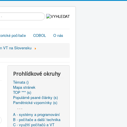
edávání...
torické počítače
COBOL
O nás
jín VT na Slovensku
Prohlídkové okruhy
Témata ()
Mapa stránek
TOP *** (s)
Populárně psané články (s)
Pamětnické vzpomínky (s)
- - -
A - systémy a programování
B - počítače a další technika
C - využití počítačů a VT