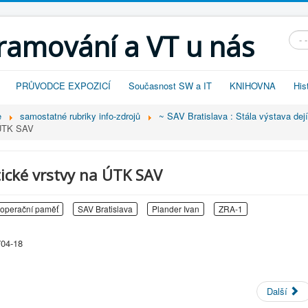
gramování a VT u nás
Vyhl
PRŮVODCE EXPOZICÍ
Současnost SW a IT
KNIHOVNA
His
e
samostatné rubriky info-zdrojů
~ SAV Bratislava : Stála výstava de
 ÚTK SAV
tické vrstvy na ÚTK SAV
operační paměť
SAV Bratislava
Plander Ivan
ZRA-1
704-18
Další