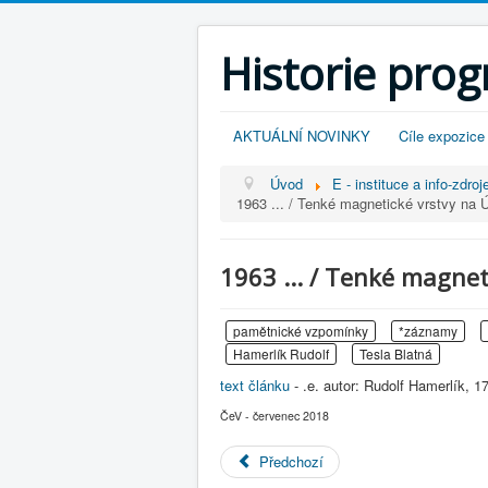
Historie pro
AKTUÁLNÍ NOVINKY
Cíle expozice
Úvod
E - instituce a info-zdroj
1963 ... / Tenké magnetické vrstvy na
1963 ... / Tenké magne
pamětnické vzpomínky
*záznamy
Hamerlík Rudolf
Tesla Blatná
text článku
- .e. autor: Rudolf Hamerlík, 1
ČeV - červenec 2018
Předchozí