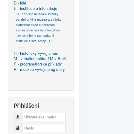
D - lidé
E - instituce a info-zdroje
TOP on-line muzea a stránky
ostatní on-line muzea a stránky
historické akce a periodika
samostatné rubriky info-zdrojů
externí texty samostatné
instituce a info-zdroje (s)
- - -
H - historický vývoj u nás
M - virtuální sbírka TM v Brně
P - programátorské příklady
R - redakce vývoje prog-story
- - -
Přihlášení
Uživatelské jméno
Heslo