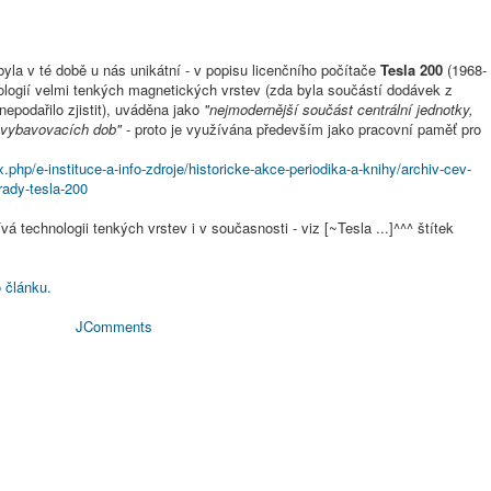
 byla v té době u nás unikátní - v popisu licenčního počítače
Tesla 200
(1968-
ologií velmi tenkých magnetických vrstev (zda byla součástí dodávek z
epodařilo zjistit), uváděna jako
"nejmodernější součást centrální jednotky,
 vybavovacích dob"
- proto je využívána především jako pracovní paměť pro
.php/e-instituce-a-info-zdroje/historicke-akce-periodika-a-knihy/archiv-cev-
rady-tesla-200
á technologii tenkých vrstev i v současnosti - viz [~Tesla ...]^^^ štítek
 článku.
JComments