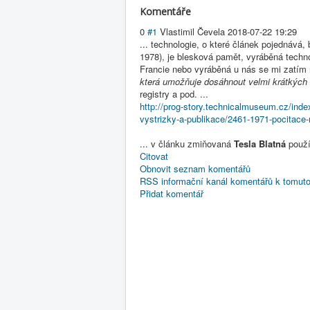
Komentáře
0
#1
Vlastimil Čevela
2018-07-22 19:29
... technologie, o které článek pojednává,
1978), je blesková pamět, vyráběná techn
Francie nebo vyráběná u nás se mi zatím n
která umožňuje dosáhnout velmi krátkých
registry a pod. ...
http://prog-story.technicalmuseum.cz/index
vystrizky-a-publikace/2461-1971-pocitace-
... v článku zmiňovaná
Tesla Blatná
použív
Citovat
Obnovit seznam komentářů
RSS informační kanál komentářů k tomuto
Přidat komentář