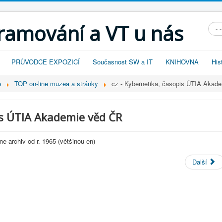
gramování a VT u nás
Vyhl
PRŮVODCE EXPOZICÍ
Současnost SW a IT
KNIHOVNA
His
e
TOP on-line muzea a stránky
cz - Kybernetika, časopis ÚTIA Akad
is ÚTIA Akademie věd ČR
ine archiv od r. 1965 (většinou en)
Další