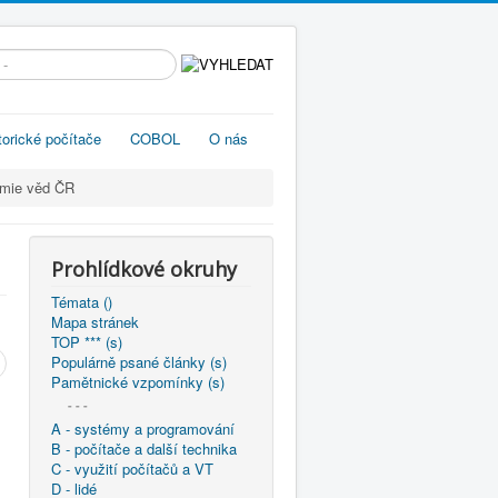
edávání...
torické počítače
COBOL
O nás
emie věd ČR
Prohlídkové okruhy
Témata ()
Mapa stránek
TOP *** (s)
Populárně psané články (s)
Pamětnické vzpomínky (s)
- - -
A - systémy a programování
B - počítače a další technika
C - využití počítačů a VT
D - lidé