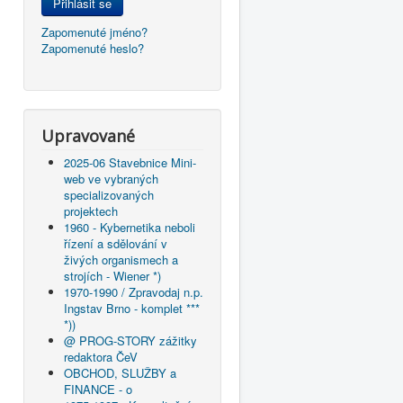
Přihlásit se
Zapomenuté jméno?
Zapomenuté heslo?
Upravované
2025-06 Stavebnice Mini-
web ve vybraných
specializovaných
projektech
1960 - Kybernetika neboli
řízení a sdělování v
živých organismech a
strojích - Wiener *)
1970-1990 / Zpravodaj n.p.
Ingstav Brno - komplet ***
*))
@ PROG-STORY zážitky
redaktora ČeV
OBCHOD, SLUŽBY a
FINANCE - o