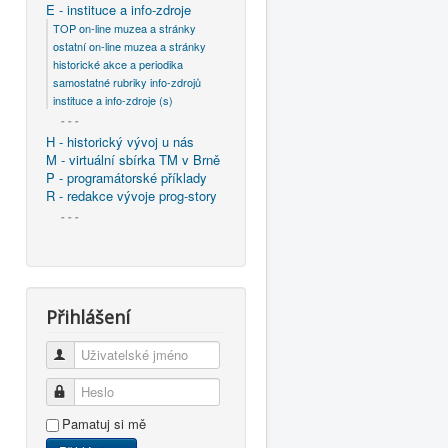
E - instituce a info-zdroje
TOP on-line muzea a stránky
ostatní on-line muzea a stránky
historické akce a periodika
samostatné rubriky info-zdrojů
instituce a info-zdroje (s)
- - -
H - historický vývoj u nás
M - virtuální sbírka TM v Brně
P - programátorské příklady
R - redakce vývoje prog-story
- - -
Přihlášení
Uživatelské jméno
Heslo
Pamatuj si mě