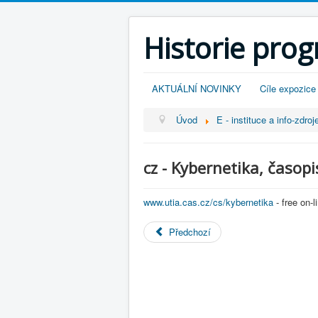
Historie pro
AKTUÁLNÍ NOVINKY
Cíle expozice
Úvod
E - instituce a info-zdroj
cz - Kybernetika, časop
www.utia.cas.cz/cs/kybernetika
- free on-l
Předchozí