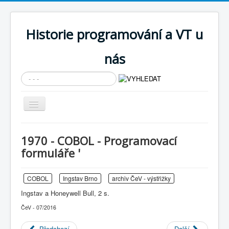
Historie programování a VT u
nás
Vyhledávání...
Přepnout
navigaci
AKTUÁLNÍ NOVINKY
1970 - COBOL - Programovací
Cíle expozice
formuláře '
PRŮVODCE EXPOZICÍ
COBOL
Ingstav Brno
archiv ČeV - výstřižky
Současnost SW a IT
Ingstav a Honeywell Bull, 2 s.
KNIHOVNA
ČeV - 07/2016
Historické počítače
Předchozí
Další