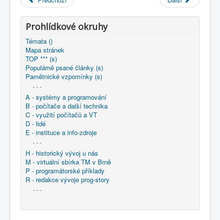
COBOL
O nás
Prohlídkové okruhy
Témata ()
Úvod
KNIHOVNA
Mapa stránek
: archiv ČeV - výstřižky a publikace
TOP *** (s)
1970 - COBOL - Programovací formuláře '
Populárně psané články (s)
Pamětnické vzpomínky (s)
- - -
A - systémy a programování
B - počítače a další technika
C - využití počítačů a VT
D - lidé
E - instituce a info-zdroje
- - -
H - historický vývoj u nás
M - virtuální sbírka TM v Brně
P - programátorské příklady
R - redakce vývoje prog-story
- - -