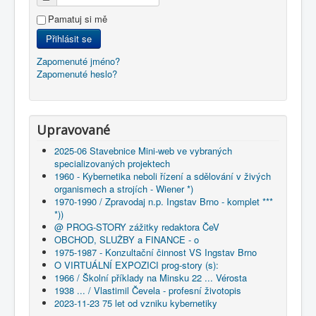
Pamatuj si mě
Přihlásit se
Zapomenuté jméno?
Zapomenuté heslo?
Upravované
2025-06 Stavebnice Mini-web ve vybraných
specializovaných projektech
1960 - Kybernetika neboli řízení a sdělování v živých
organismech a strojích - Wiener *)
1970-1990 / Zpravodaj n.p. Ingstav Brno - komplet ***
*))
@ PROG-STORY zážitky redaktora ČeV
OBCHOD, SLUŽBY a FINANCE - o
1975-1987 - Konzultační činnost VS Ingstav Brno
O VIRTUÁLNÍ EXPOZICI prog-story (s):
1966 / Školní příklady na Minsku 22 ... Vérosta
1938 ... / Vlastimil Čevela - profesní životopis
2023-11-23 75 let od vzniku kybernetiky