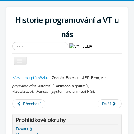
Historie programování a VT u
nás
Vyhledávání...
Přepnout
navigaci
AKTUÁLNÍ NOVINKY
7/25 - text příspěvku
- Zdeněk Botek / UJEP Brno, 6 s.
programování_ostatní
Cíle expozice
(! animace algoritmů,
vizualizace),
Pascal
(systém pro animaci PG),
PRŮVODCE EXPOZICÍ
Předchozí
Další
Současnost SW a IT
KNIHOVNA
Prohlídkové okruhy
Historické počítače
Témata ()