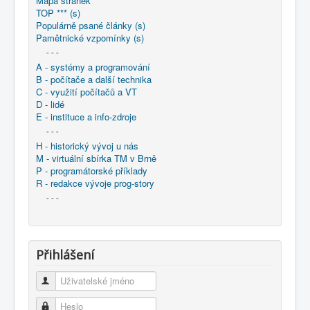
Mapa stránek
COBOL
TOP *** (s)
Populárně psané články (s)
O nás
Pamětnické vzpomínky (s)
- - -
Úvod
: M - virtuální sbírka TM v Brně
A - systémy a programování
: větší souhrnné komplety
B - počítače a další technika
: Programování / Tvorba SW Ostrava - 1975-2014
C - využití počítačů a VT
1985-1994 - Prog-Tsw 2/4
D - lidé
1987 - Programování Ostrava (: sborník)
E - instituce a info-zdroje
1987 - Programovací systémy pro animaci algoritmů
- - -
H - historický vývoj u nás
M - virtuální sbírka TM v Brně
P - programátorské příklady
R - redakce vývoje prog-story
- - -
Přihlášení
Uživatelské jméno
Heslo