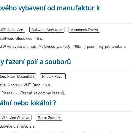
ového vybavení od manufaktur k
 JZD Slušovice
Software Slušovice
Varadínek Evžen
Software Slušovice, 15 s.
e SW ve světě a u ná),
historické_pohledy_198x
(! podmínky pro tvorbu a
y řazení polí a souborů
onzík Jan Maxmilián
Knotek Pavel
vel Knotek / VUT Brno, 15 s.
 v Pascalu),
Pascal
(algortimy řazení),
ální nebo lokální ?
Vítkovice Ostrava
Rusín Zdeněk
tkovice Ostrava, 8 s.