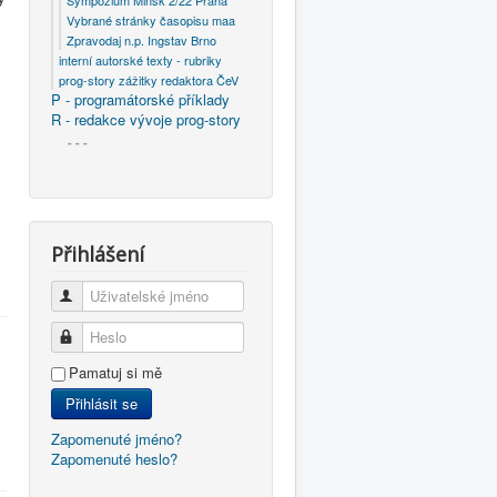
Sympózium Minsk 2/22 Praha
Vybrané stránky časopisu maa
Zpravodaj n.p. Ingstav Brno
interní autorské texty - rubriky
prog-story zážitky redaktora ČeV
P - programátorské příklady
R - redakce vývoje prog-story
- - -
Přihlášení
Uživatelské jméno
Heslo
Pamatuj si mě
Přihlásit se
Zapomenuté jméno?
Zapomenuté heslo?