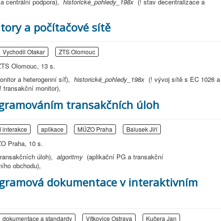
 a centrální podpora),
historické_pohledy_198x
(! stav decentralizace a
ory a počítačové sítě
Vychodil Otakar
ZTS Olomouc
ZTS Olomouc, 13 s.
onitor a heterogenní síť),
historické_pohledy_198x
(! vývoj sítě s EC 1026 a
(! transakční monitor),
ogramováním transakčních úloh
 interakce
aplikace
MÚZO Praha
Balusek Jiří
ZO Praha, 10 s.
transakčních úloh),
algoritmy
(aplikační PG a transakční
čního obchodu),
ogramová dokumentace v interaktivním
dokumentace a standardy
Vítkovice Ostrava
Kučera Jan