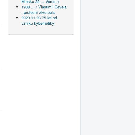
Minsku 22 ... Vérosta
1938 ... / Vlastimil Čevela
- profesní životopis
2023-11-23 75 let od
vzniku kybernetiky