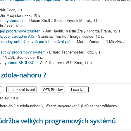
lát / xxx, 7 s.
Jiří Matyska / xxx, 10 s.
ím systému dat
- Dušan Streit / Slezan Frýdek-Místek, 11 s.
r / xxx, 13 s.
její programové zajištění
- Jan Havlík, Martin Zralý / Inorga Praha, 12 s.
dajovej základně AIS
- Stanislav Tomko / Inorga Košice, 12 s.
ladny určený hlavně pro interaktivní práci
- Martin Zeman, Jiří Mleziva /
tistický programový systém
- Erhard Tschernoster / xxx, 8 s.
l / VÚSE Běchovice, 8 s.
u v systému SFDL/SCL
- Aleš Kastner / VUT Brno, 11 s.
 zdola-nahoru ?
y
projektové řízení
OZS Břeclav
Lexa Ivan
clav, 10 s.
shora-dolů a zdola-nahoru),
řízení_projektování
(! důležitost základny
 údržba velkých programových systémů