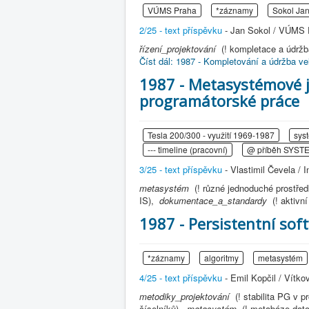
VÚMS Praha
*záznamy
Sokol Ja
2/25 - text příspěvku
- Jan Sokol / VÚMS P
řízení_projektování
(! kompletace a údrž
Číst dál: 1987 - Kompletování a údržba 
1987 - Metasystémové j
programátorské práce
Tesla 200/300 - využití 1969-1987
sys
--- timeline (pracovní)
@ příběh SYST
3/25 - text příspěvku
- Vlastimil Čevela / I
metasystém
(! různé jednoduché prostře
IS),
dokumentace_a_standardy
(! aktiv
1987 - Persistentní sof
*záznamy
algoritmy
metasystém
4/25 - text příspěvku
- Emil Kopčil / Vítko
metodiky_projektování
(! stabilita PG v
číselníků),
metasystém
(! metabáze dato