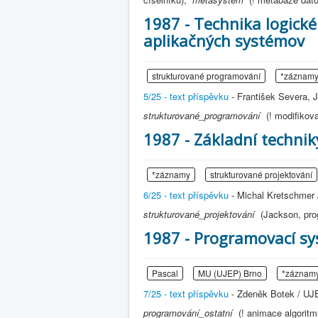
1987 - Technika logick
aplikačných systémov
strukturované programování
*záznam
5/25 - text příspěvku
- František Severa, 
strukturované_programování
(! modifiko
1987 - Základní techni
*záznamy
strukturované projektování
6/25 - text příspěvku
- Michal Kretschmer 
strukturované_projektování
(Jackson, pr
1987 - Programovací sy
Pascal
MU (UJEP) Brno
*záznam
7/25 - text příspěvku
- Zdeněk Botek / UJE
programování_ostatní
(! animace algorit