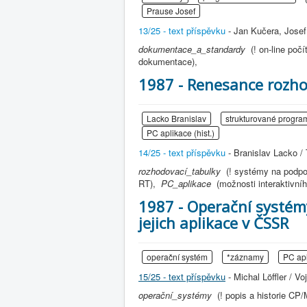
Prause Josef
13/25 - text příspěvku
- Jan Kučera, Josef
dokumentace_a_standardy
(! on-line po
dokumentace),
1987 - Renesance rozho
Lacko Branislav
strukturované progra
PC aplikace (hist.)
14/25 - text příspěvku
- Branislav Lacko /
rozhodovací_tabulky
(! systémy na podp
RT),
PC_aplikace
(možnosti interaktivní
1987 - Operační systém
jejich aplikace v ČSSR
operační systém
*záznamy
PC apl
15/25 - text příspěvku
- Michal Löffler / V
operační_systémy
(! popis a historie C