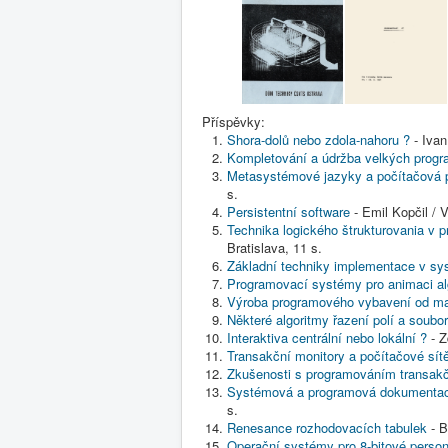
Příspěvky:
Shora-dolů nebo zdola-nahoru ?
- Ivan
Kompletování a údržba velkých prog
Metasystémové jazyky a počítačová p
s.
Persistentní software
- Emil Kopčil / 
Technika logického štrukturovania v
Bratislava, 11 s.
Základní techniky implementace v s
Programovací systémy pro animaci al
Výroba programového vybavení od man
Některé algoritmy řazení polí a soubo
Interaktiva centrální nebo lokální ?
- Z
Transakční monitory a počítačové sít
Zkušenosti s programováním transakč
Systémová a programová dokumentace 
s.
Renesance rozhodovacích tabulek
- B
Operační systémy pro 8-bitové person