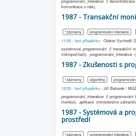
programování_interakce
(! decentralizace
komunikace u nás),
1987 - Transakční monit
*záznamy
programování interakce
11/25 - text příspěvku
- Otakar Vychodil /
systémové_programování
(! transakční m
mikropočítači),
programování_interakce
1987 - Zkušenosti s pr
*záznamy
algoritmy
programování
12/25 - text příspěvku
- Jiří Balusek / MÚ
programování_interakce
(! programování 
monitor),
aplikace
(ministerstvo zahrani
1987 - Systémová a pr
prostředí
*záznamy
programování interakce