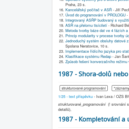
Praha, 23 s.
Kancelářský počítač v ASŘ
- Jiří Pech
Úvod do programování v PROLOGU
- 
Integrovaný ASŘP budovaný s využit
ASŘ na přelomu tisíciletí
- Richard Béb
Metoda tvorby báze dat ve 4 fázích a 
Princip modularity v procese tvorby ú
Jednoduchý systém obsluhy datové zák
Spolana Neratovice, 10 s.
Implementace řídícího jazyka pro sta
Klasifikace systému Redap
- Jan Šant
Způsob řešení konverzačního režim
1987 - Shora-dolů nebo
strukturované programování
*záznam
1/25 - text příspěvku
- Ivan Lexa / OZS Bře
strukturované_programování
(! srovnání 
detailů),
1987 - Kompletování a