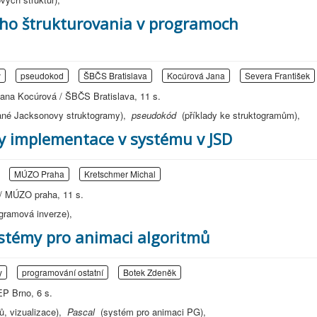
ého štrukturovania v programoch
y
pseudokod
ŠBČS Bratislava
Kocúrová Jana
Severa František
Jana Kocúrová / ŠBČS Bratislava, 11 s.
vané Jacksonovy struktogramy),
pseudokód
(příklady ke struktogramům),
ky implementace v systému v JSD
MÚZO Praha
Kretschmer Michal
/ MÚZO praha, 11 s.
ogramová inverze),
stémy pro animaci algoritmů
y
programování ostatní
Botek Zdeněk
P Brno, 6 s.
mů, vizualizace),
Pascal
(systém pro animaci PG),