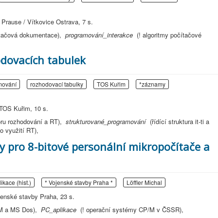
 Prause / Vítkovice Ostrava, 7 s.
čítačová dokumentace),
programování_interakce
(! algoritmy počítačové
dovacích tabulek
mování
rozhodovací tabulky
TOS Kuřim
*záznamy
 TOS Kuřim, 10 s.
oru rozhodování a RT),
strukturované_programování
(řídící struktura it-ti a
ho využití RT),
y pro 8-bitové personální mikropočítače a
ikace (hist.)
* Vojenské stavby Praha *
Löffler Michal
ojenské stavby Praha, 23 s.
P/M a MS Dos),
PC_aplikace
(! operační systémy CP/M v ČSSR),