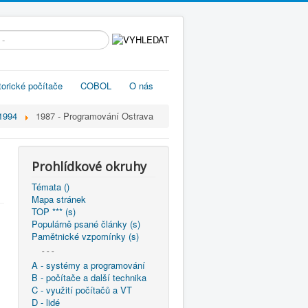
edávání...
torické počítače
COBOL
O nás
1994
1987 - Programování Ostrava
Prohlídkové okruhy
Témata ()
Mapa stránek
TOP *** (s)
Populárně psané články (s)
Pamětnické vzpomínky (s)
- - -
A - systémy a programování
B - počítače a další technika
C - využití počítačů a VT
D - lidé