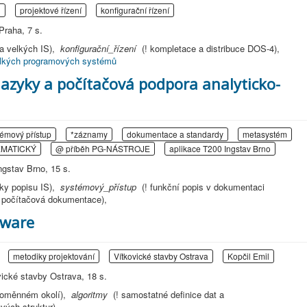
n
projektové řízení
konfigurační řízení
raha, 7 s.
ba velkých IS),
konfigurační_řízení
(! kompletace a distribuce DOS-4),
velkých programových systémů
azyky a počítačová podpora analyticko-
témový přístup
*záznamy
dokumentace a standardy
metasystém
EMATICKÝ
@ příběh PG-NÁSTROJE
aplikace T200 Ingstav Brno
ngstav Brno, 15 s.
dky popisu IS),
systémový_přístup
(! funkční popis v dokumentaci
ní počítačová dokumentace),
tware
metodiky projektování
Vítkovické stavby Ostrava
Kopčil Emil
vické stavby Ostrava, 18 s.
 proměnném okolí),
algoritmy
(! samostatné definice dat a
vých struktur),