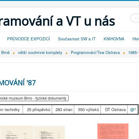
gramování a VT u nás
Vyhl
PRŮVODCE EXPOZICÍ
Současnost SW a IT
KNIHOVNA
His
v Brně
větší souhrnné komplety
Programování/Tsw Ostrava
1985-
MOVÁNÍ '87
ické muzeum Brno - fyzické dokumenty
ům techniky
25 příspěvků
283 stran
550 výtisků
DT Ostrava
@^