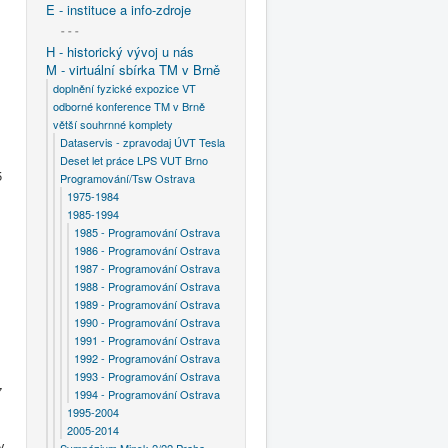
E - instituce a info-zdroje
- - -
H - historický vývoj u nás
M - virtuální sbírka TM v Brně
doplnění fyzické expozice VT
odborné konference TM v Brně
větší souhrnné komplety
Dataservis - zpravodaj ÚVT Tesla
Deset let práce LPS VUT Brno
5
Programování/Tsw Ostrava
1975-1984
1985-1994
1985 - Programování Ostrava
1986 - Programování Ostrava
1987 - Programování Ostrava
1988 - Programování Ostrava
1989 - Programování Ostrava
1990 - Programování Ostrava
1991 - Programování Ostrava
1992 - Programování Ostrava
1993 - Programování Ostrava
7
1994 - Programování Ostrava
1995-2004
2005-2014
y