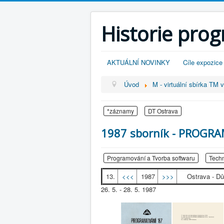
Historie pro
AKTUÁLNÍ NOVINKY
Cíle expozice
Úvod
M - virtuální sbírka TM 
*záznamy
DT Ostrava
1987 sborník - PROGRA
Programování a Tvorba softwaru
Techn
13.
<<<
1987
>>>
Ostrava - D
26. 5. - 28. 5. 1987