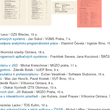
 Lexa / OZS Břeclav, 10 s.
ramových systémů
- Jan Sokol / VÚMS Praha, 7 s.
odpora analyticko-programátorské práce
- Vlastimil Čevela / Ingstav Brno, 1
Vítkovické stavby Ostrava, 18 s.
 programoch aplikačných systémov
- František Severa, Jana Kocúrová / ŠBČS
ystému v JSD
- Michal Kretschmer / MÚZO praha, 11 s.
goritmů
- Zdeněk Botek / UJEP Brno, 6 s.
ufaktur k profesionalismu
- Evžen Varadínek / Software Slušovice, 15 s.
rů
- Max Jan Honzík, Pavel Knotek / VUT Brno, 15 s.
deněk Rusín / Vítkovice Ostrava, 8 s.
ě
- Otakar Vychodil /ZTS Olomouc, 13 s.
ních úloh
- Jiří Balusek / MÚZO Praha, 10 s.
v interaktivním prostředí
- Jan Kučera, Josef Prause / Vítkovice Ostrava, 
ranislav Lacko / TOS Kuřim, 10 s.
ální mikropočítače a jejich aplikace v ČSSR
- Michal Löffler / Vojenské stavb