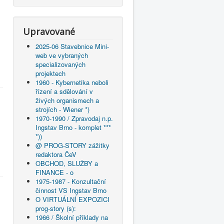
Upravované
2025-06 Stavebnice Mini-
web ve vybraných
specializovaných
projektech
1960 - Kybernetika neboli
řízení a sdělování v
živých organismech a
strojích - Wiener *)
1970-1990 / Zpravodaj n.p.
Ingstav Brno - komplet ***
*))
@ PROG-STORY zážitky
redaktora ČeV
OBCHOD, SLUŽBY a
FINANCE - o
1975-1987 - Konzultační
činnost VS Ingstav Brno
O VIRTUÁLNÍ EXPOZICI
prog-story (s):
1966 / Školní příklady na