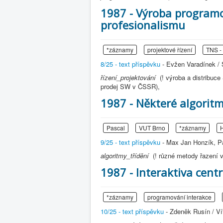
1987 - Výroba program
profesionalismu
*záznamy
projektové řízení
TNS -
8/25 - text příspěvku
- Evžen Varadínek / 
řízení_projektování
(! výroba a distribuc
prodej SW v ČSSR),
1987 - Některé algoritm
Pascal
VUT Brno
*záznamy
H
9/25 - text příspěvku
- Max Jan Honzík, Pa
algoritmy_třídění
(! různé metody řazení
1987 - Interaktiva centr
*záznamy
programování interakce
10/25 - text příspěvku
- Zdeněk Rusín / Ví