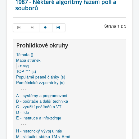
1987 - Některé algoritmy řazení polí a
souborů
Strana 1 z 3
Prohlídkové okruhy
Témata ()
Mapa stránek
(štítky)
TOP *** (s)
Populárně psané články (s)
Pamětnické vzpomínky (s)
- - -
A - systémy a programování
B - počítače a další technika
C - využití počítačů a VT
D - lidé
E - instituce a info-zdroje
- - -
H - historický vývoj u nás
M - virtuální sbírka TM v Brně