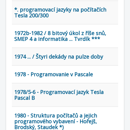
COBOL
*. programovací jazyky na počítačích
O nás
Tesla 200/300
Úvod
Mapa stránek
(štítky)
1972b-1982 / 8 bitový úkol z říše snů,
SMEP 4 a informatika ... Tvrdík ***
1974 ... / Štyri dekády na pulze doby
1978 - Programovanie v Pascale
1978/5-6 - Programovací jazyk Tesla
Pascal B
1980 - Struktura počítačů a jejich
programového vybavení - Hořejš,
Brodský, Staudek *)