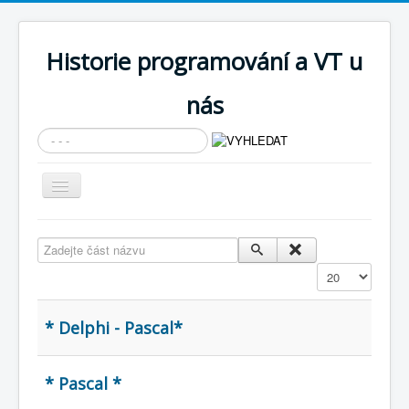
Historie programování a VT u
nás
Vyhledávání...
Přepnout
navigaci
AKTUÁLNÍ NOVINKY
Zadejte část názvu
Cíle expozice
Zobrazit
PRŮVODCE EXPOZICÍ
Současnost SW a IT
* Delphi - Pascal*
KNIHOVNA
* Pascal *
Historické počítače