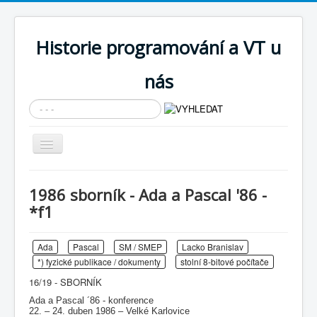
Historie programování a VT u
nás
Vyhledávání...
Přepnout
navigaci
AKTUÁLNÍ NOVINKY
1986 sborník - Ada a Pascal '86 -
Cíle expozice
*f1
PRŮVODCE EXPOZICÍ
Ada
Pascal
SM / SMEP
Lacko Branislav
Současnost SW a IT
*) fyzické publikace / dokumenty
stolní 8-bitové počítače
KNIHOVNA
16/19 - SBORNÍK
Historické počítače
Ada a Pascal ´86 - konference
22. – 24. duben 1986 – Velké Karlovice