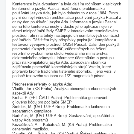
COBOL
Konference byla dvoudenní a byla dalším ročníkem klasických
konferencí o jazyku Pascal, rozšířená o problematiku
O nás
používání jazyka Ada, jak bylo dohodnuto v roce 1984. Proto
první den byl věnován problematice používání jazyka Pascal a
druhý den používání jazyka Ada. Informace o jazyku Pascal
Úvod
M - virtuální sbírka TM v Brně
se na této konferenci nesly v duchu jeho aplikace nejen v
odborné konference TM v Brně
2015 - Ada 200
rámci minipočítačů řady SMEP v interaktivním terminálovém
prostředí, ale i na tehdy nastupujících osmibitových domácích
1986 sborník - Ada a Pascal '86 - *f1
počítačích. Těžištěm byly příspěvky popisující kompilátor a
testovací vývojové prostředí OMSI Pascal. Další den poskytli
pracovníci různých pracovišť, zúčastněných na řešení
resortního výzkumného úkolu Federálního ministerstva
elektronického průmyslu, informace účastníkům o postupu
prací na kompilátoru jazyka Ada. Zpracování sborníku
zajišťovalo pracoviště kancelářských strojů Vsetín, které
připravilo kromě tradičního tištěného sborníku, i jeho verzi v
podobě textového souboru na 1/2" magnetické pásce.
Přednesené referáty o jazyku Ada:
Vladík, Jar. (KS Praha): Analýza obecných a ekonomických
aspektů Ady
Kroha, P. (FEL-ČVUT Praha): Problematika generování
cílového kódu pro počítače SMEP
Šmídek, M. (ÚVT UJEP Brno): Problematika knihoven a
separátních kompilace
Bartošek, M. (ÚVT UJEP Brno): Sestavování, spouštění a
vazby Ada programů
Kozáčiková, A. – Kubátová, M. (KS Praha): Problematika
generování mezikódu
Vaculín, Zd. – Šolek, Jar. (KS Vsetín): Řešení problematiky