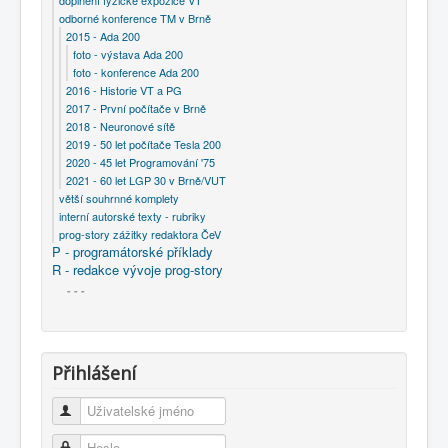
doplnění fyzické expozice VT
odborné konference TM v Brně
2015 - Ada 200
foto - výstava Ada 200
foto - konference Ada 200
2016 - Historie VT a PG
2017 - První počítače v Brně
2018 - Neuronové sítě
2019 - 50 let počítače Tesla 200
2020 - 45 let Programování '75
2021 - 60 let LGP 30 v Brně/VUT
větší souhrnné komplety
interní autorské texty - rubriky
prog-story zážitky redaktora ČeV
P - programátorské příklady
R - redakce vývoje prog-story
- - -
Přihlášení
Uživatelské jméno
Heslo