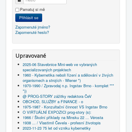
Pamatuj si mě
Přihlásit se
Zapomenuté jméno?
Zapomenuté heslo?
Upravované
2025-06 Stavebnice Mini-web ve vybraných
specializovaných projektech
1960 - Kybernetika neboli řízení a sdělování v živých
organismech a strojích - Wiener *)
1970-1990 / Zpravodaj n.p. Ingstav Brno - komplet ***
*))
@ PROG-STORY zážitky redaktora ČeV
OBCHOD, SLUŽBY a FINANCE - o
1975-1987 - Konzultační činnost VS Ingstav Brno
O VIRTUÁLNÍ EXPOZICI prog-story (s):
1966 / Školní příklady na Minsku 22 ... Vérosta
1938 ... / Vlastimil Čevela - profesní životopis
2023-11-23 75 let od vzniku kybernetiky