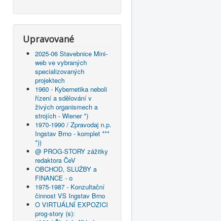
Upravované
2025-06 Stavebnice Mini-
web ve vybraných
specializovaných
projektech
1960 - Kybernetika neboli
řízení a sdělování v
živých organismech a
strojích - Wiener *)
1970-1990 / Zpravodaj n.p.
Ingstav Brno - komplet ***
*))
@ PROG-STORY zážitky
redaktora ČeV
OBCHOD, SLUŽBY a
FINANCE - o
1975-1987 - Konzultační
činnost VS Ingstav Brno
O VIRTUÁLNÍ EXPOZICI
prog-story (s):