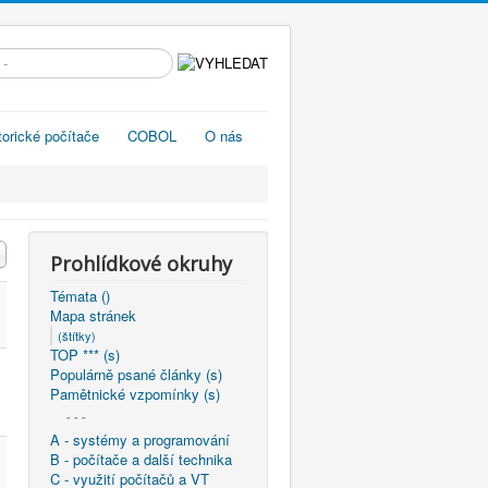
edávání...
torické počítače
COBOL
O nás
Prohlídkové okruhy
Témata ()
Mapa stránek
(štítky)
TOP *** (s)
Populárně psané články (s)
Pamětnické vzpomínky (s)
- - -
A - systémy a programování
B - počítače a další technika
C - využití počítačů a VT