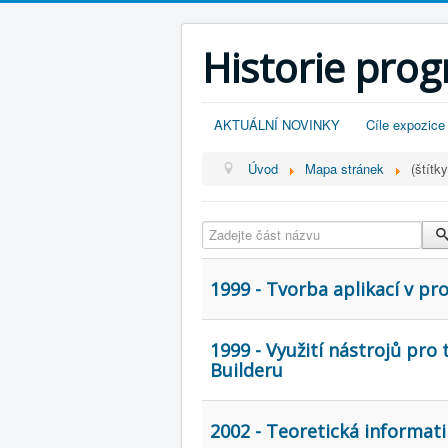
Historie pro
AKTUÁLNÍ NOVINKY
Cíle expozice
Úvod
Mapa stránek
(štítky
Zadejte část názvu
1999 - Tvorba aplikací v p
1999 - Využití nástrojů pr
Builderu
2002 - Teoretická informa