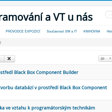
gramování a VT u nás
Vyhl
PRŮVODCE EXPOZICÍ
Současnost SW a IT
KNIHOVNA
His
)
Zobrazit
20
rostředí Black Box Component Builder
o tvorbu databází v prostředí Black Box Component
tika ve vztahu k programátorským technikám