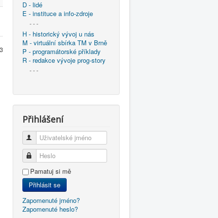
D - lidé
E - instituce a info-zdroje
- - -
H - historický vývoj u nás
M - virtuální sbírka TM v Brně
 3
P - programátorské příklady
R - redakce vývoje prog-story
- - -
Přihlášení
Uživatelské jméno
Heslo
Pamatuj si mě
Přihlásit se
Zapomenuté jméno?
Zapomenuté heslo?