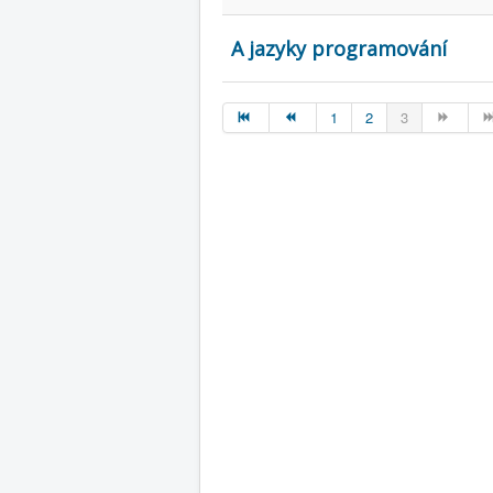
A jazyky programování
1
2
3