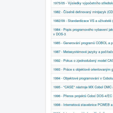
1975/05 - Výsledky výpočetního středisk
1982 - Číselně definovaný minijazyk (CDM
1982/09 - Standardizace VS a uživatelé 
1984 - Popis programového vybavení jak
v DOS-3
1985 - Generování programů COBOL a p
1987 - Metasystémové jazyky a počítačo
1992 - Pokus o zjednodušený model CA
1993 - Práce s objektově orientovaným 
1994 - Objektové programování v Cobo
1995 - "CASE" nástroje MX Cobol OMC a
1996 - Přenos projektů Cobol DOS-4/
1998 - Internetová stavebnice PCWEB a