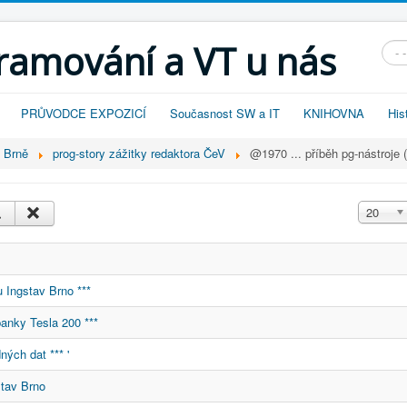
gramování a VT u nás
Vyhl
PRŮVODCE EXPOZICÍ
Současnost SW a IT
KNIHOVNA
His
v Brně
prog-story zážitky redaktora ČeV
@1970 ... příběh pg-nástroje (
Zobrazit
20
 Ingstav Brno ***
anky Tesla 200 ***
ých dat *** '
stav Brno