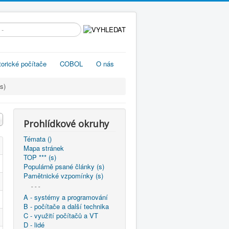
edávání...
torické počítače
COBOL
O nás
s)
Prohlídkové okruhy
Témata ()
Mapa stránek
TOP *** (s)
Populárně psané články (s)
Pamětnické vzpomínky (s)
- - -
A - systémy a programování
B - počítače a další technika
C - využití počítačů a VT
D - lidé