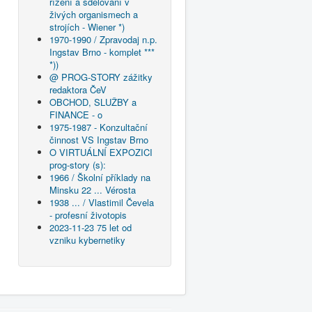
řízení a sdělování v
živých organismech a
strojích - Wiener *)
1970-1990 / Zpravodaj n.p.
Ingstav Brno - komplet ***
*))
@ PROG-STORY zážitky
redaktora ČeV
OBCHOD, SLUŽBY a
FINANCE - o
1975-1987 - Konzultační
činnost VS Ingstav Brno
O VIRTUÁLNÍ EXPOZICI
prog-story (s):
1966 / Školní příklady na
Minsku 22 ... Vérosta
1938 ... / Vlastimil Čevela
- profesní životopis
2023-11-23 75 let od
vzniku kybernetiky