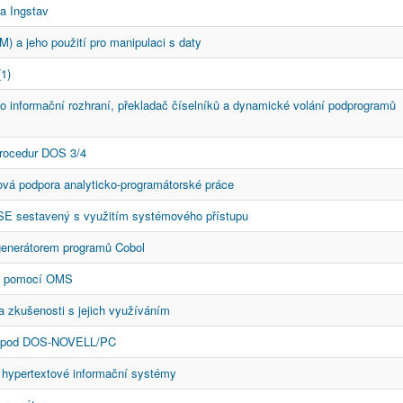
a Ingstav
) a jeho použití pro manipulaci s daty
(1)
o informační rozhraní, překladač číselníků a dynamické volání podprogramů
rocedur DOS 3/4
vá podpora analyticko-programátorské práce
SE sestavený s využitím systémového přístupu
generátorem programů Cobol
lu pomocí OMS
 zkušenosti s jejich využíváním
EC pod DOS-NOVELL/PC
 hypertextové informační systémy