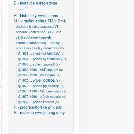
E - instituce a info-zdroje
- - -
H - historický vývoj u nás
M - virtuální sbírka TM v Brně
doplnění fyzické expozice VT
odborné konference TM v Brně
větší souhrnné komplety
interní autorské texty - rubriky
prog-story zážitky redaktora ČeV
@1938 ... životní příběh ČeV (s)
@1961 ... příběh systematický (s)
@1963 ... sdílení znalostí (s)
@1965-1990 - ASŘ Ingstav (s)
@1969-1990 - VS Ingstav (s)
@1970 ... příběh COBOL (s)
@1970 ... příběh pg-nástroje (s)
@1970-1990 - NŘ a metodika (s)
@1970-1996 - příběh materiál (s)
@1997 ... příběh internet (s)
P - programátorské příklady
R - redakce vývoje prog-story
- - -