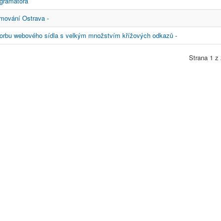
ogramátora
mování Ostrava -
vorbu webového sídla s velkým množstvím křížových odkazů -
Strana 1 z