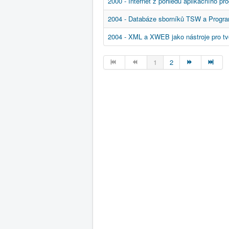
2000 - Internet z pohledu aplikačního pr
2004 - Databáze sborníků TSW a Progra
2004 - XML a XWEB jako nástroje pro t
1
2