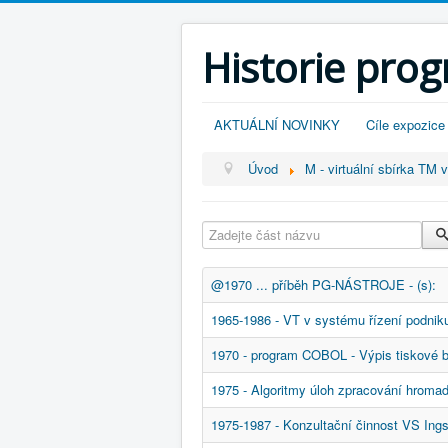
Historie pro
AKTUÁLNÍ NOVINKY
Cíle expozice
Úvod
M - virtuální sbírka TM 
Zadejte část názvu
@1970 ... příběh PG-NÁSTROJE - (s):
1965-1986 - VT v systému řízení podniku
1970 - program COBOL - Výpis tiskové b
1975 - Algoritmy úloh zpracování hromadn
1975-1987 - Konzultační činnost VS Ing