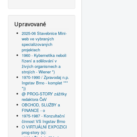
Upravované
2025-06 Stavebnice Mini-
web ve vybraných
specializovaných
projektech
1960 - Kybernetika neboli
řízení a sdělování v
živých organismech a
strojích - Wiener *)
1970-1990 / Zpravodaj n.p.
Ingstav Brno - komplet ***
*))
@ PROG-STORY zážitky
redaktora ČeV
OBCHOD, SLUŽBY a
FINANCE - o
1975-1987 - Konzultační
činnost VS Ingstav Brno
O VIRTUÁLNÍ EXPOZICI
prog-story (s):