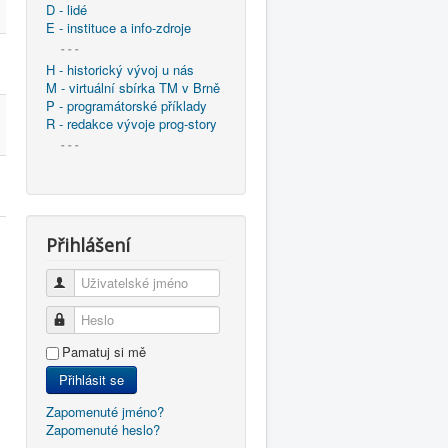
D - lidé
E - instituce a info-zdroje
- - -
H - historický vývoj u nás
M - virtuální sbírka TM v Brně
P - programátorské příklady
R - redakce vývoje prog-story
- - -
Přihlášení
Uživatelské jméno
Heslo
Pamatuj si mě
Přihlásit se
Zapomenuté jméno?
Zapomenuté heslo?