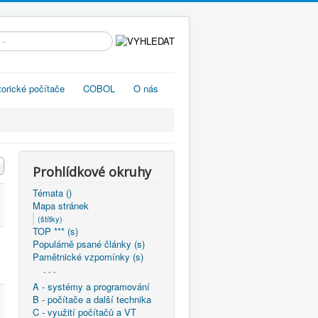
edávání...
torické počítače
COBOL
O nás
Prohlídkové okruhy
Témata ()
Mapa stránek
(štítky)
TOP *** (s)
Populárně psané články (s)
Pamětnické vzpomínky (s)
- - -
A - systémy a programování
B - počítače a další technika
C - využití počítačů a VT