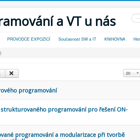
gramování a VT u nás
Vyhl
PRŮVODCE EXPOZICÍ
Současnost SW a IT
KNIHOVNA
His
)
Zobrazit
20
urového programování
e strukturovaného programování pro řešení ON-
ované programování a modularizace při tvorbě