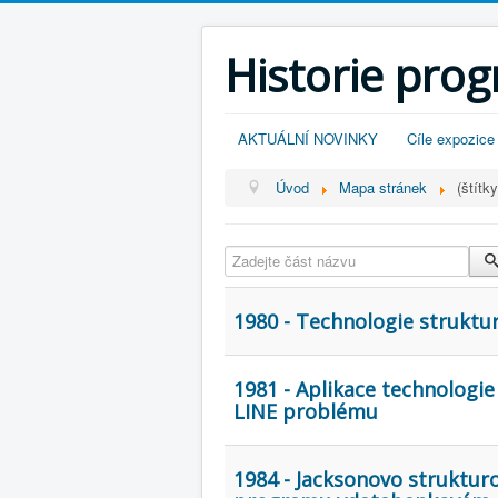
Historie pro
AKTUÁLNÍ NOVINKY
Cíle expozice
Úvod
Mapa stránek
(štítky
Zadejte část názvu
1980 - Technologie strukt
1981 - Aplikace technologi
LINE problému
1984 - Jacksonovo struktur