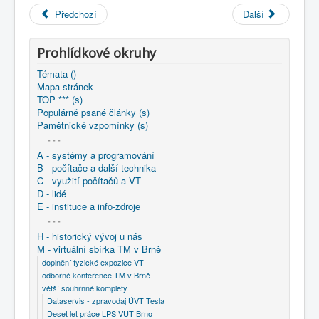
COBOL
Předchozí
Další
O nás
Prohlídkové okruhy
Úvod
M - virtuální sbírka TM v Brně
Témata ()
větší souhrnné komplety
Mapa stránek
Programování/Tsw Ostrava
1985-1994
TOP *** (s)
1987 - Programování Ostrava
Populárně psané články (s)
1987 - Základní techniky implementace v systému v JSD
Pamětnické vzpomínky (s)
- - -
A - systémy a programování
B - počítače a další technika
C - využití počítačů a VT
D - lidé
E - instituce a info-zdroje
- - -
H - historický vývoj u nás
M - virtuální sbírka TM v Brně
doplnění fyzické expozice VT
odborné konference TM v Brně
větší souhrnné komplety
Dataservis - zpravodaj ÚVT Tesla
Deset let práce LPS VUT Brno