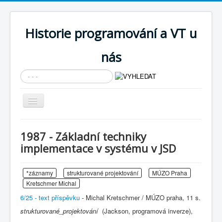
Historie programování a VT u
nás
Vyhledávání...
Přepnout
navigaci
AKTUÁLNÍ NOVINKY
1987 - Základní techniky
Cíle expozice
implementace v systému v JSD
PRŮVODCE EXPOZICÍ
*záznamy
strukturované projektování
MÚZO Praha
Současnost SW a IT
Kretschmer Michal
KNIHOVNA
6/25 - text příspěvku
- Michal Kretschmer / MÚZO praha, 11 s.
Historické počítače
strukturované_projektování
(Jackson, programová inverze),