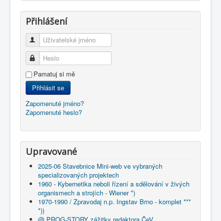
Přihlášení
Uživatelské jméno
Heslo
Pamatuj si mě
Přihlásit se
Zapomenuté jméno?
Zapomenuté heslo?
Upravované
2025-06 Stavebnice Mini-web ve vybraných
specializovaných projektech
1960 - Kybernetika neboli řízení a sdělování v živých
organismech a strojích - Wiener *)
1970-1990 / Zpravodaj n.p. Ingstav Brno - komplet ***
*))
@ PROG-STORY zážitky redaktora ČeV