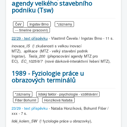
agendy velkého stavebního
podniku (Tsw)
ČeV
Ingstav Brno
*záznamy
--- timeline (pracovní)
22/29 - text příspěvku
- Vlastimil Čevela / Ingstav Brno - 11 s.
inovace_IS
(! zkušenosti s velkou inovací
MTZ),
aplikace
(MTZ - velký stavební podnik
Ingstav),
Tesla_200
(přepracování agendy MTZ pro
EC),
EC_1025/6/7
(nové dávkově-interaktivní řešení MTZ),
1989 - Fyziologie práce u
obrazových terminálů
*záznamy
lidský faktor - psychologie - vzdělávání
Fišer Bohumil
Honzíková Nataša
23/29 - text příspěvku
- Nataša Honzíková, Bohumil Fišer /
xxx - 7 s.
lidé_kolem_SW
(! fyziologie práce u obrazovky),