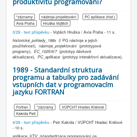
produktivitu programování?
*záznamy
nástroje projektování
PC aplikace (hist.)
Avia Praha
Hruška Vojtěch
3/29 - text příspěvku
- Vojtěch Hruška / Avia Praha - 11 s.
historické_pohledy_198x
(! PG nástroje a jejich
použitelnost),
nástroje_projektování
(prototypové
programy),
EC_1025/6/7
(prototyp dávkové
aktualizace),
PC_aplikace
(prototyp interaktivní aktualizace),
1989 - Standardní struktura
programu a tabulky pro zadávání
vstupních dat v programovacím
jazyku FORTRAN
Fortran
*záznamy
VÚPCHT Hradec Králové
Kakrda Petr
4/29 - text příspěvku
- Petr Kakrda / VÚPCHT Hradec Králové
- 10 s.
aplikace_VTV
(standardizace programování na