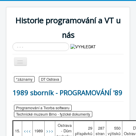
Historie programování a VT u
nás
Vyhledávání...
Přepnout
navigaci
AKTUÁLNÍ NOVINKY
*záznamy
DT Ostrava
Cíle expozice
1989 sborník - PROGRAMOVÁNÍ '89
PRŮVODCE EXPOZICÍ
Současnost SW a IT
Programování a Tvorba softwaru
Technické muzeum Brno - fyzické dokumenty
KNIHOVNA
Ostrava
29
287
550
D
Historické počítače
15.
<<<
1989
>>>
- Dům
příspěvků
stran
výtisků
Ostrav