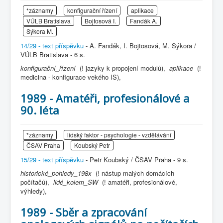
*záznamy
konfigurační řízení
aplikace
VÚLB Bratislava
Bojtosová I.
Fandák A.
Sýkora M.
14/29 - text příspěvku
- A. Fandák, I. Bojtosová, M. Sýkora /
VÚLB Bratislava - 6 s.
konfigurační_řízení
(! jazyky k propojení modulů),
aplikace
(!
medicina - konfigurace vekého IS),
1989 - Amatéři, profesionálové a
90. léta
*záznamy
lidský faktor - psychologie - vzdělávání
ČSAV Praha
Koubský Petr
15/29 - text příspěvku
- Petr Koubský / ČSAV Praha - 9 s.
historické_pohledy_198x
(! nástup malých domácích
počítačů),
lidé_kolem_SW
(! amatéři, profesionálové,
výhledy),
1989 - Sběr a zpracování