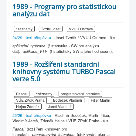
1989 - Programy pro statistickou
analýzu dat
*záznamy
Tvrdík Josef
VVUÚ Ostrava
24/29 - text příspěvku
- Josef Tvrdík / VVUÚ Ostrava - 9 s.
aplikační_typizace
(! statistika - SW pro analýzu
dat),
aplikace_VTV
(! statistický SW a jeho hodnocení),
1989 - Rozšíření standardní
knihovny systému TURBO Pascal
verze 5.0
Pascal
*záznamy
programování interakce
VÚE ZPoK Praha
Bodeček Vladimír
Fišer Martin
Hejna Zdeněk
Jareš Vladimír
25/29 - text příspěvku
- Vladimír Bodeček, Martin Fišer,
Vladimír Jareš, Zdeněk Hejna / VÚE ZPoK Praha - 6 s.
Pascal
(rozšíření knihoven pro
interakci),
programování_interakce
(překrývání oken a