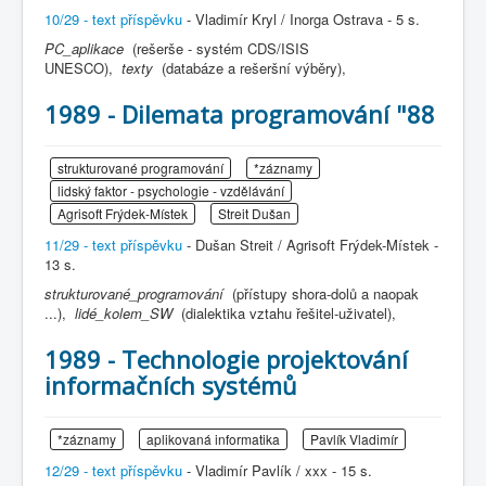
10/29 - text příspěvku
- Vladimír Kryl / Inorga Ostrava - 5 s.
PC_aplikace
(rešerše - systém CDS/ISIS
UNESCO),
texty
(databáze a rešeršní výběry),
1989 - Dilemata programování "88
strukturované programování
*záznamy
lidský faktor - psychologie - vzdělávání
Agrisoft Frýdek-Místek
Streit Dušan
11/29 - text příspěvku
- Dušan Streit / Agrisoft Frýdek-Místek -
13 s.
strukturované_programování
(přístupy shora-dolů a naopak
...),
lidé_kolem_SW
(dialektika vztahu řešitel-uživatel),
1989 - Technologie projektování
informačních systémů
*záznamy
aplikovaná informatika
Pavlík Vladimír
12/29 - text příspěvku
- Vladimír Pavlík / xxx - 15 s.