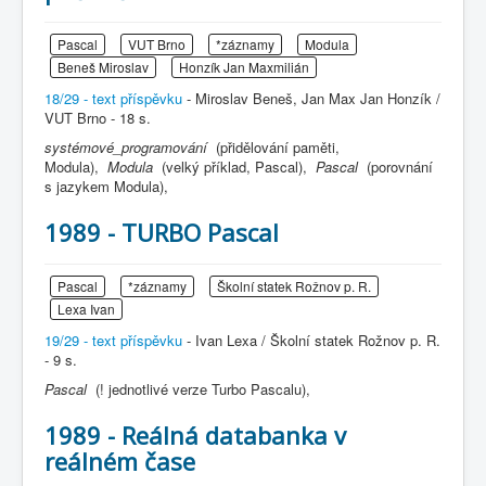
Pascal
VUT Brno
*záznamy
Modula
Beneš Miroslav
Honzík Jan Maxmilián
18/29 - text příspěvku
- Miroslav Beneš, Jan Max Jan Honzík /
VUT Brno - 18 s.
systémové_programování
(přidělování paměti,
Modula),
Modula
(velký příklad, Pascal),
Pascal
(porovnání
s jazykem Modula),
1989 - TURBO Pascal
Pascal
*záznamy
Školní statek Rožnov p. R.
Lexa Ivan
19/29 - text příspěvku
- Ivan Lexa / Školní statek Rožnov p. R.
- 9 s.
Pascal
(! jednotlivé verze Turbo Pascalu),
1989 - Reálná databanka v
reálném čase