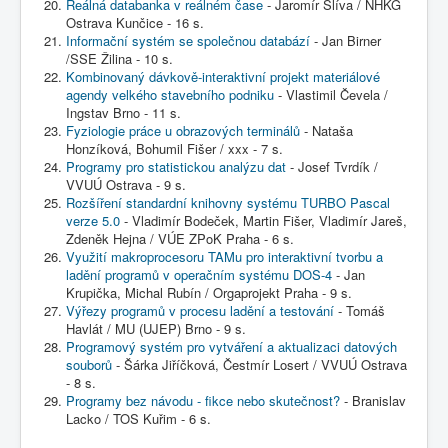
Reálná databanka v reálném čase
- Jaromír Slíva / NHKG
Ostrava Kunčice - 16 s.
Informační systém se společnou databází
- Jan Birner
/SSE Žilina - 10 s.
Kombinovaný dávkově-interaktivní projekt materiálové
agendy velkého stavebního podniku
- Vlastimil Čevela /
Ingstav Brno - 11 s.
Fyziologie práce u obrazových terminálů
- Nataša
Honzíková, Bohumil Fišer / xxx - 7 s.
Programy pro statistickou analýzu dat
- Josef Tvrdík /
VVUÚ Ostrava - 9 s.
Rozšíření standardní knihovny systému TURBO Pascal
verze 5.0
- Vladimír Bodeček, Martin Fišer, Vladimír Jareš,
Zdeněk Hejna / VÚE ZPoK Praha - 6 s.
Využití makroprocesoru TAMu pro interaktivní tvorbu a
ladění programů v operačním systému DOS-4
- Jan
Krupička, Michal Rubín / Orgaprojekt Praha - 9 s.
Výřezy programů v procesu ladění a testování
- Tomáš
Havlát / MU (UJEP) Brno - 9 s.
Programový systém pro vytváření a aktualizaci datových
souborů
- Šárka Jiříčková, Čestmír Losert / VVUÚ Ostrava
- 8 s.
Programy bez návodu - fikce nebo skutečnost?
- Branislav
Lacko / TOS Kuřim - 6 s.