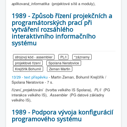
aplikovaná_informatika
(projektové sítě a moduly),
1989 - Způsob řízení projekčních a
programátorských prací při
vytváření rozsáhlého
interaktivního informačního
systému
strojový kód - assembler
PL/I
*záznamy
projektové řízení
Spolana Neratovice
Krejčiřík Bohumil
Zeman Martin
13/29 - text příspěvku
- Martin Zeman, Bohumil Krejčiřík /
Spolana Neratovice - 7 s.
řízení_projektování
(tvorba velkého IS Spolana),
PL/I
(PG
interakce velkého IS),
Assembler
(PG datové základny
velkého IS),
1989 - Podpora vývoja konfigurácií
programového systému