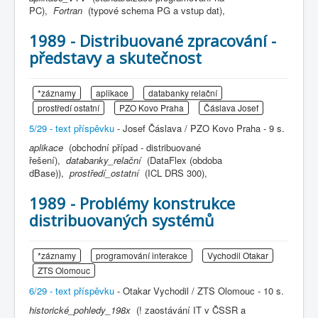
PC),
Fortran
(typové schema PG a vstup dat),
1989 - Distribuované zpracování -
představy a skutečnost
*záznamy
aplikace
databanky relační
prostředí ostatní
PZO Kovo Praha
Čáslava Josef
5/29 - text příspěvku
- Josef Čáslava / PZO Kovo Praha - 9 s.
aplikace
(obchodní případ - distribuované
řešení),
databanky_relační
(DataFlex (obdoba
dBase)),
prostředí_ostatní
(ICL DRS 300),
1989 - Problémy konstrukce
distribuovaných systémů
*záznamy
programování interakce
Vychodil Otakar
ZTS Olomouc
6/29 - text příspěvku
- Otakar Vychodil / ZTS Olomouc - 10 s.
historické_pohledy_198x
(! zaostávání IT v ČSSR a