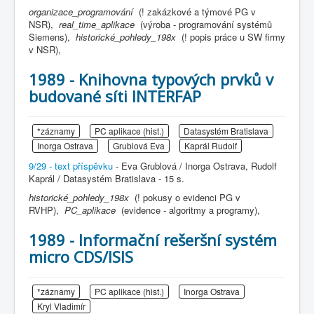
organizace_programování
(! zakázkové a týmové PG v
NSR),
real_time_aplikace
(výroba - programování systémů
Siemens),
historické_pohledy_198x
(! popis práce u SW firmy
v NSR),
1989 - Knihovna typových prvků v
budované síti INTERFAP
*záznamy
PC aplikace (hist.)
Datasystém Bratislava
Inorga Ostrava
Grublová Eva
Kaprál Rudolf
9/29 - text příspěvku
- Eva Grublová / Inorga Ostrava, Rudolf
Kaprál / Datasystém Bratislava - 15 s.
historické_pohledy_198x
(! pokusy o evidenci PG v
RVHP),
PC_aplikace
(evidence - algoritmy a programy),
1989 - Informační rešeršní systém
micro CDS/ISIS
*záznamy
PC aplikace (hist.)
Inorga Ostrava
Kryl Vladimír