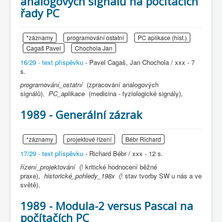
analogových signálů na počítačích
řady PC
*záznamy
programování ostatní
PC aplikace (hist.)
Cagaš Pavel
Chochola Jan
16/29 - text příspěvku
- Pavel Cagaš, Jan Chochola / xxx - 7
s.
programování_ostatní
(zpracování analogových
signálů),
PC_aplikace
(medicina - fyziologické signály),
1989 - Generální zázrak
*záznamy
projektové řízení
Bébr Richard
17/29 - text příspěvku
- Richard Bébr / xxx - 12 s.
řízení_projektování
(! kritické hodnocení běžné
praxe),
historické_pohledy_198x
(! stav tvorby SW u nás a ve
světě),
1989 - Modula-2 versus Pascal na
počítačích PC