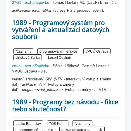
27/29 - text příspěvku
- Tomáš Havlát / MU (UJEP) Brno - 9 s.
aplikovaná_informatika
(výřezy PG v procesu ladění),
1989 - Programový systém pro
vytváření a aktualizaci datových
souborů
*záznamy
programování interakce
VVUÚ Ostrava
Jiříčková Šárka
Losert Čestmír
28/29 - text příspěvku
- Šárka Jiříčková, Čestmír Losert /
VVUÚ Ostrava - 8 s.
vlastní_standardní_SW
(VTV - interaktivní vstup a změny
dat),
aplikace_VTV
(vstup a změny
dat),
programování_interakce
(vstup a změny dat VTV),
1989 - Programy bez návodu - fikce
nebo skutečnost?
Lacko Branislav
TOS Kuřim
*záznamy
programování interakce
dokumentace a standardy