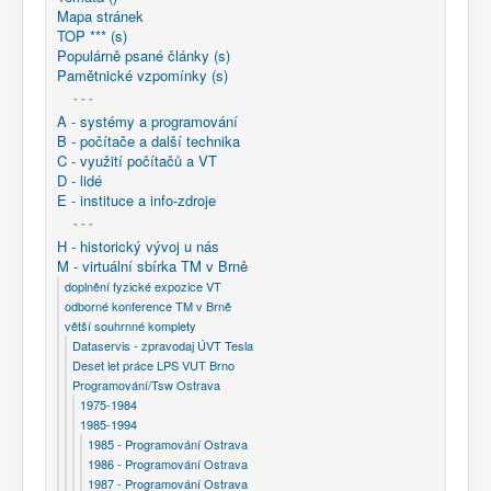
Mapa stránek
TOP *** (s)
Populárně psané články (s)
Pamětnické vzpomínky (s)
- - -
A - systémy a programování
B - počítače a další technika
C - využití počítačů a VT
D - lidé
E - instituce a info-zdroje
- - -
H - historický vývoj u nás
M - virtuální sbírka TM v Brně
doplnění fyzické expozice VT
odborné konference TM v Brně
větší souhrnné komplety
Dataservis - zpravodaj ÚVT Tesla
Deset let práce LPS VUT Brno
Programování/Tsw Ostrava
1975-1984
1985-1994
1985 - Programování Ostrava
1986 - Programování Ostrava
1987 - Programování Ostrava