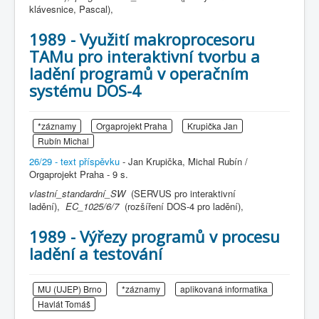
klávesnice, Pascal),
1989 - Využití makroprocesoru
TAMu pro interaktivní tvorbu a
ladění programů v operačním
systému DOS-4
*záznamy
Orgaprojekt Praha
Krupička Jan
Rubín Michal
26/29 - text příspěvku
- Jan Krupička, Michal Rubín /
Orgaprojekt Praha - 9 s.
vlastní_standardní_SW
(SERVUS pro interaktivní
ladění),
EC_1025/6/7
(rozšíření DOS-4 pro ladění),
1989 - Výřezy programů v procesu
ladění a testování
MU (UJEP) Brno
*záznamy
aplikovaná informatika
Havlát Tomáš