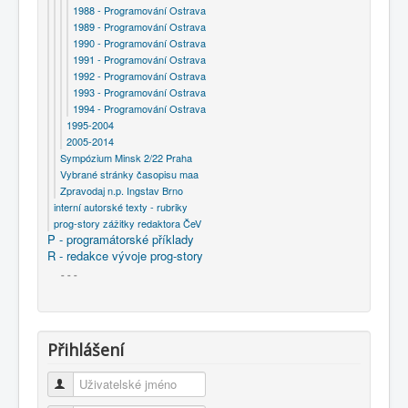
1988 - Programování Ostrava
1989 - Programování Ostrava
1990 - Programování Ostrava
1991 - Programování Ostrava
1992 - Programování Ostrava
1993 - Programování Ostrava
1994 - Programování Ostrava
1995-2004
2005-2014
Sympózium Minsk 2/22 Praha
Vybrané stránky časopisu maa
Zpravodaj n.p. Ingstav Brno
interní autorské texty - rubriky
prog-story zážitky redaktora ČeV
P - programátorské příklady
R - redakce vývoje prog-story
- - -
Přihlášení
Uživatelské jméno