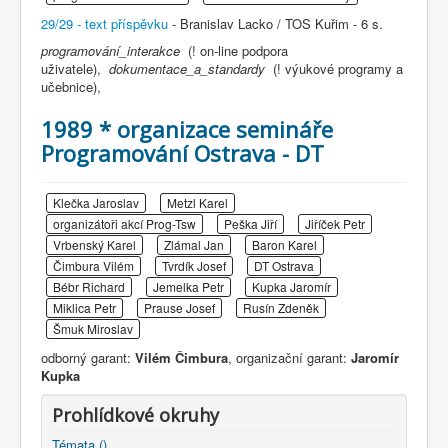
29/29 - text příspěvku
- Branislav Lacko / TOS Kuřim - 6 s.
programování_interakce
(! on-line podpora
uživatele),
dokumentace_a_standardy
(! výukové programy a
učebnice),
1989 * organizace semináře
Programování Ostrava - DT
Klečka Jaroslav
Metzl Karel
organizátoři akcí Prog-Tsw
Peška Jiří
Jiříček Petr
Vrbenský Karel
Zlámal Jan
Baron Karel
Čimbura Vilém
Tvrdík Josef
DT Ostrava
Bébr Richard
Jemelka Petr
Kupka Jaromír
Miklica Petr
Prause Josef
Rusín Zdeněk
Šmuk Miroslav
odborný garant:
Vilém Čimbura
, organizační garant:
Jaromír
Kupka
Prohlídkové okruhy
Témata ()