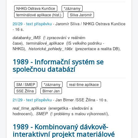
NHKG Ostrava Kunčice
*záznamy
terminálové aplikace (hist.)
Slíva Jaromír
20/29 - text příspěvku
- Jaromír Slíva / NHKG Ostrava Kunčice
- 16 s.
databanky_IMS
(! zpracování v reálném
čase),
terminálové_aplikace
(IS velkého podniku -
NHKG),
historické_pohledy_198x
(prezentace a realita DB),
1989 - Informační systém se
společnou databází
SM / SMEP
*záznamy
real-time aplikace
SSE Žilina
Birner Jan
21/29 - text příspěvku
- Jan Birner /SSE Žilina - 10 s.
real_time_aplikace
(energetika - sledování a
hodnocení),
SMEP
(! problémy s malou výkonností),
1989 - Kombinovaný dávkově-
interaktivní projekt materiálové