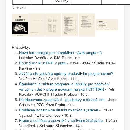
techniky
COBOL
5. 1989
O nás
Úvod
M - virtuální sbírka TM v Brně
větší souhrnné komplety
Programování/Tsw Ostrava
1985-1994
1989 - Programování Ostrava
Příspěvky:
Nová technologie pro interaktivní návrh programů
-
Ladislav Dvořák / VÚMS Praha - 8 s.
Použití struktur IT-TI v praxi
- Pavel Ježek / Státní statek
Karviná - 9 s.
Zvýší prototypové programy produktivitu programování?
-
Vojtěch Hruška / Avia Praha - 11 s.
Standardní struktura programu a tabulky pro zadávání
vstupních dat v programovacím jazyku FORTRAN
- Petr
Kakrda / VÚPCHT Hradec Králové - 10 s.
Distribuované zpracování - představy a skutečnost
- Josef
Čáslava / PZO Kovo Praha - 9 s.
Problémy konstrukce distribuovaných systémů
- Otakar
Vychodil / ZTS Olomouc - 10 s.
Práce a odměna pracovníků v software Slušovice
- Evžen
Varadínek / Software Slušovice - 14 s.