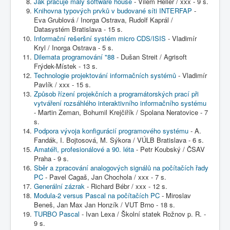
Jak pracuje malý software house
- Vilém Heller / xxx - 9 s.
Knihovna typových prvků v budované síti INTERFAP
-
Eva Grublová / Inorga Ostrava, Rudolf Kaprál /
Datasystém Bratislava - 15 s.
Informační rešeršní systém micro CDS/ISIS
- Vladimír
Kryl / Inorga Ostrava - 5 s.
Dilemata programování "88
- Dušan Streit / Agrisoft
Frýdek-Místek - 13 s.
Technologie projektování informačních systémů
- Vladimír
Pavlík / xxx - 15 s.
Způsob řízení projekčních a programátorských prací při
vytváření rozsáhlého interaktivního informačního systému
- Martin Zeman, Bohumil Krejčiřík / Spolana Neratovice - 7
s.
Podpora vývoja konfigurácií programového systému
- A.
Fandák, I. Bojtosová, M. Sýkora / VÚLB Bratislava - 6 s.
Amatéři, profesionálové a 90. léta
- Petr Koubský / ČSAV
Praha - 9 s.
Sběr a zpracování analogových signálů na počítačích řady
PC
- Pavel Cagaš, Jan Chochola / xxx - 7 s.
Generální zázrak
- Richard Bébr / xxx - 12 s.
Modula-2 versus Pascal na počítačích PC
- Miroslav
Beneš, Jan Max Jan Honzík / VUT Brno - 18 s.
TURBO Pascal
- Ivan Lexa / Školní statek Rožnov p. R. -
9 s.