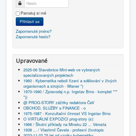
Heslo
Pamatuj si mě
Přihlásit se
Zapomenuté jméno?
Zapomenuté heslo?
Upravované
2025-06 Stavebnice Mini-web ve vybraných
specializovaných projektech
1960 - Kybernetika neboli řízení a sdělování v živých
organismech a strojích - Wiener *)
1970-1990 / Zpravodaj n.p. Ingstav Brno - komplet ***
*))
@ PROG-STORY zážitky redaktora ČeV
OBCHOD, SLUŽBY a FINANCE - o
1975-1987 - Konzultační činnost VS Ingstav Brno
O VIRTUÁLNÍ EXPOZICI prog-story (s):
1966 / Školní příklady na Minsku 22 ... Vérosta
1938 ... / Vlastimil Čevela - profesní životopis
2023-11-23 75 let od vzniku kybernetiky