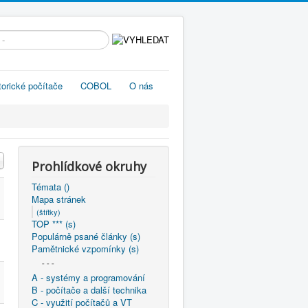
edávání...
torické počítače
COBOL
O nás
Prohlídkové okruhy
Témata ()
Mapa stránek
(štítky)
TOP *** (s)
Populárně psané články (s)
Pamětnické vzpomínky (s)
- - -
A - systémy a programování
B - počítače a další technika
C - využití počítačů a VT