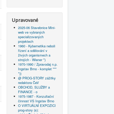
Upravované
2025-06 Stavebnice Mini-
web ve vybraných
specializovaných
projektech
1960 - Kybernetika neboli
řízení a sdělování v
živých organismech a
strojích - Wiener *)
1970-1990 / Zpravodaj n.p.
Ingstav Brno - komplet ***
*))
@ PROG-STORY zážitky
redaktora ČeV
OBCHOD, SLUŽBY a
FINANCE - o
1975-1987 - Konzultační
činnost VS Ingstav Brno
O VIRTUÁLNÍ EXPOZICI
prog-story (s):