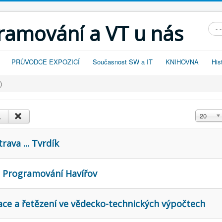
gramování a VT u nás
Vyhl
PRŮVODCE EXPOZICÍ
Současnost SW a IT
KNIHOVNA
His
)
Zobrazit
20
rava ... Tvrdík
e Programování Havířov
xace a řetězení ve vědecko-technických výpočtech