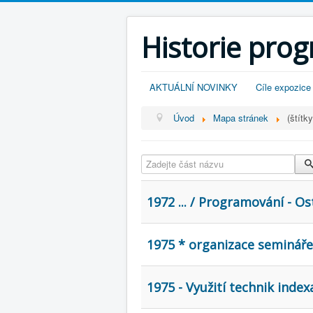
Historie pro
AKTUÁLNÍ NOVINKY
Cíle expozice
Úvod
Mapa stránek
(štítky
Zadejte část názvu
1972 ... / Programování - Ost
1975 * organizace seminář
1975 - Využití technik inde