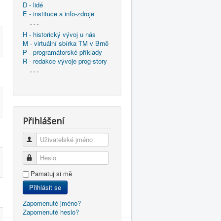
D - lidé
E - instituce a info-zdroje
- - -
H - historický vývoj u nás
M - virtuální sbírka TM v Brně
P - programátorské příklady
R - redakce vývoje prog-story
- - -
Přihlášení
Uživatelské jméno
Heslo
Pamatuj si mě
Přihlásit se
Zapomenuté jméno?
Zapomenuté heslo?