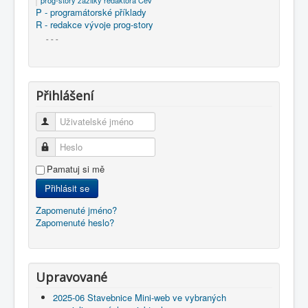
prog-story zážitky redaktora ČeV
P - programátorské příklady
R - redakce vývoje prog-story
- - -
Přihlášení
Uživatelské jméno
Heslo
Pamatuj si mě
Přihlásit se
Zapomenuté jméno?
Zapomenuté heslo?
Upravované
2025-06 Stavebnice Mini-web ve vybraných