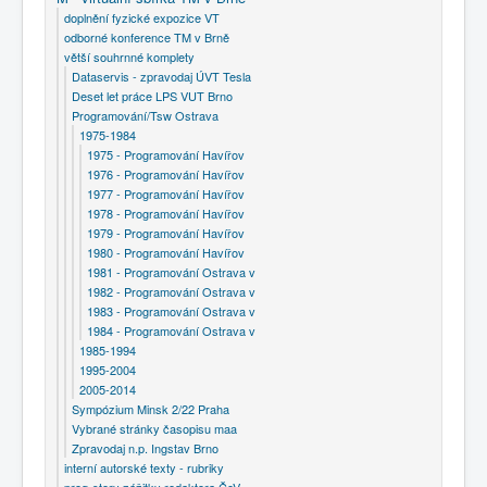
doplnění fyzické expozice VT
odborné konference TM v Brně
větší souhrnné komplety
Dataservis - zpravodaj ÚVT Tesla
Deset let práce LPS VUT Brno
Programování/Tsw Ostrava
1975-1984
1975 - Programování Havířov
1976 - Programování Havířov
1977 - Programování Havířov
1978 - Programování Havířov
1979 - Programování Havířov
1980 - Programování Havířov
1981 - Programování Ostrava v
1982 - Programování Ostrava v
1983 - Programování Ostrava v
1984 - Programování Ostrava v
1985-1994
1995-2004
2005-2014
Sympózium Minsk 2/22 Praha
Vybrané stránky časopisu maa
Zpravodaj n.p. Ingstav Brno
interní autorské texty - rubriky