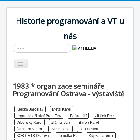
Historie programování a VT u
nás
Vyhledávání...
Přepnout
navigaci
AKTUÁLNÍ NOVINKY
1983 * organizace semináře
Cíle expozice
Programování Ostrava - výstaviště
PRŮVODCE EXPOZICÍ
Klečka Jaroslav
Metzl Karel
Současnost SW a IT
organizátoři akcí Prog-Tsw
Peška Jiří
Jiříček Petr
KNIHOVNA
Vrbenský Karel
Zlámal Jan
Baron Karel
Čimbura Vilém
Tvrdík Josef
DT Ostrava
Historické počítače
KOS ČVTS Ostrava
Jemelka Petr
Kupka Jaromír