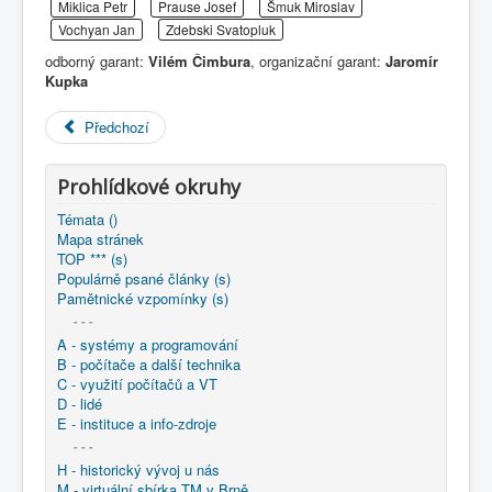
Miklica Petr
Prause Josef
Šmuk Miroslav
COBOL
Vochyan Jan
Zdebski Svatopluk
O nás
odborný garant:
Vilém Čimbura
, organizační garant:
Jaromír
Kupka
Úvod
M - virtuální sbírka TM v Brně
větší souhrnné komplety
Předchozí
Programování/Tsw Ostrava
1975-1984
1983 - Programování Ostrava v
1983 * organizace semináře Programování Ostrava -
Prohlídkové okruhy
výstaviště
Témata ()
Mapa stránek
TOP *** (s)
Populárně psané články (s)
Pamětnické vzpomínky (s)
- - -
A - systémy a programování
B - počítače a další technika
C - využití počítačů a VT
D - lidé
E - instituce a info-zdroje
- - -
H - historický vývoj u nás
M - virtuální sbírka TM v Brně