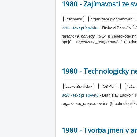
1980 - Zajímavosti ze 
*záznamy
organizace programování
7/16 - text příspěvku
- Richard Bébr / VÚ S
historické_pohledy_198x
(! vědeckotechn
spojů),
organizace_programování
(! uži
1980 - Technologicky 
Lacko Branislav
TOS Kuřim
*záz
8/26 - text příspěvku
- Branislav Lacko / T
organizace_programování
(! technologic
1980 - Tvorba jmen v a