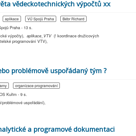
světa vědeckotechnických výpočtů xx
aplikace
VÚ Spojů Praha
Bébr Richard
pojů Praha - 13 s.
ické výpočty),
aplikace_VTV
(! koordinace družicových
vatelské programování VTV),
nebo problémově uspořádaný tým ?
namy
organizace programování
OS Kuřim - 9 s.
ké/problémové uspořádání),
nalytické a programové dokumentaci