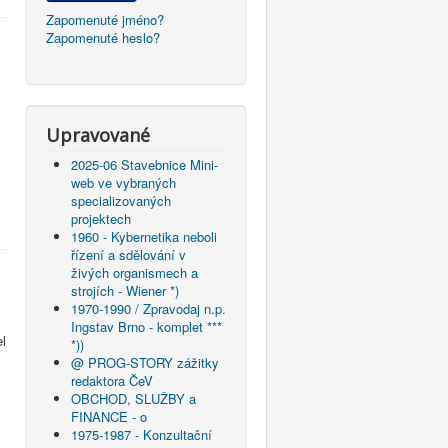
Zapomenuté jméno?
Zapomenuté heslo?
Upravované
2025-06 Stavebnice Mini-
web ve vybraných
specializovaných
projektech
1960 - Kybernetika neboli
řízení a sdělování v
živých organismech a
strojích - Wiener *)
1970-1990 / Zpravodaj n.p.
Ingstav Brno - komplet ***
l
*))
@ PROG-STORY zážitky
redaktora ČeV
OBCHOD, SLUŽBY a
FINANCE - o
1975-1987 - Konzultační