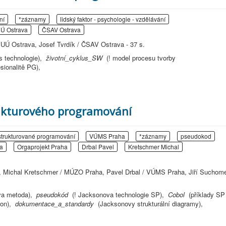
ní
*záznamy
lidský faktor - psychologie - vzdělávání
Ú Ostrava
ČSAV Ostrava
UÚ Ostrava, Josef Tvrdík / ČSAV Ostrava - 37 s.
is technologie),
životní_cyklus_SW
(! model procesu tvorby
esionalitě PG),
rukturového programování
strukturované programování
VÚMS Praha
*záznamy
pseudokod
a
Orgaprojekt Praha
Drbal Pavel
Kretschmer Michal
, Michal Kretschmer / MÚZO Praha, Pavel Drbal / VÚMS Praha, Jiří Suchome
va metoda),
pseudokód
(! Jacksonova technologie SP),
Cobol
(příklady SP
son),
dokumentace_a_standardy
(Jacksonovy strukturální diagramy),