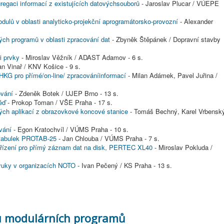
regaci informací z existujících datovýchsouborů
- Jaroslav Plucar / VÚEPE
dulů v oblasti analyticko-projekční aprogramátorsko-provozní
- Alexander
ch programů v oblasti zpracování dat
- Zbyněk Štěpánek / Dopravní stavby
i prvky
- Miroslav Věžník / ADAST Adamov - 6 s.
an Vinař / KNV Košice - 9 s.
NHKG pro přímé/on-line/ zpracováníinformací
- Milan Adámek, Pavel Juřina /
ování
- Zdeněk Botek / UJEP Brno - 13 s.
ěď
- Prokop Toman / VŠE Praha - 17 s.
ch aplikací z obrazovkové koncové stanice
- Tomáš Bechný, Karel Vrbensk
vání
- Egon Kratochvíl / VÚMS Praha - 10 s.
 tabulek PROTAB-25
- Jan Chlouba / VÚMS Praha - 7 s.
ařízení pro přímý záznam dat na disk, PERTEC XL40
- Miroslav Pokluda /
ýuky v organizacích NOTO
- Ivan Pečený / KS Praha - 13 s.
u modulárních programů