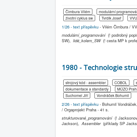
Čimbura Vilém
modulární programová
životní cyklus sw
Tvrdík Josef
VVU
1/26 - text příspěvku
- Vilém Čimbura / VV
modulární_programování
(! podrobný pop
SW),
lidé_kolem_SW
(! cesta MP k prof
1980 - Technologie st
strojový kód - assembler
COBOL
dokumentace a standardy
MÚZO Prah
Suchomel Jiří
Vondráček Bohumil
2/26 - text příspěvku
- Bohumil Vondráček
/ Orgaprojekt Praha - 41 s.
strukturované_programování
(! Jacksono
Jackson),
Assembler
(příklady SP Jack