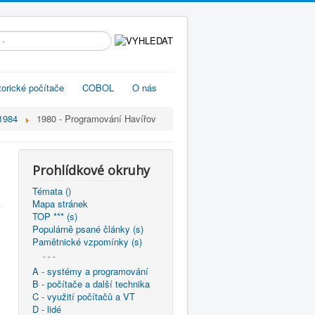
edávání...
torické počítače
COBOL
O nás
-1984
1980 - Programování Havířov
Prohlídkové okruhy
Témata ()
Mapa stránek
TOP *** (s)
Populárně psané články (s)
Pamětnické vzpomínky (s)
- - -
A - systémy a programování
B - počítače a další technika
C - využití počítačů a VT
D - lidé