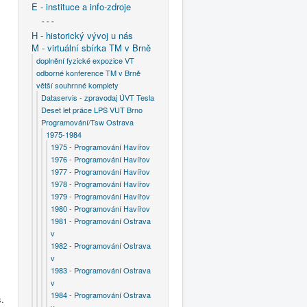
E - instituce a info-zdroje
- - -
H - historický vývoj u nás
M - virtuální sbírka TM v Brně
doplnění fyzické expozice VT
odborné konference TM v Brně
větší souhrnné komplety
Dataservis - zpravodaj ÚVT Tesla
Deset let práce LPS VUT Brno
Programování/Tsw Ostrava
1975-1984
1975 - Programování Havířov
1976 - Programování Havířov
1977 - Programování Havířov
1978 - Programování Havířov
1979 - Programování Havířov
1980 - Programování Havířov
1981 - Programování Ostrava
v
1982 - Programování Ostrava
v
1983 - Programování Ostrava
v
1984 - Programování Ostrava
s.