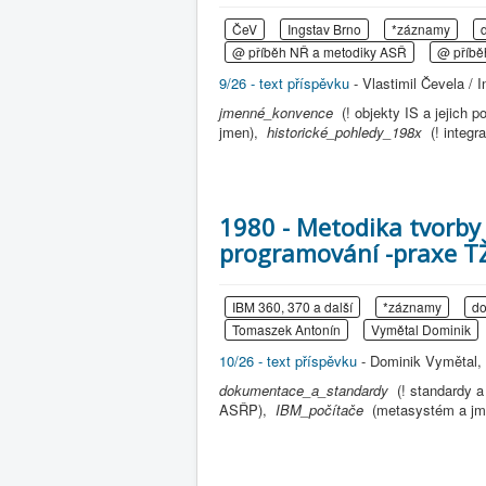
ČeV
Ingstav Brno
*záznamy
@ příběh NŘ a metodiky ASŘ
@ příb
9/26 - text příspěvku
- Vlastimil Čevela / I
jmenné_konvence
(! objekty IS a jejich
jmen),
historické_pohledy_198x
(! integ
1980 - Metodika tvorby
programování -praxe T
IBM 360, 370 a další
*záznamy
do
Tomaszek Antonín
Vymětal Dominik
10/26 - text příspěvku
- Dominik Vymětal, 
dokumentace_a_standardy
(! standardy 
ASŘP),
IBM_počítače
(metasystém a j