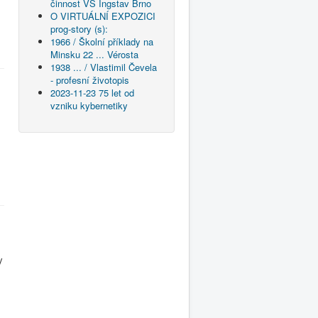
činnost VS Ingstav Brno
O VIRTUÁLNÍ EXPOZICI
prog-story (s):
1966 / Školní příklady na
Minsku 22 ... Vérosta
1938 ... / Vlastimil Čevela
- profesní životopis
2023-11-23 75 let od
vzniku kybernetiky
y