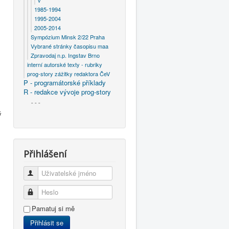
v
1985-1994
1995-2004
2005-2014
Sympózium Minsk 2/22 Praha
Vybrané stránky časopisu maa
Zpravodaj n.p. Ingstav Brno
interní autorské texty - rubriky
prog-story zážitky redaktora ČeV
P - programátorské příklady
R - redakce vývoje prog-story
- - -
ý
Přihlášení
Uživatelské jméno
Heslo
Pamatuj si mě
Přihlásit se