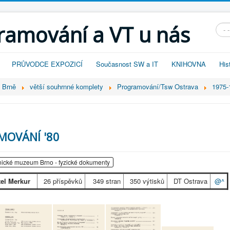
gramování a VT u nás
Vyhl
PRŮVODCE EXPOZICÍ
Současnost SW a IT
KNIHOVNA
His
v Brně
větší souhrnné komplety
Programování/Tsw Ostrava
1975
MOVÁNÍ '80
ické muzeum Brno - fyzické dokumenty
tel Merkur
26 příspěvků
349 stran
350 výtisků
DT Ostrava
@^