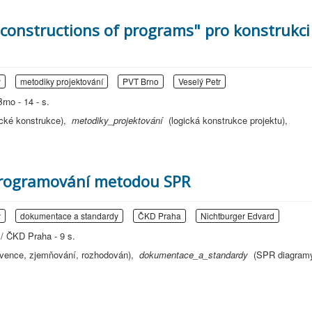
 constructions of programs" pro konstrukci
y
metodiky projektování
PVT Brno
Veselý Petr
rno - 14 - s.
ické konstrukce),
metodiky_projektování
(logická konstrukce projektu),
programování metodou SPR
y
dokumentace a standardy
ČKD Praha
Nichtburger Edvard
/ ČKD Praha - 9 s.
kvence, zjemňování, rozhodován),
dokumentace_a_standardy
(SPR diagram