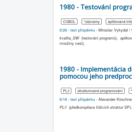
1980 - Testování prog
COBOL
*záznamy
aplikovaná inf
5/26 - text příspěvku
- Miroslav Vykydal /
kvalita_SW
(testování programů),
apliko
množiny cest),
1980 - Implementácia do
pomocou jeho predproc
PL/I
strukturované programování
6/16 - text příspěvku
- Alexander Kirschner
PL/I
(předkompilace řídících struktur SP