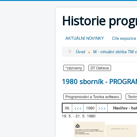
Historie pro
AKTUÁLNÍ NOVINKY
Cíle expozice
Úvod
M - virtuální sbírka TM 
*záznamy
DT Ostrava
1980 sborník - PROGRA
Programování a Tvorba softwaru
Techn
06.
<<<
1980
>>>
Havířov - ho
19. 5. - 21. 5. 1980