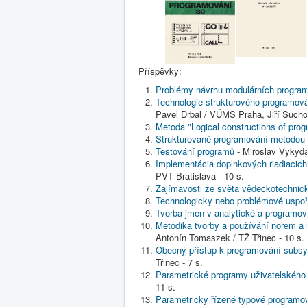
Příspěvky:
Problémy návrhu modulárních progra
Technologie strukturového programov
Pavel Drbal / VÚMS Praha, Jiří Sucho
Metoda "Logical constructions of prog
Strukturované programování metodo
Testování programů
- Miroslav Vykyda
Implementácia doplnkových riadiacich
PVT Bratislava - 10 s.
Zajímavosti ze světa vědeckotechnic
Technologicky nebo problémově uspo
Tvorba jmen v analytické a programo
Metodika tvorby a používání norem a
Antonín Tomaszek / TŽ Třinec - 10 s.
Obecný přístup k programování subs
Třinec - 7 s.
Parametrické programy uživatelského
11 s.
Parametricky řízené typové programo