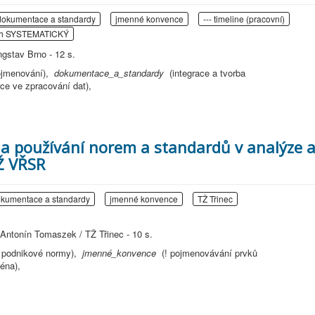
dokumentace a standardy
jmenné konvence
--- timeline (pracovní)
ěh SYSTEMATICKÝ
ngstav Brno - 12 s.
 pojmenování),
dokumentace_a_standardy
(integrace a tvorba
race ve zpracování dat),
 a používání norem a standardů v analýze 
Ž VŘSR
kumentace a standardy
jmenné konvence
TŽ Třinec
Antonín Tomaszek / TŽ Třinec - 10 s.
a podnikové normy),
jmenné_konvence
(! pojmenovávání prvků
ména),