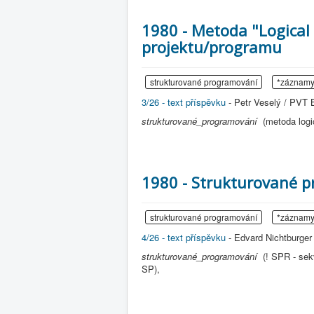
1980 - Metoda "Logical
projektu/programu
strukturované programování
*záznam
3/26 - text příspěvku
- Petr Veselý / PVT B
strukturované_programování
(metoda log
1980 - Strukturované 
strukturované programování
*záznam
4/26 - text příspěvku
- Edvard Nichtburger 
strukturované_programování
(! SPR - se
SP),