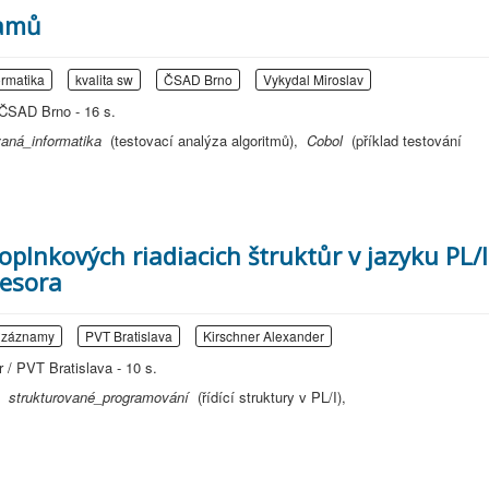
ramů
ormatika
kvalita sw
ČSAD Brno
Vykydal Miroslav
 ČSAD Brno - 16 s.
vaná_informatika
(testovací analýza algoritmů),
Cobol
(příklad testování
plnkových riadiacich štruktůr v jazyku PL/I
esora
*záznamy
PVT Bratislava
Kirschner Alexander
 / PVT Bratislava - 10 s.
),
strukturované_programování
(řídící struktury v PL/I),