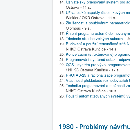
Uživatelsky orienovaný systém pro ag
Ostrava - 11 s.
Uživatelské aspekty číselníkových mo
Winkler / OKD Ostrava - 11 s.
Zkušenosti s používáním parametrický
Olomouc - 9 s.
Řízení programu externě definovaným
Triedenie stredne velkých suborov
- J
Budování a použití terminálové sítě 
NHKG Ostrava Kunčice - 14 s.
Konverzační (strukturované) program
Programování systémů dotaz - odpov
QCS - systém pro vývoj programovaný
/ NHKG Ostrava Kunčice - 17 s.
PROTAB-25 a racionalizace programo
Vlastnosti překladače rozhodovacích
Technika programování a možnosti z
NHKG Ostrava Kunčice - 10 s.
Použití automatizovaných systémů v
1980 - Problémy návrh