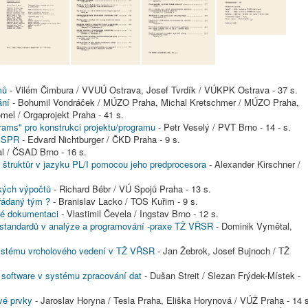
mů
- Vilém Čimbura / VVUÚ Ostrava, Josef Tvrdík / VÚKPK Ostrava - 37 s.
ání
- Bohumil Vondráček / MÚZO Praha, Michal Kretschmer / MÚZO Praha,
mel / Orgaprojekt Praha - 41 s.
rams" pro konstrukci projektu/programu
- Petr Veselý / PVT Brno - 14 - s.
u SPR
- Edvard Nichtburger / ČKD Praha - 9 s.
l / ČSAD Brno - 16 s.
 štruktůr v jazyku PL/I pomocou jeho predprocesora
- Alexander Kirschner /
kých výpočtů
- Richard Bébr / VÚ Spojů Praha - 13 s.
řádaný tým ?
- Branislav Lacko / TOS Kuřim - 9 s.
vé dokumentaci
- Vlastimil Čevela / Ingstav Brno - 12 s.
 standardů v analýze a programování -praxe TŽ VŘSR
- Dominik Vymětal,
ystému vrcholového vedení v TŽ VŘSR
- Jan Žebrok, Josef Bujnoch / TŽ
 software v systému zpracování dat
- Dušan Streit / Slezan Frýdek-Místek -
vé prvky
- Jaroslav Horyna / Tesla Praha, Eliška Horynová / VÚŽ Praha - 14 