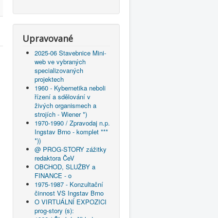
Upravované
2025-06 Stavebnice Mini-
web ve vybraných
specializovaných
projektech
1960 - Kybernetika neboli
řízení a sdělování v
živých organismech a
strojích - Wiener *)
1970-1990 / Zpravodaj n.p.
Ingstav Brno - komplet ***
*))
@ PROG-STORY zážitky
redaktora ČeV
OBCHOD, SLUŽBY a
FINANCE - o
1975-1987 - Konzultační
činnost VS Ingstav Brno
O VIRTUÁLNÍ EXPOZICI
prog-story (s):