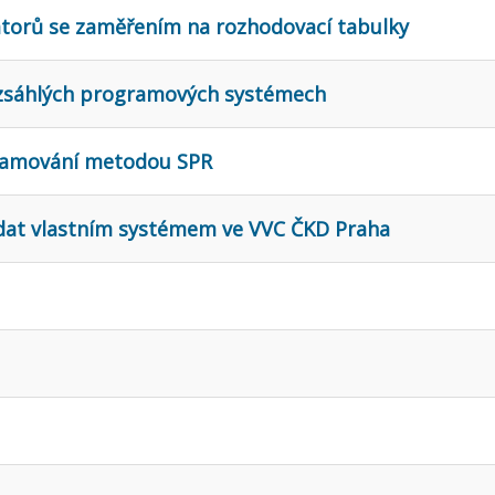
átorů se zaměřením na rozhodovací tabulky
ozsáhlých programových systémech
gramování metodou SPR
 dat vlastním systémem ve VVC ČKD Praha