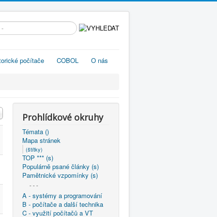
edávání...
torické počítače
COBOL
O nás
Prohlídkové okruhy
Témata ()
Mapa stránek
(štítky)
TOP *** (s)
Populárně psané články (s)
Pamětnické vzpomínky (s)
- - -
A - systémy a programování
B - počítače a další technika
C - využití počítačů a VT