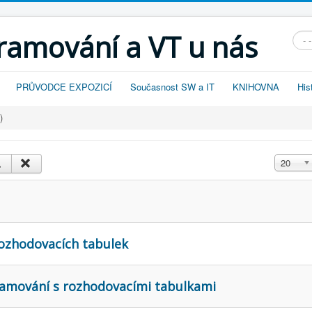
gramování a VT u nás
Vyhl
PRŮVODCE EXPOZICÍ
Současnost SW a IT
KNIHOVNA
His
)
Zobrazit
20
rozhodovacích tabulek
ramování s rozhodovacími tabulkami