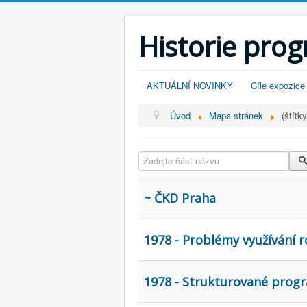
Historie pro
AKTUÁLNÍ NOVINKY
Cíle expozice
Úvod
Mapa stránek
(štítky
Zadejte část názvu
~ ČKD Praha
1978 - Problémy využívání 
1978 - Strukturované prog