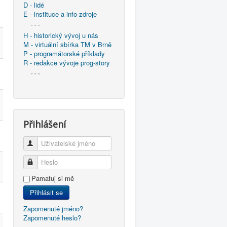
D - lidé
E - instituce a info-zdroje
- - -
H - historický vývoj u nás
M - virtuální sbírka TM v Brně
P - programátorské příklady
R - redakce vývoje prog-story
- - -
Přihlášení
Uživatelské jméno
Heslo
Pamatuj si mě
Přihlásit se
Zapomenuté jméno?
Zapomenuté heslo?