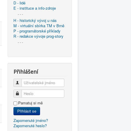
D - lidé
E - instituce a info-zdroje
- - -
H - historický vývoj u nás
M - virtuální sbírka TM v Brně
P - programátorské příklady
R - redakce vývoje prog-story
- - -
Přihlášení
Uživatelské jméno
Heslo
Pamatuj si mě
Přihlásit se
Zapomenuté jméno?
Zapomenuté heslo?