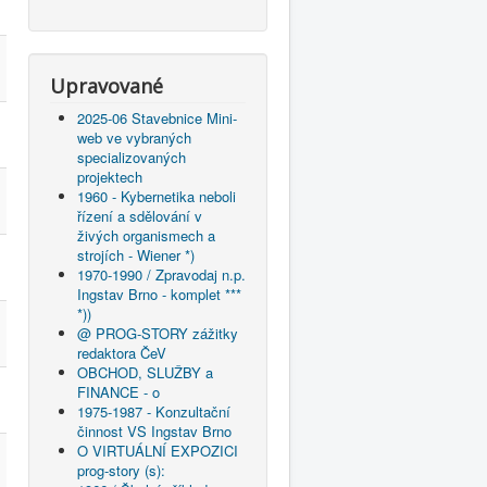
Upravované
2025-06 Stavebnice Mini-
web ve vybraných
specializovaných
projektech
1960 - Kybernetika neboli
řízení a sdělování v
živých organismech a
strojích - Wiener *)
1970-1990 / Zpravodaj n.p.
Ingstav Brno - komplet ***
*))
@ PROG-STORY zážitky
redaktora ČeV
OBCHOD, SLUŽBY a
FINANCE - o
1975-1987 - Konzultační
činnost VS Ingstav Brno
O VIRTUÁLNÍ EXPOZICI
prog-story (s):