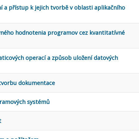
í a přístup k jejich tvorbě v oblasti aplikačního
ívného hodnotenia programov cez kvantitatívné
ticových operací a způsob uložení datových
o tvorbu dokumentace
gramových systémů
t