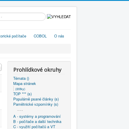
edávání...
torické počítače
COBOL
O nás
Prohlídkové okruhy
Témata ()
Mapa stránek
(štítky)
TOP *** (s)
Populárně psané články (s)
Pamětnické vzpomínky (s)
- - -
A - systémy a programování
B - počítače a další technika
C - využití počítačů a VT