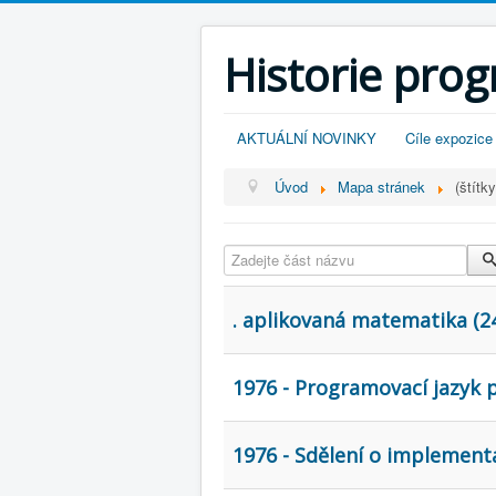
Historie pro
AKTUÁLNÍ NOVINKY
Cíle expozice
Úvod
Mapa stránek
(štítky
Zadejte část názvu
. aplikovaná matematika (2
1976 - Programovací jazyk 
1976 - Sdělení o implemen