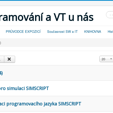
gramování a VT u nás
Vyhl
PRŮVODCE EXPOZICÍ
Současnost SW a IT
KNIHOVNA
His
)
Zobrazit
20
4)
pro simulaci SIMSCRIPT
taci programovacího jazyka SIMSCRIPT