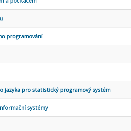
em a počítačem
mu
ého programování
ho jazyka pro statistický programový systém
informační systémy