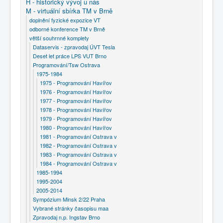
H - historický vývoj u nás
M - virtuální sbírka TM v Brně
doplnění fyzické expozice VT
odborné konference TM v Brně
větší souhrnné komplety
Dataservis - zpravodaj ÚVT Tesla
Deset let práce LPS VUT Brno
Programování/Tsw Ostrava
1975-1984
1975 - Programování Havířov
1976 - Programování Havířov
1977 - Programování Havířov
1978 - Programování Havířov
1979 - Programování Havířov
1980 - Programování Havířov
1981 - Programování Ostrava v
1982 - Programování Ostrava v
1983 - Programování Ostrava v
1984 - Programování Ostrava v
1985-1994
1995-2004
2005-2014
Sympózium Minsk 2/22 Praha
Vybrané stránky časopisu maa
Zpravodaj n.p. Ingstav Brno