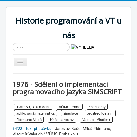
Historie programování a VT u
nás
Vyhledávání...
Přepnout
navigaci
AKTUÁLNÍ NOVINKY
1976 - Sdělení o implementaci
Cíle expozice
programovacího jazyka SIMSCRIPT
PRŮVODCE EXPOZICÍ
IBM 360, 370 a další
VÚMS Praha
*záznamy
Současnost SW a IT
aplikovaná matematika
simulace
prostředí ostatní
KNIHOVNA
Fidrmunc Miloš
Kaše Jaroslav
Valouch Vladimír
14/23 - text příspěvku
- Jaroslav Kaše, Miloš Fidrmunc,
Historické počítače
Vladimír Valouch / VÚMS Praha - 2 s.