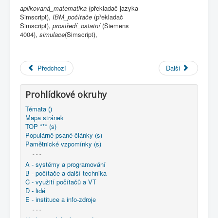
COBOL
aplikovaná_matematika
(překladač jazyka
Simscript),
IBM_počítače
(překladač
O nás
Simscript),
prostředí_ostatní
(Siemens
4004),
simulace
(Simscript),
Úvod
M - virtuální sbírka TM v Brně
větší souhrnné komplety
Programování/Tsw Ostrava
1975-1984
Předchozí
Další
1976 - Programování Havířov
1976 - Sdělení o implementaci programovacího jazyka
SIMSCRIPT
Prohlídkové okruhy
Témata ()
Mapa stránek
TOP *** (s)
Populárně psané články (s)
Pamětnické vzpomínky (s)
- - -
A - systémy a programování
B - počítače a další technika
C - využití počítačů a VT
D - lidé
E - instituce a info-zdroje
- - -