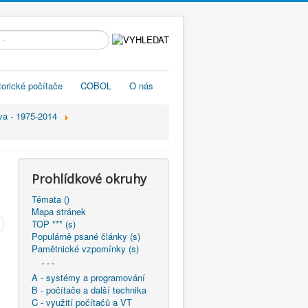
edávání...
torické počítače
COBOL
O nás
va - 1975-2014
Prohlídkové okruhy
Témata ()
Mapa stránek
TOP *** (s)
Populárně psané články (s)
Pamětnické vzpomínky (s)
- - -
A - systémy a programování
B - počítače a další technika
C - využití počítačů a VT