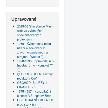
Upravované
2025-06 Stavebnice Mini-
web ve vybraných
specializovaných
projektech
1960 - Kybernetika neboli
řízení a sdělování v
živých organismech a
strojích - Wiener *)
1970-1990 / Zpravodaj n.p.
Ingstav Brno - komplet ***
*))
@ PROG-STORY zážitky
redaktora ČeV
OBCHOD, SLUŽBY a
FINANCE - o
1975-1987 - Konzultační
činnost VS Ingstav Brno
O VIRTUÁLNÍ EXPOZICI
prog-story (s):