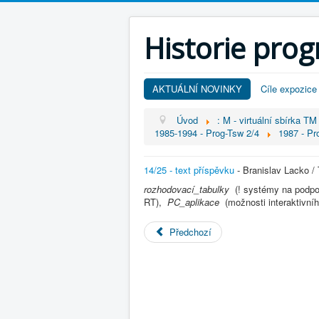
Historie pro
AKTUÁLNÍ NOVINKY
Cíle expozice
Úvod
: M - virtuální sbírka TM
1985-1994 - Prog-Tsw 2/4
1987 - Pr
14/25 - text příspěvku
- Branislav Lacko /
rozhodovací_tabulky
(! systémy na podp
RT),
PC_aplikace
(možnosti interaktivní
Předchozí