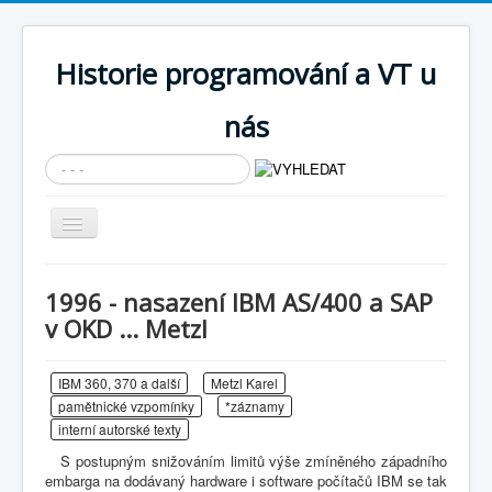
Historie programování a VT u
nás
Vyhledávání...
Přepnout
navigaci
AKTUÁLNÍ NOVINKY
1996 - nasazení IBM AS/400 a SAP
Cíle expozice
v OKD ... Metzl
PRŮVODCE EXPOZICÍ
IBM 360, 370 a další
Metzl Karel
Současnost SW a IT
pamětnické vzpomínky
*záznamy
KNIHOVNA
interní autorské texty
S postupným snižováním limitů výše zmíněného západního
Historické počítače
embarga na dodávaný hardware i software počítačů IBM se tak