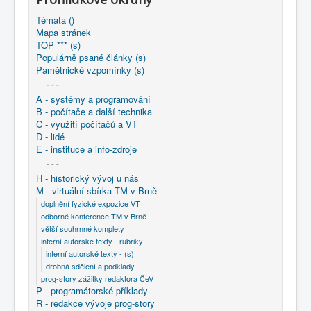
Témata ()
Mapa stránek
TOP *** (s)
Populárně psané články (s)
Pamětnické vzpomínky (s)
- - -
A - systémy a programování
B - počítače a další technika
C - využití počítačů a VT
D - lidé
E - instituce a info-zdroje
- - -
H - historický vývoj u nás
M - virtuální sbírka TM v Brně
doplnění fyzické expozice VT
odborné konference TM v Brně
větší souhrnné komplety
interní autorské texty - rubriky
interní autorské texty - (s)
drobná sdělení a podklady
prog-story zážitky redaktora ČeV
P - programátorské příklady
R - redakce vývoje prog-story