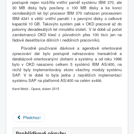
postupně nejen rozšířila vnitřní paměť systému IBM 370, ale
COBOL
30 MB disky byly posíleny o 100 MB disky a ke konci
O nás
osmdesátých let byl procesor IBM 370 nahrazen procesorem
IBM 4341 s větší vnitřní pamětí i s pevnými disky o celkové
kapacitě 10 GB. Takovýto systém pak v OKD pracoval až do
Úvod
M - virtuální sbírka TM v Brně
poloviny devadesátých let minulého století. V té době už počet
interní autorské texty - rubriky
zaměstnanců OKD klesl z původních přes 100 tisíc jen na
~ OKD Ostrava : Mechanizace a automatizace
řádově desetitisíce důlních i nedůlních pracovníků.
zpracování dat 1929-1996
1996 - nasazení IBM AS/400 a SAP v OKD ... Metzl
Původně používané dávkové a agendově orientované
zpracování dat bylo postupně nahrazováno transakčně a
databázově orientovanými úlohami a systémy a od roku 1996
bylo v OKD nasazeno celkem 5 systémů IBM AS/400, na
nichž byly implementovány skoro všechny moduly systému
SAP. V té době to byla jedna z největších implementací
systému SAP na platformě AS/400 na celém světě.
Karel Metzl - Opava, duben 2015
Předchozí
Prohlídkové okruhy