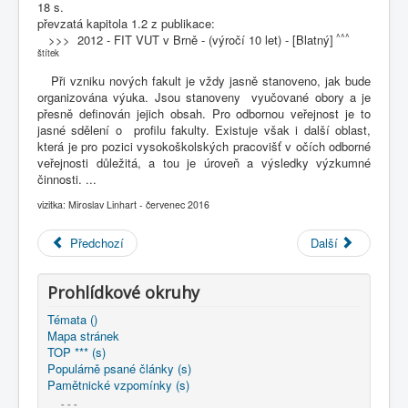
18 s.
COBOL
převzatá kapitola 1.2 z publikace:
O nás
^^^
>>> 2012 - FIT VUT v Brně - (výročí 10 let) - [Blatný]
štítek
Úvod
M - virtuální sbírka TM v Brně
Při vzniku nových fakult je vždy jasně stanoveno, jak bude
interní autorské texty - rubriky
organizována výuka. Jsou stanoveny vyučované obory a je
~ VUT Brno: Prehistorie FIT 1956-2002
přesně definován jejich obsah. Pro odbornou veřejnost je to
1961 ... / Prehistorie FIT VUT - Výzkum
jasné sdělení o profilu fakulty. Existuje však i další oblast,
která je pro pozici vysokoškolských pracovišť v očích odborné
veřejnosti důležitá, a tou je úroveň a výsledky výzkumné
činnosti. ...
vizitka: Miroslav Linhart - červenec 2016
Předchozí
Další
Prohlídkové okruhy
Témata ()
Mapa stránek
TOP *** (s)
Populárně psané články (s)
Pamětnické vzpomínky (s)
- - -