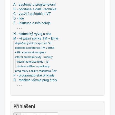
A - systémy a programování
B - počítače a další technika
C - využití počítačů a VT
D - lidé
E - instituce a info-zdroje
- - -
H - historický vývoj u nás
M - virtuální sbírka TM v Brně
doplnění fyzické expozice VT
odborné konference TM v Brně
větší souhrnné komplety
interní autorské texty - rubriky
interní autorské texty - (s)
drobná sdělení a podklady
prog-story zážitky redaktora ČeV
P - programátorské příklady
R - redakce vývoje prog-story
- - -
Přihlášení