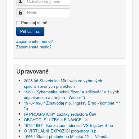
Uživatelské jméno
Heslo
Pamatuj si mě
Přihlásit se
Zapomenuté jméno?
Zapomenuté heslo?
Upravované
2025-06 Stavebnice Mini-web ve vybraných
specializovaných projektech
1960 - Kybernetika neboli řízení a sdělování v živých
organismech a strojích - Wiener *)
1970-1990 / Zpravodaj n.p. Ingstav Brno - komplet ***
*))
@ PROG-STORY zážitky redaktora ČeV
OBCHOD, SLUŽBY a FINANCE - o
1975-1987 - Konzultační činnost VS Ingstav Brno
O VIRTUÁLNÍ EXPOZICI prog-story (s):
1966 / Školní příklady na Minsku 22 ... Vérosta