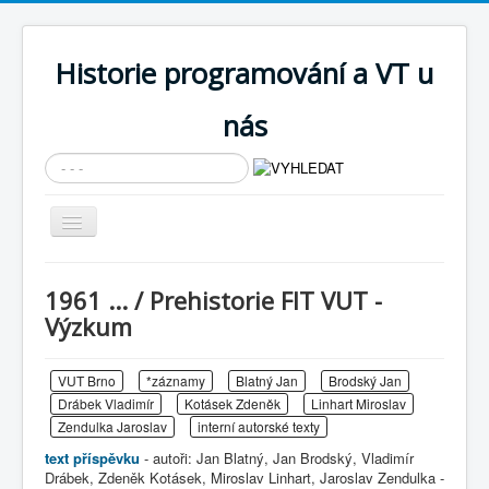
Historie programování a VT u
nás
Vyhledávání...
Přepnout
navigaci
AKTUÁLNÍ NOVINKY
1961 ... / Prehistorie FIT VUT -
Cíle expozice
Výzkum
PRŮVODCE EXPOZICÍ
VUT Brno
*záznamy
Blatný Jan
Brodský Jan
Současnost SW a IT
Drábek Vladimír
Kotásek Zdeněk
Linhart Miroslav
KNIHOVNA
Zendulka Jaroslav
interní autorské texty
text příspěvku
- autoři: Jan Blatný, Jan Brodský, Vladimír
Historické počítače
Drábek, Zdeněk Kotásek, Miroslav Linhart, Jaroslav Zendulka -