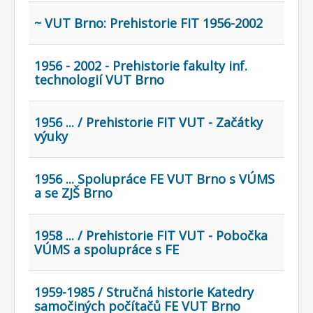
COBOL
~ VUT Brno: Prehistorie FIT 1956-2002
O nás
Úvod
Mapa stránek
(štítky)
1956 - 2002 - Prehistorie fakulty inf.
technologií VUT Brno
1956 ... / Prehistorie FIT VUT - Začátky
výuky
1956 ... Spolupráce FE VUT Brno s VÚMS
a se ZJŠ Brno
1958 ... / Prehistorie FIT VUT - Pobočka
VÚMS a spolupráce s FE
1959-1985 / Stručná historie Katedry
samočiných počítačů FE VUT Brno