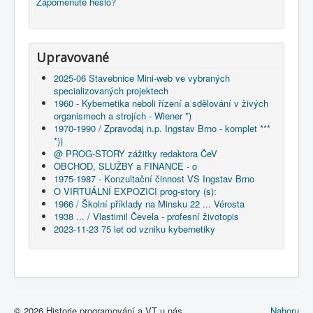
Zapomenuté heslo?
Upravované
2025-06 Stavebnice Mini-web ve vybraných
specializovaných projektech
1960 - Kybernetika neboli řízení a sdělování v živých
organismech a strojích - Wiener *)
1970-1990 / Zpravodaj n.p. Ingstav Brno - komplet ***
*))
@ PROG-STORY zážitky redaktora ČeV
OBCHOD, SLUŽBY a FINANCE - o
1975-1987 - Konzultační činnost VS Ingstav Brno
O VIRTUÁLNÍ EXPOZICI prog-story (s):
1966 / Školní příklady na Minsku 22 ... Vérosta
1938 ... / Vlastimil Čevela - profesní životopis
2023-11-23 75 let od vzniku kybernetiky
© 2026 Historie programování a VT u nás
Nahoru