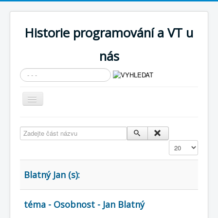
Historie programování a VT u
nás
Vyhledávání...
Přepnout
navigaci
AKTUÁLNÍ NOVINKY
Zadejte část názvu
Cíle expozice
Zobrazit
PRŮVODCE EXPOZICÍ
Současnost SW a IT
Blatný Jan (s):
KNIHOVNA
téma - Osobnost - Jan Blatný
Historické počítače