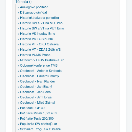
Témata ()
COBOL
> Analogové počítače
O nás
> DŠ zpracování dat
> Historické akce a periodika
> Historie SW a VT na MU Brno
Úvod
Témata ()
> Osobnost - Jan Blatný
> Historie SW a VT na VUT Brno
> Historie VS Ingstav Brno
> Historie VS TOS Kuřim
> Historie VT - OKD Ostrava
> Historie VT - ŽĎAS Žďár n/S
> Historie VÚMS Praha
> Múzeum VT SAV Bratislava .er
> Odborné konference TMB
> Osobnost - Antonín Svoboda
> Osobnost - Eduard Smutný
> Osobnost - Ivan Plander
> Osobnost - Jan Blatný
> Osobnost - Jan Sokol
> Osobnost - Jiří Hořejš
> Osobnost - Miloš Zlámal
> Počítače LGP 30
> Počítače Minsk 1, 22 a 32
> Počítače Tesla 200/300
> Popularita SW nástrojů .er
> Semináře Prog/Tsw Ostrava