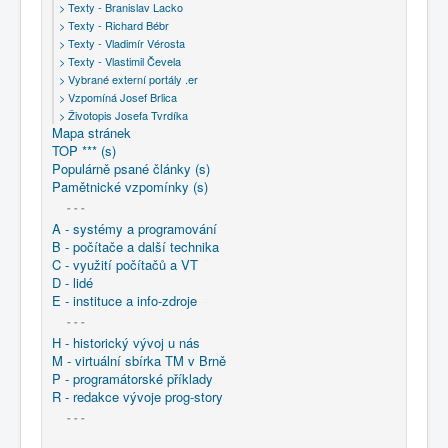
> Texty - Branislav Lacko
> Texty - Richard Bébr
> Texty - Vladimír Vérosta
> Texty - Vlastimil Čevela
> Vybrané externí portály .er
> Vzpomíná Josef Brlica
> Životopis Josefa Tvrdíka
Mapa stránek
TOP *** (s)
Populárně psané články (s)
Pamětnické vzpomínky (s)
- - -
A - systémy a programování
B - počítače a další technika
C - využití počítačů a VT
D - lidé
E - instituce a info-zdroje
- - -
H - historický vývoj u nás
M - virtuální sbírka TM v Brně
P - programátorské příklady
R - redakce vývoje prog-story
- - -