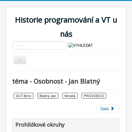
Historie programování a VT u
nás
Vyhledávání...
Přepnout
navigaci
AKTUÁLNÍ NOVINKY
téma - Osobnost - Jan Blatný
Cíle expozice
PRŮVODCE EXPOZICÍ
VUT Brno
Blatný Jan
témata
PRŮVODCE
Současnost SW a IT
Další
KNIHOVNA
Prohlídkové okruhy
Historické počítače