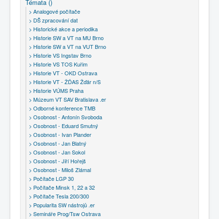
Témata ()
COBOL
> Analogové počítače
O nás
> DŠ zpracování dat
> Historické akce a periodika
> Historie SW a VT na MU Brno
Úvod
Témata ()
> Texty - Vlastimil Čevela
> Historie SW a VT na VUT Brno
> Historie VS Ingstav Brno
> Historie VS TOS Kuřim
> Historie VT - OKD Ostrava
> Historie VT - ŽĎAS Žďár n/S
> Historie VÚMS Praha
> Múzeum VT SAV Bratislava .er
> Odborné konference TMB
> Osobnost - Antonín Svoboda
> Osobnost - Eduard Smutný
> Osobnost - Ivan Plander
> Osobnost - Jan Blatný
> Osobnost - Jan Sokol
> Osobnost - Jiří Hořejš
> Osobnost - Miloš Zlámal
> Počítače LGP 30
> Počítače Minsk 1, 22 a 32
> Počítače Tesla 200/300
> Popularita SW nástrojů .er
> Semináře Prog/Tsw Ostrava