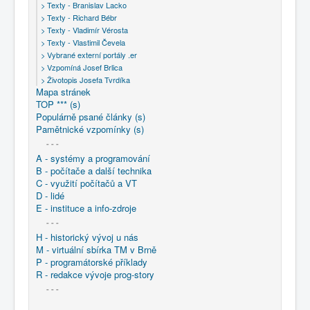
> Texty - Branislav Lacko
> Texty - Richard Bébr
> Texty - Vladimír Vérosta
> Texty - Vlastimil Čevela
> Vybrané externí portály .er
> Vzpomíná Josef Brlica
> Životopis Josefa Tvrdíka
Mapa stránek
TOP *** (s)
Populárně psané články (s)
Pamětnické vzpomínky (s)
- - -
A - systémy a programování
B - počítače a další technika
C - využití počítačů a VT
D - lidé
E - instituce a info-zdroje
- - -
H - historický vývoj u nás
M - virtuální sbírka TM v Brně
P - programátorské příklady
R - redakce vývoje prog-story
- - -