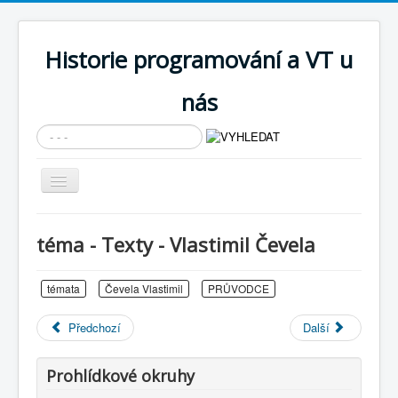
Historie programování a VT u
nás
Vyhledávání...
Přepnout
navigaci
AKTUÁLNÍ NOVINKY
téma - Texty - Vlastimil Čevela
Cíle expozice
PRŮVODCE EXPOZICÍ
témata
Čevela Vlastimil
PRŮVODCE
Současnost SW a IT
Předchozí
Další
KNIHOVNA
Prohlídkové okruhy
Historické počítače