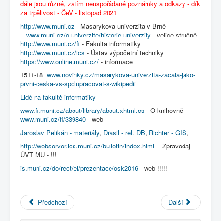
dále jsou různé, zatím neuspořádané poznámky a odkazy - dík
COBOL
za trpělivost - ČeV - listopad 2021
O nás
http://www.muni.cz
- Masarykova univerzita v Brně
www.muni.cz/o-univerzite/historie-univerzity
- velice stručně
Úvod
Témata ()
http://www.muni.cz/fi
- Fakulta informatiky
> Historie SW a VT na MU Brno
http://www.muni.cz/ics
- Ústav výpočetní techniky
https://www.online.muni.cz/
- informace
1511-18
www.novinky.cz/masarykova-univerzita-zacala-jako-
prvni-ceska-vs-spolupracovat-s-wikipedii
Lidé na fakultě informatiky
www.fi.muni.cz/about/library/about.xhtml.cs
- O knihovně
www.muni.cz/fi/339840
- web
Jaroslav Pelikán - materiály
,
Drasil - rel. DB
,
Richter - GIS
,
http://webserver.ics.muni.cz/bulletin/index.html
- Zpravodaj
ÚVT MU - !!!
is.muni.cz/do/rect/el/prezentace/osk2016
- web !!!!!
Předchozí
Další