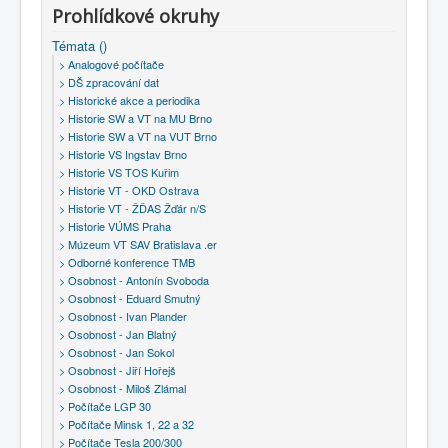
Prohlídkové okruhy
Témata ()
> Analogové počítače
> DŠ zpracování dat
> Historické akce a periodika
> Historie SW a VT na MU Brno
> Historie SW a VT na VUT Brno
> Historie VS Ingstav Brno
> Historie VS TOS Kuřim
> Historie VT - OKD Ostrava
> Historie VT - ŽĎAS Žďár n/S
> Historie VÚMS Praha
> Múzeum VT SAV Bratislava .er
> Odborné konference TMB
> Osobnost - Antonín Svoboda
> Osobnost - Eduard Smutný
> Osobnost - Ivan Plander
> Osobnost - Jan Blatný
> Osobnost - Jan Sokol
> Osobnost - Jiří Hořejš
> Osobnost - Miloš Zlámal
> Počítače LGP 30
> Počítače Minsk 1, 22 a 32
> Počítače Tesla 200/300