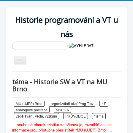
Historie programování a VT u
nás
Vyhledávání...
Přepnout
navigaci
AKTUÁLNÍ NOVINKY
téma - Historie SW a VT na MU
Cíle expozice
Brno
PRŮVODCE EXPOZICÍ
MU (UJEP) Brno
organizátoři akcí Prog-Tsw
* E
Současnost SW a IT
analogové počítače
MSP 2A
KNIHOVNA
vzdělávání, věda, výzkum
PRŮVODCE
*téma
... souhrnná charakteristika se připravuje, rozsáhlé on-line
Historické počítače
informace jsou přístupné přes štítek "MU (UJEP) Brno" ...