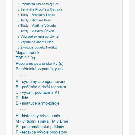
> Popularita SW nástrojů .er
> Semináře Prog/Tsw Ostrava
> Texty - Branislav Lacko
> Texty - Richard Bébr
> Texty - Vladimír Vérosta
> Texty - Vlastimil Čevela
> Vybrané externí portály .er
> Vzpomíná Josef Brlica
> Životopis Josefa Tvrdíka
Mapa stránek
TOP *** (s)
Populárně psané články (s)
Pamětnické vzpomínky (s)
- - -
A - systémy a programování
B - počítače a další technika
C - využití počítačů a VT
D - lidé
E - instituce a info-zdroje
- - -
H - historický vývoj u nás
M - virtuální sbírka TM v Brně
P - programátorské příklady
R - redakce vývoje prog-story