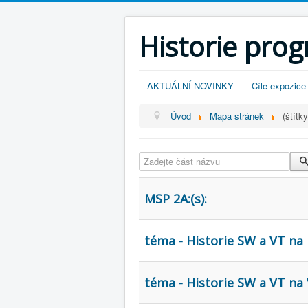
Historie pro
AKTUÁLNÍ NOVINKY
Cíle expozice
Úvod
Mapa stránek
(štítky
Zadejte část názvu
MSP 2A:(s):
téma - Historie SW a VT n
téma - Historie SW a VT na