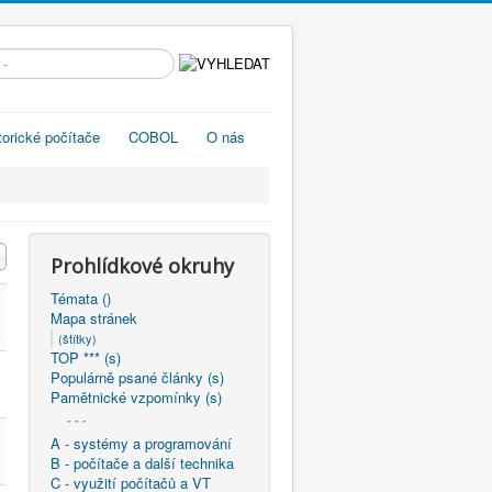
edávání...
torické počítače
COBOL
O nás
Prohlídkové okruhy
Témata ()
Mapa stránek
(štítky)
TOP *** (s)
Populárně psané články (s)
Pamětnické vzpomínky (s)
- - -
A - systémy a programování
B - počítače a další technika
C - využití počítačů a VT