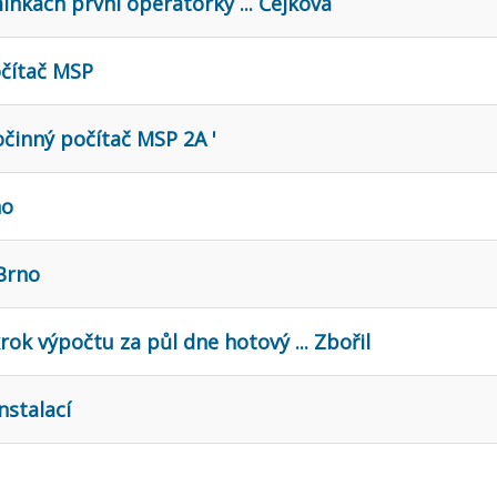
nkách první operátorky ... Čejková
očítač MSP
činný počítač MSP 2A '
no
 Brno
krok výpočtu za půl dne hotový ... Zbořil
nstalací