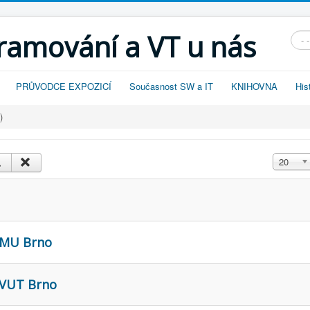
gramování a VT u nás
Vyhl
PRŮVODCE EXPOZICÍ
Současnost SW a IT
KNIHOVNA
His
)
Zobrazit
20
a MU Brno
 VUT Brno