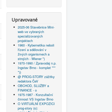
Upravované
2025-06 Stavebnice Mini-
web ve vybraných
specializovaných
projektech
1960 - Kybernetika neboli
řízení a sdělování v
živých organismech a
strojích - Wiener *)
1970-1990 / Zpravodaj n.p.
Ingstav Brno - komplet ***
*))
@ PROG-STORY zážitky
redaktora ČeV
OBCHOD, SLUŽBY a
FINANCE - o
1975-1987 - Konzultační
činnost VS Ingstav Brno
O VIRTUÁLNÍ EXPOZICI
prog-story (s):