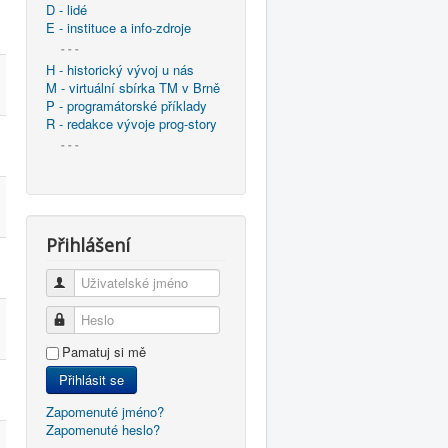
D - lidé
E - instituce a info-zdroje
- - -
H - historický vývoj u nás
M - virtuální sbírka TM v Brně
P - programátorské příklady
R - redakce vývoje prog-story
- - -
Přihlášení
Uživatelské jméno
Heslo
Pamatuj si mě
Přihlásit se
Zapomenuté jméno?
Zapomenuté heslo?