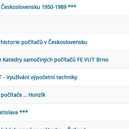
v Československu 1950-1989 ***
z historie počítačů v Československu
ie Katedry samočiných počítačů FE VUT Brno
UT - Využívání výpočetní techniky
počítače ... Honzík
atislava ***