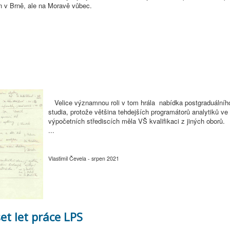
n v Brně, ale na Moravě vůbec.
Velice významnou roli v tom hrála nabídka postgraduálníh
studia, protože většina tehdejších programátorů analytiků ve
výpočetních střediscích měla VŠ kvalifikaci z jiných oborů.
...
Vlastimil Čevela - srpen 2021
et let práce LPS