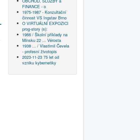
OBCHOD, SLUŽBY a
FINANCE - o
1975-1987 - Konzultační
činnost VS Ingstav Brno
-
O VIRTUÁLNÍ EXPOZICI
prog-story (s):
1966 / Školní příklady na
Minsku 22 ... Vérosta
1938 ... / Vlastimil Čevela
- profesní životopis
2023-11-23 75 let od
vzniku kybernetiky