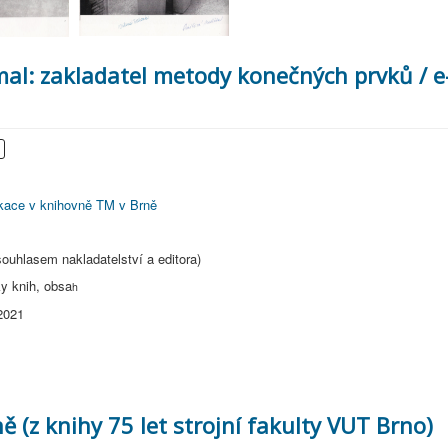
mal: zakladatel metody konečných prvků / e
ikace v knihovně TM v Brně
souhlasem nakladatelství a editora)
y knih, obsa
h
2021
ě (z knihy 75 let strojní fakulty VUT Brno)