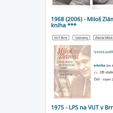
1968 (2006) - Miloš Zlá
kniha ***
VUT Brno
*záznamy
Zlámal Miloš
fyzická publ
e-kniha
(se 
<< DB obálk
ČeV - srpen 
1975 - LPS na VUT v Brn