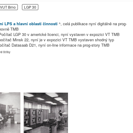
VUT Brno
LGP 30
í LPS a hlavní oblasti činnosti
^, celá publikace nyní digitálně na prog-
ihovně TMB
očítač LGP 30 v americké licenci, nyní vystaven v expozici VT TMB
počítač Minsk 22, nyní je v expozici VT TMB vystaven shodný typ
očítač Datasaab D21, nyní on-line informace na prog-story TMB
né štítky