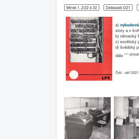
Minsk 1, 2/22 a 32
Datasaab D21
a)
vybudován
story a v kn
b) německý P
c) sovětský 
d) švédský p
^^^ přísluš
dále
ČeV - září 2021