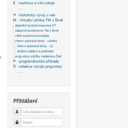
E - instituce a info-zdroje
- - -
H - historický vývoj u nás
M - virtuální sbírka TM v Brně
doplnění fyzické expozice VT
odborné konference TM v Brně
větší souhrnné komplety
interní autorské texty - rubriky
interní autorské texty - (s)
drobná sdělení a podklady
prog-story zážitky redaktora ČeV
o
P - programátorské příklady
R - redakce vývoje prog-story
- - -
Přihlášení
Uživatelské jméno
Heslo