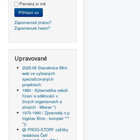
Pamatuj si mě
Přihlásit se
Zapomenuté jméno?
Zapomenuté heslo?
Upravované
2025-06 Stavebnice Mini-
web ve vybraných
specializovaných
projektech
1960 - Kybernetika neboli
řízení a sdělování v
živých organismech a
strojích - Wiener *)
1970-1990 / Zpravodaj n.p.
Ingstav Brno - komplet ***
*))
@ PROG-STORY zážitky
redaktora ČeV