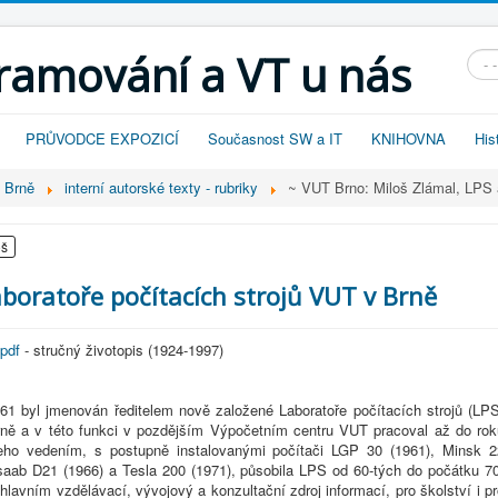
gramování a VT u nás
Vyhl
PRŮVODCE EXPOZICÍ
Současnost SW a IT
KNIHOVNA
His
v Brně
interní autorské texty - rubriky
~ VUT Brno: Miloš Zlámal, LPS
oš
Laboratoře počítacích strojů VUT v Brně
pdf
- stručný životopis (1924-1997)
961 byl jmenován ředitelem nově založené Laboratoře počítacích strojů (LPS
ně a v této funkci v pozdějším Výpočetním centru VUT pracoval až do rok
eho vedením, s postupně instalovanými počítači LGP 30 (1961), Minsk 2
saab D21 (1966) a Tesla 200 (1971), působila LPS od 60-tých do počátku 70
 hlavním vzdělávací, vývojový a konzultační zdroj informací, pro školství i p