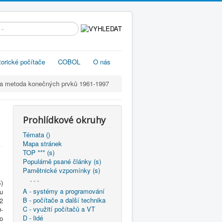
edávání...
torické počítače
COBOL
O nás
 a metoda konečných prvků 1961-1997
Prohlídkové okruhy
Témata ()
Mapa stránek
TOP *** (s)
Populárně psané články (s)
Pamětnické vzpomínky (s)
- - -
)
A - systémy a programování
u
B - počítače a další technika
2
C - využití počítačů a VT
-
D - lidé
ro