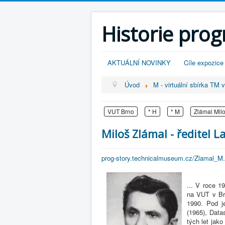
Historie pro
AKTUÁLNÍ NOVINKY
Cíle expozice
Úvod
M - virtuální sbírka TM 
VUT Brno
* H
* M
Zlámal Mil
Miloš Zlámal - ředitel 
prog-story.technicalmuseum.cz/Zlamal_M.
... V roce 1
na VUT v Br
1990. Pod j
(1965), Data
tých let jako