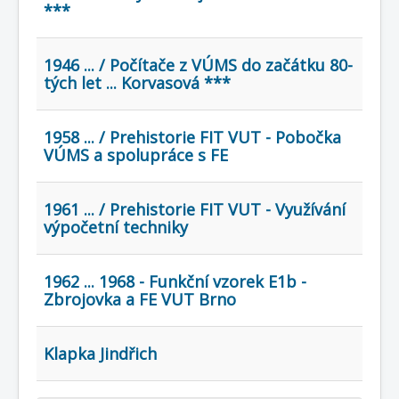
COBOL
***
O nás
1946 ... / Počítače z VÚMS do začátku 80-
Úvod
Mapa stránek
(štítky)
tých let ... Korvasová ***
1958 ... / Prehistorie FIT VUT - Pobočka
VÚMS a spolupráce s FE
1961 ... / Prehistorie FIT VUT - Využívání
výpočetní techniky
1962 ... 1968 - Funkční vzorek E1b -
Zbrojovka a FE VUT Brno
Klapka Jindřich