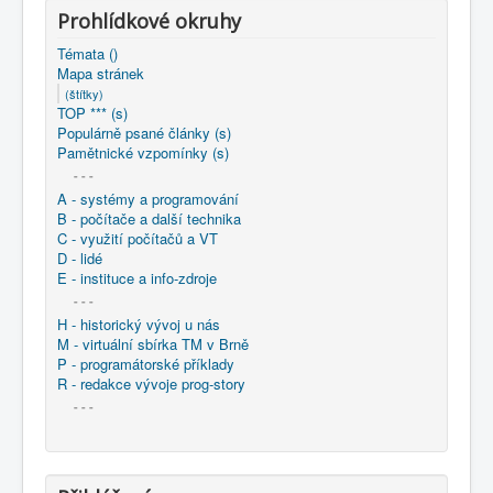
Prohlídkové okruhy
Témata ()
Mapa stránek
(štítky)
TOP *** (s)
Populárně psané články (s)
Pamětnické vzpomínky (s)
- - -
A - systémy a programování
B - počítače a další technika
C - využití počítačů a VT
D - lidé
E - instituce a info-zdroje
- - -
H - historický vývoj u nás
M - virtuální sbírka TM v Brně
P - programátorské příklady
R - redakce vývoje prog-story
- - -