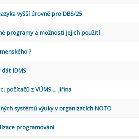
jazyka vyšší úrovně pro DBS/25
né programy a možnosti jejich použití
omenského ?
y dát IDMS
i počítačů z VÚMS ... Jiřina
vaných systémů výuky v organizacích NOTO
alizace programování