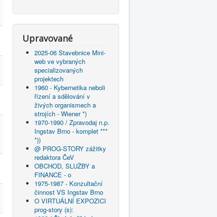
Upravované
2025-06 Stavebnice Mini-
web ve vybraných
specializovaných
projektech
1960 - Kybernetika neboli
řízení a sdělování v
živých organismech a
strojích - Wiener *)
1970-1990 / Zpravodaj n.p.
Ingstav Brno - komplet ***
*))
@ PROG-STORY zážitky
redaktora ČeV
OBCHOD, SLUŽBY a
FINANCE - o
1975-1987 - Konzultační
činnost VS Ingstav Brno
O VIRTUÁLNÍ EXPOZICI
prog-story (s):