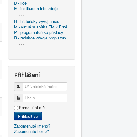
D - lidé
E - instituce a info-zdroje
- - -
H - historický vývoj u nás
M - virtuální sbírka TM v Brně
P - programátorské příklady
R - redakce vývoje prog-story
- - -
Přihlášení
Uživatelské jméno
Heslo
Pamatuj si mě
Přihlásit se
Zapomenuté jméno?
Zapomenuté heslo?