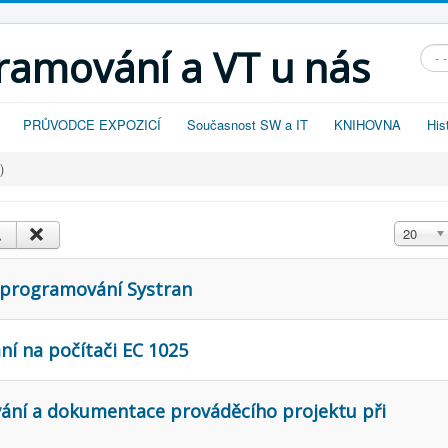
gramování a VT u nás
Vyhl
PRŮVODCE EXPOZICÍ
Současnost SW a IT
KNIHOVNA
His
)
Zobrazit
20
 programování Systran
ání na počítači EC 1025
ání a dokumentace prováděcího projektu při