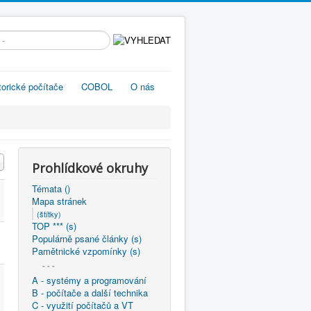
edávání...
torické počítače
COBOL
O nás
Prohlídkové okruhy
Témata ()
Mapa stránek
(štítky)
TOP *** (s)
Populárně psané články (s)
Pamětnické vzpomínky (s)
- - -
A - systémy a programování
B - počítače a další technika
C - využití počítačů a VT