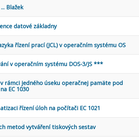
... Blažek
ence datové základny
azyka řízení prací (JCL) v operačním systému OS
ání v operačním systému DOS-3/JS ***
 v rámci jedného úseku operačnej pamäte pod
na EC 1030
izaci řízení úloh na počítači EC 1021
ch metod vytváření tiskových sestav