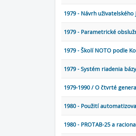
1979 - Návrh uživatelského 
1979 - Parametrické obsluž
1979 - Školí NOTO podle K
1979 - Systém riadenia báz
1979-1990 / O čtvrté generac
1980 - Použití automatizo
1980 - PROTAB-25 a racion