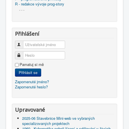
R - redakce vývoje prog-story
- - -
Přihlášení
Uživatelské jméno
Heslo
Pamatuj si mě
Přihlásit se
Zapomenuté jméno?
Zapomenuté heslo?
Upravované
2025-06 Stavebnice Mini-web ve vybraných
specializovaných projektech
1960 - Kybernetika neboli řízení a sdělování v živých