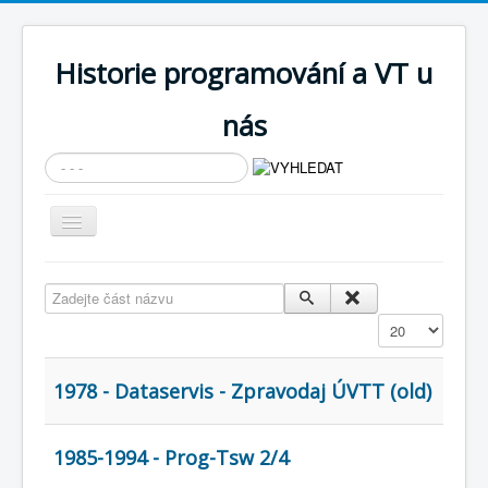
Historie programování a VT u
nás
Vyhledávání...
Přepnout
navigaci
AKTUÁLNÍ NOVINKY
Zadejte část názvu
Cíle expozice
Zobrazit
PRŮVODCE EXPOZICÍ
Současnost SW a IT
1978 - Dataservis - Zpravodaj ÚVTT (old)
KNIHOVNA
1985-1994 - Prog-Tsw 2/4
Historické počítače