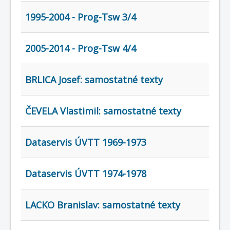
COBOL
1995-2004 - Prog-Tsw 3/4
O nás
Úvod
Mapa stránek
(štítky)
2005-2014 - Prog-Tsw 4/4
BRLICA Josef: samostatné texty
ČEVELA Vlastimil: samostatné texty
Dataservis ÚVTT 1969-1973
Dataservis ÚVTT 1974-1978
LACKO Branislav: samostatné texty