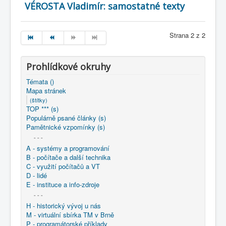
VÉROSTA Vladimír: samostatné texty
Strana 2 z 2
Prohlídkové okruhy
Témata ()
Mapa stránek
(štítky)
TOP *** (s)
Populárně psané články (s)
Pamětnické vzpomínky (s)
- - -
A - systémy a programování
B - počítače a další technika
C - využití počítačů a VT
D - lidé
E - instituce a info-zdroje
- - -
H - historický vývoj u nás
M - virtuální sbírka TM v Brně
P - programátorské příklady