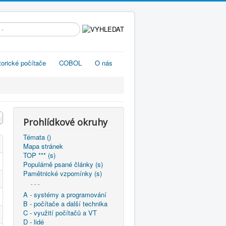
edávání...
torické počítače
COBOL
O nás
Prohlídkové okruhy
Témata ()
Mapa stránek
TOP *** (s)
Populárně psané články (s)
Pamětnické vzpomínky (s)
- - -
A - systémy a programování
B - počítače a další technika
C - využití počítačů a VT
D - lidé