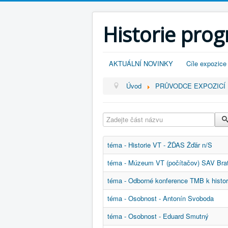
Historie pro
AKTUÁLNÍ NOVINKY
Cíle expozice
Úvod
PRŮVODCE EXPOZICÍ
Zadejte část názvu
téma - Historie VT - ŽĎAS Žďár n/S
téma - Múzeum VT (počítačov) SAV Brati
téma - Odborné konference TMB k histori
téma - Osobnost - Antonín Svoboda
téma - Osobnost - Eduard Smutný