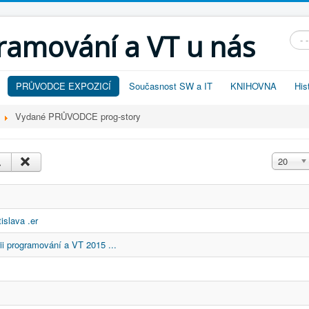
gramování a VT u nás
Vyhl
PRŮVODCE EXPOZICÍ
Současnost SW a IT
KNIHOVNA
His
Vydané PRŮVODCE prog-story
Zobrazit
20
slava .er
i programování a VT 2015 ...