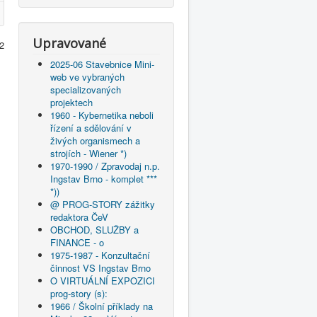
Upravované
 2
2025-06 Stavebnice Mini-
web ve vybraných
specializovaných
projektech
1960 - Kybernetika neboli
řízení a sdělování v
živých organismech a
strojích - Wiener *)
1970-1990 / Zpravodaj n.p.
Ingstav Brno - komplet ***
*))
@ PROG-STORY zážitky
redaktora ČeV
OBCHOD, SLUŽBY a
FINANCE - o
1975-1987 - Konzultační
činnost VS Ingstav Brno
O VIRTUÁLNÍ EXPOZICI
prog-story (s):
1966 / Školní příklady na