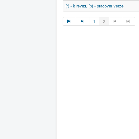
(r) - k revizi, (p) - pracovní verze
1
2