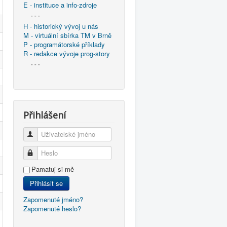
E - instituce a info-zdroje
- - -
H - historický vývoj u nás
M - virtuální sbírka TM v Brně
P - programátorské příklady
R - redakce vývoje prog-story
- - -
Přihlášení
Uživatelské jméno
Heslo
Pamatuj si mě
Přihlásit se
Zapomenuté jméno?
Zapomenuté heslo?