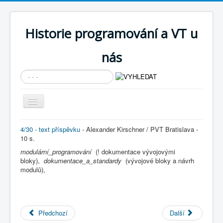
Historie programování a VT u
nás
Vyhledávání...
Přepnout
navigaci
AKTUÁLNÍ NOVINKY
4/30 - text příspěvku
- Alexander Kirschner / PVT Bratislava -
10 s.
Cíle expozice
modulární_programování
(! dokumentace vývojovými
PRŮVODCE EXPOZICÍ
bloky),
dokumentace_a_standardy
(vývojové bloky a návrh
modulů),
Současnost SW a IT
KNIHOVNA
Historické počítače
Předchozí
Další