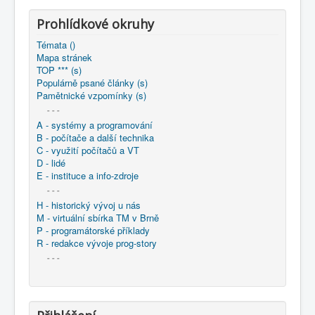
COBOL
Prohlídkové okruhy
O nás
Témata ()
Mapa stránek
Úvod
: M - virtuální sbírka TM v Brně
TOP *** (s)
: větší souhrnné komplety
Populárně psané články (s)
: Programování / Tvorba SW Ostrava - 1975-2014
Pamětnické vzpomínky (s)
1975-1984 - Prog-Tsw 1/4
1981 - Programování Ostrava - výstaviště (: sborník)
- - -
1981 - Využitelnosť vývojových blokov pri návrhu
A - systémy a programování
programových modulov
B - počítače a další technika
C - využití počítačů a VT
D - lidé
E - instituce a info-zdroje
- - -
H - historický vývoj u nás
M - virtuální sbírka TM v Brně
P - programátorské příklady
R - redakce vývoje prog-story
- - -