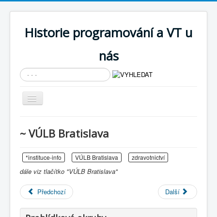
Historie programování a VT u
nás
Vyhledávání...
Přepnout
navigaci
AKTUÁLNÍ NOVINKY
~ VÚLB Bratislava
Cíle expozice
PRŮVODCE EXPOZICÍ
*instituce-info
VÚLB Bratislava
zdravotnictví
dále viz tlačítko "VÚLB Bratislava"
Současnost SW a IT
KNIHOVNA
Předchozí
Další
Historické počítače