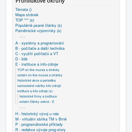
Prohlídkové okruhy
COBOL
Témata ()
O nás
Mapa stránek
TOP *** (s)
Populárně psané články (s)
Úvod
E - instituce a info-zdroje
Pamětnické vzpomínky (s)
instituce a info-zdroje (s)
historické firmy a instituce
~ VÚLB Bratislava
- - -
A - systémy a programování
B - počítače a další technika
C - využití počítačů a VT
D - lidé
E - instituce a info-zdroje
TOP on-line muzea a stránky
ostatní on-line muzea a stránky
historické akce a periodika
samostatné rubriky info-zdrojů
instituce a info-zdroje (s)
historické firmy a instituce
ostatní články sekce - E
- - -
H - historický vývoj u nás
M - virtuální sbírka TM v Brně
P - programátorské příklady
R - redakce vývoje prog-story