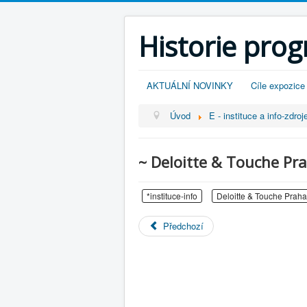
Historie pro
AKTUÁLNÍ NOVINKY
Cíle expozice
Úvod
E - instituce a info-zdroj
~ Deloitte & Touche Pr
*instituce-info
Deloitte & Touche Praha
Předchozí