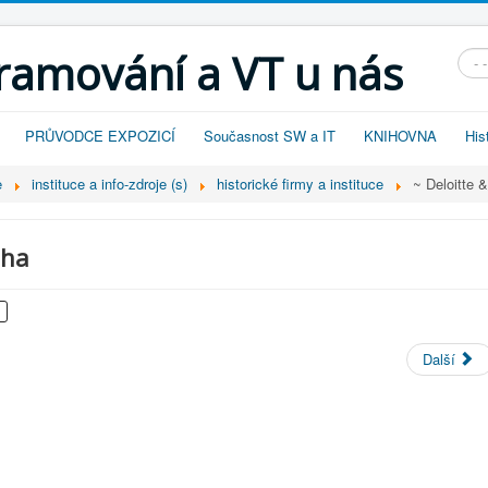
gramování a VT u nás
Vyhl
PRŮVODCE EXPOZICÍ
Současnost SW a IT
KNIHOVNA
His
e
instituce a info-zdroje (s)
historické firmy a instituce
~ Deloitte 
aha
Další