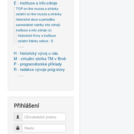
E - instituce a info-zdroje
TOP on-line muzea a stránky
ostatní on-line muzea a stránky
historické akce a periodika
samostatné rubriky info-zdrojů
instituce a info-zdroje (s)
historické firmy a instituce
ostatní články sekce - E
- - -
H - historický vývoj u nás
M - virtuální sbírka TM v Brně
P - programátorské příklady
R - redakce vývoje prog-story
- - -
Přihlášení
Uživatelské jméno
Heslo