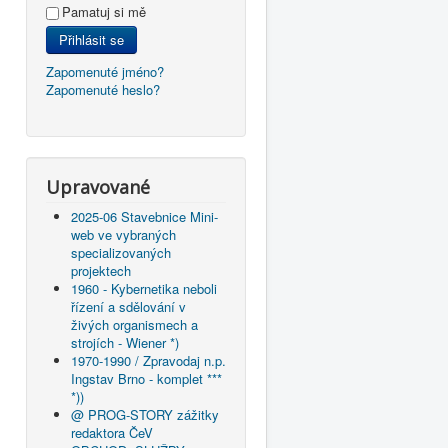
Pamatuj si mě
Přihlásit se
Zapomenuté jméno?
Zapomenuté heslo?
Upravované
2025-06 Stavebnice Mini-
web ve vybraných
specializovaných
projektech
1960 - Kybernetika neboli
řízení a sdělování v
živých organismech a
strojích - Wiener *)
1970-1990 / Zpravodaj n.p.
Ingstav Brno - komplet ***
*))
@ PROG-STORY zážitky
redaktora ČeV