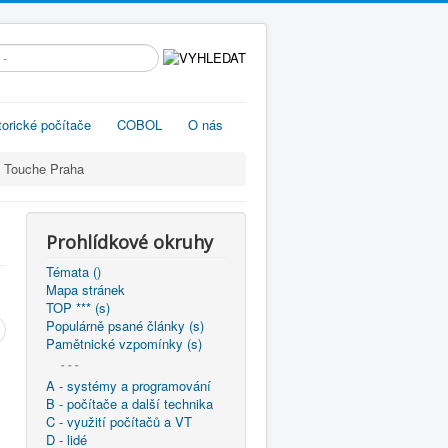
edávání...
torické počítače
COBOL
O nás
& Touche Praha
Prohlídkové okruhy
Témata ()
Mapa stránek
TOP *** (s)
Populárně psané články (s)
Pamětnické vzpomínky (s)
- - -
A - systémy a programování
B - počítače a další technika
C - využití počítačů a VT
D - lidé