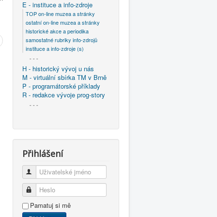
E - instituce a info-zdroje
TOP on-line muzea a stránky
ostatní on-line muzea a stránky
historické akce a periodika
samostatné rubriky info-zdrojů
instituce a info-zdroje (s)
- - -
H - historický vývoj u nás
M - virtuální sbírka TM v Brně
P - programátorské příklady
R - redakce vývoje prog-story
- - -
Přihlášení
Uživatelské jméno
Heslo
Pamatuj si mě