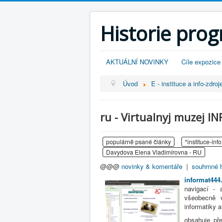
Historie pro
AKTUÁLNÍ NOVINKY
Cíle expozice
Úvod
E - instituce a info-zdroj
ru - Virtualnyj muzej I
populárně psané články
*instituce-info
Davydova Elena Vladimírovna - RU
@@@
novinky & komentáře
|
souhrnné h
informat44
navigací - 
všeobecně 
informatiky a
obsahuje př