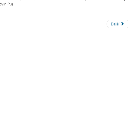
vin (ru)
Další