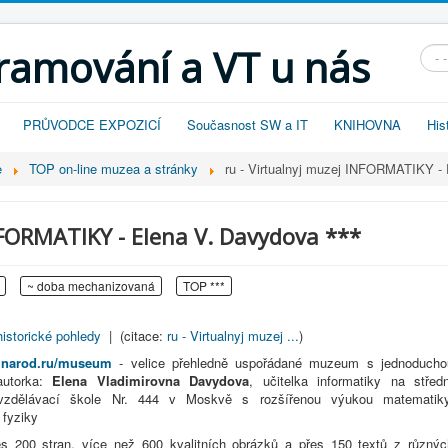
gramování a VT u nás
Vyhl
PRŮVODCE EXPOZICÍ
Současnost SW a IT
KNIHOVNA
His
e
TOP on-line muzea a stránky
ru - Virtualnyj muzej INFORMATIKY - 
NFORMATIKY - Elena V. Davydova ***
~ doba mechanizovaná
TOP ***
istorické pohledy
| (citace:
ru - Virtualnyj muzej ...
)
4.narod.ru/museum
- velice přehledně uspořádané muzeum s jednoducho
autorka:
Elena Vladimirovna Davydova
, učitelka informatiky na středn
vzdělávací škole Nr. 444 v Moskvě s rozšířenou výukou matematiky
 fyziky
es 200 stran, více než 600 kvalitních obrázků a přes 150 textů z různýc