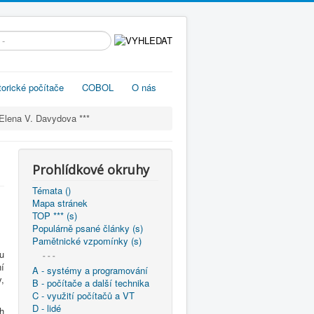
edávání...
torické počítače
COBOL
O nás
Elena V. Davydova ***
Prohlídkové okruhy
Témata ()
Mapa stránek
TOP *** (s)
Populárně psané články (s)
Pamětnické vzpomínky (s)
u
- - -
í
A - systémy a programování
,
B - počítače a další technika
C - využití počítačů a VT
D - lidé
h