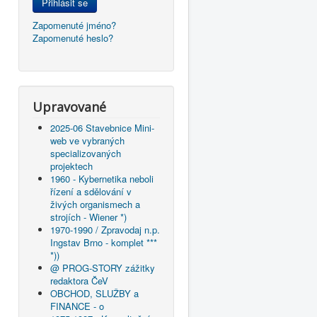
Přihlásit se
Zapomenuté jméno?
Zapomenuté heslo?
Upravované
2025-06 Stavebnice Mini-
web ve vybraných
specializovaných
projektech
1960 - Kybernetika neboli
řízení a sdělování v
živých organismech a
strojích - Wiener *)
1970-1990 / Zpravodaj n.p.
Ingstav Brno - komplet ***
*))
@ PROG-STORY zážitky
redaktora ČeV
OBCHOD, SLUŽBY a
FINANCE - o