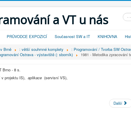
gramování a VT u nás
Vyhl
PRŮVODCE EXPOZICÍ
Současnost SW a IT
KNIHOVNA
His
 v Brně
: větší souhrnné komplety
: Programování / Tvorba SW Ostra
ogramování Ostrava - výstaviště (: sborník)
1981 - Metodika zpracování t
T Brno - 8 s.
í v projektu IS),
aplikace
(servisní VS),
Další