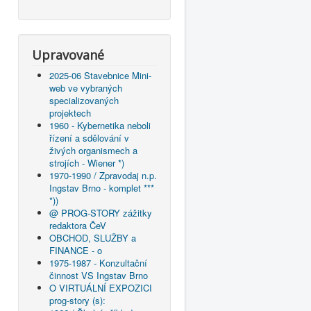
Upravované
2025-06 Stavebnice Mini-
web ve vybraných
specializovaných
projektech
1960 - Kybernetika neboli
řízení a sdělování v
živých organismech a
strojích - Wiener *)
1970-1990 / Zpravodaj n.p.
Ingstav Brno - komplet ***
*))
@ PROG-STORY zážitky
redaktora ČeV
OBCHOD, SLUŽBY a
FINANCE - o
1975-1987 - Konzultační
činnost VS Ingstav Brno
O VIRTUÁLNÍ EXPOZICI
prog-story (s):