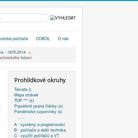
edávání...
torické počítače
COBOL
O nás
va - 1975-2014
echnického řešení
Prohlídkové okruhy
Témata ()
Mapa stránek
TOP *** (s)
Populárně psané články (s)
Pamětnické vzpomínky (s)
- - -
A - systémy a programování
B - počítače a další technika
C - využití počítačů a VT