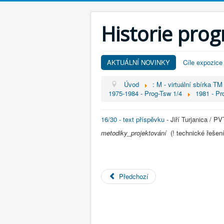
Historie pro
AKTUÁLNÍ NOVINKY
Cíle expozice
Úvod
: M - virtuální sbírka TM
1975-1984 - Prog-Tsw 1/4
1981 - Pr
16/30 - text příspěvku
- Jiří Turjanica / PV
metodiky_projektování
(! technické řešen
Předchozí