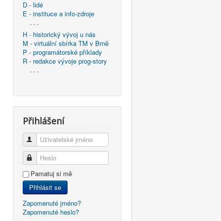
D - lidé
E - instituce a info-zdroje
- - -
H - historický vývoj u nás
M - virtuální sbírka TM v Brně
P - programátorské příklady
R - redakce vývoje prog-story
- - -
Přihlášení
Uživatelské jméno
Heslo
Pamatuj si mě
Přihlásit se
Zapomenuté jméno?
Zapomenuté heslo?