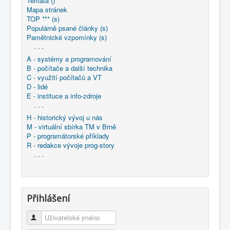
Témata ()
COBOL
Mapa stránek
TOP *** (s)
O nás
Populárně psané články (s)
Pamětnické vzpomínky (s)
Úvod
: M - virtuální sbírka TM v Brně
- - -
: větší souhrnné komplety
A - systémy a programování
: Programování / Tvorba SW Ostrava - 1975-2014
B - počítače a další technika
1985-1994 - Prog-Tsw 2/4
C - využití počítačů a VT
1991 - Programování Ostrava (: sborník)
D - lidé
1991 - Lidský faktor v procesu tvorby programů
E - instituce a info-zdroje
- - -
H - historický vývoj u nás
M - virtuální sbírka TM v Brně
P - programátorské příklady
R - redakce vývoje prog-story
- - -
Přihlášení
Uživatelské jméno