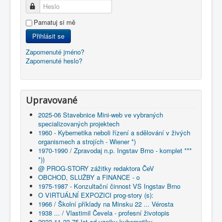
Heslo
Pamatuj si mě
Přihlásit se
Zapomenuté jméno?
Zapomenuté heslo?
Upravované
2025-06 Stavebnice Mini-web ve vybraných
specializovaných projektech
1960 - Kybernetika neboli řízení a sdělování v živých
organismech a strojích - Wiener *)
1970-1990 / Zpravodaj n.p. Ingstav Brno - komplet ***
*))
@ PROG-STORY zážitky redaktora ČeV
OBCHOD, SLUŽBY a FINANCE - o
1975-1987 - Konzultační činnost VS Ingstav Brno
O VIRTUÁLNÍ EXPOZICI prog-story (s):
1966 / Školní příklady na Minsku 22 ... Vérosta
1938 ... / Vlastimil Čevela - profesní životopis
2023-11-23 75 let od vzniku kybernetiky