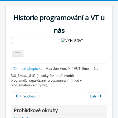
Historie programování a VT u
nás
Vyhledávání...
Přepnout
navigaci
AKTUÁLNÍ NOVINKY
1/24 - text příspěvku
- Max Jan Honzík / VUT Brno - 13 s.
lidé_kolem_SW
Cíle expozice
(! lidský faktor při tvorbě
programů),
organizace_programování
(! lidé v
PRŮVODCE EXPOZICÍ
programátorském týmu),
Současnost SW a IT
Předchozí
Další
KNIHOVNA
Prohlídkové okruhy
Historické počítače